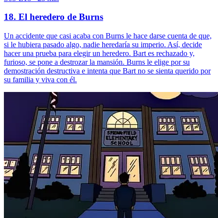
18. El heredero de Burns
Un accidente que casi acaba con Burns le hace darse cuenta de que,
si le hubiera pasado algo, nadie heredaría su imperio. Así, decide
hacer una prueba para elegir un heredero. Bart es rechazado y,
furioso, se pone a destrozar la mansión. Burns le elige por su
demostración destructiva e intenta que Bart no se sienta querido por
su familia y viva con él.