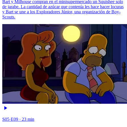
Bart y Milhouse compran en el minisupermercado un Squishee solo
de jarabe. La cantidad de azúcar que contenía les hace hacer locuras
y Bart se une a los Exploradores Júnior, una organización de Boy-
Scouts.
S05·E09 · 23 min