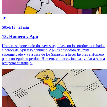
S05·E13 · 23 min
13. Homero y Apu
Homero se pone malo dos veces seguidas con los productos echados
a perder de Apu y lo denuncia. Apu es despedido del mini
supermercado y va a casa de los Simpson a hacer favores a Homero
para conseguir su perdón. Homero, entonces, intenta ayudar a Apu a
recuperar su trabajo.