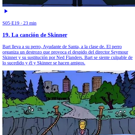
S05·E19 · 23 min
19. La canción de Skinner
Bart lleva a su perro, Ayudante de Santa, a la clase de. El perro
organiza un destrozo que provoca el despido del director Seymour
Skinner y su sustitución por Ned Flanders. Bart se siente culpable de
lo sucedido y él y Skinner se hacen amigos.