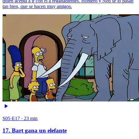
quien acepta a ir con él a regañadientes. Homero y Ned se lo pasan
tan bien, que se hacen muy amigos.
S05·E17 · 23 min
17. Bart gana un elefante