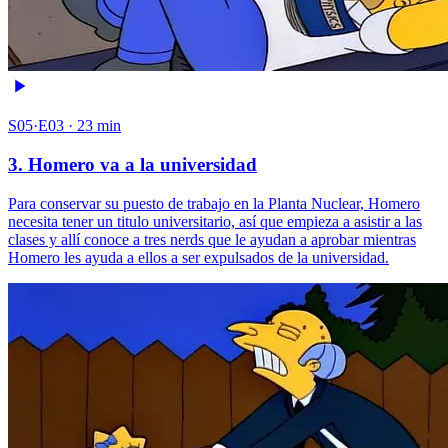
S05·E03 · 23 min
3. Homero va a la universidad
Para conservar su puesto de trabajo en la Planta Nuclear, Homero
necesita tener un titulo universitario, así que empieza a asistir a las
clases y allí conoce a tres nerds que le ayudan a aprobar mientras
Homero les ayuda a ellos a ser expulsados de la universidad.