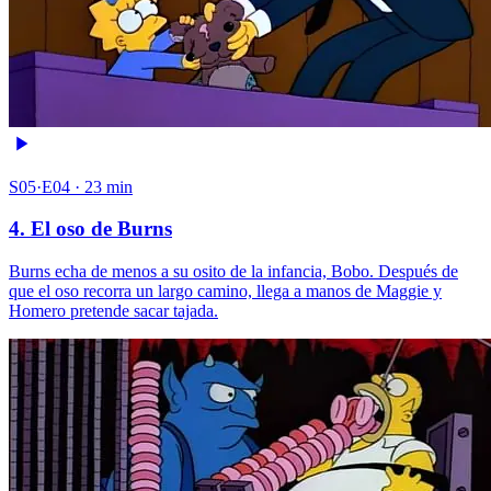
S05·E04 · 23 min
4. El oso de Burns
Burns echa de menos a su osito de la infancia, Bobo. Después de
que el oso recorra un largo camino, llega a manos de Maggie y
Homero pretende sacar tajada.