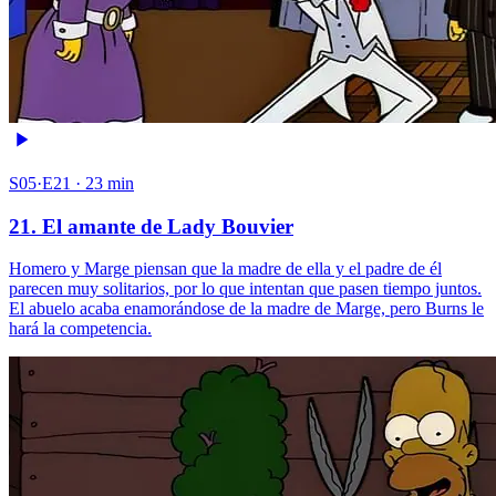
S05·E21 · 23 min
21. El amante de Lady Bouvier
Homero y Marge piensan que la madre de ella y el padre de él
parecen muy solitarios, por lo que intentan que pasen tiempo juntos.
El abuelo acaba enamorándose de la madre de Marge, pero Burns le
hará la competencia.