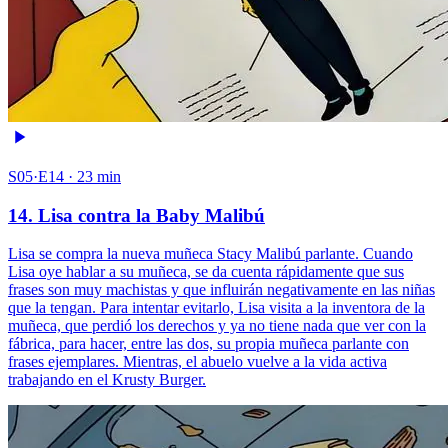
S05·E14 · 23 min
14. Lisa contra la Baby Malibú
Lisa se compra la nueva muñeca Stacy Malibú parlante. Cuando
Lisa oye hablar a su muñeca, se da cuenta rápidamente que sus
frases son muy machistas y que influirán negativamente en las niñas
que la tengan. Para intentar evitarlo, Lisa visita a la inventora de la
muñeca, que perdió los derechos y ya no tiene nada que ver con la
fábrica, para hacer, entre las dos, su propia muñeca parlante con
frases ejemplares. Mientras, el abuelo vuelve a la vida activa
trabajando en el Krusty Burger.