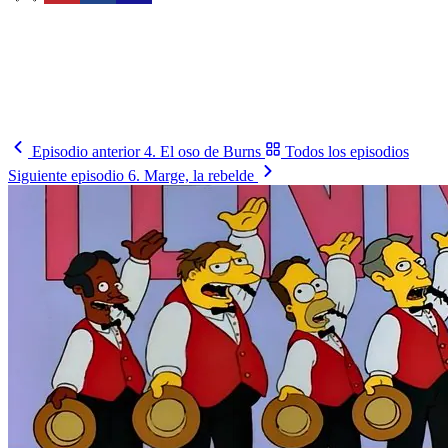
Fixtura
Tu selección
Busca tu país y síguelo
Cómo le va, cuándo juega y contra quién, en un solo lugar.
Busca tu selección
→
Episodio anterior
4. El oso de Burns
Todos los episodios
Siguiente episodio
6. Marge, la rebelde