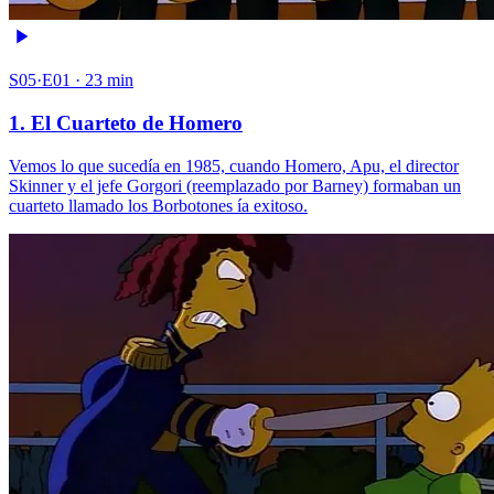
S05·E01 · 23 min
1. El Cuarteto de Homero
Vemos lo que sucedía en 1985, cuando Homero, Apu, el director
Skinner y el jefe Gorgori (reemplazado por Barney) formaban un
cuarteto llamado los Borbotones ía exitoso.