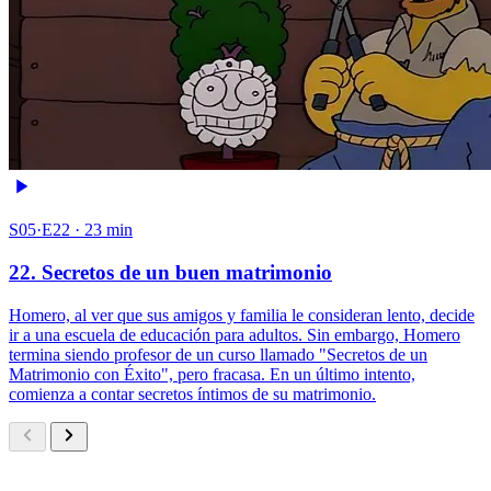
S05·E22 · 23 min
22. Secretos de un buen matrimonio
Homero, al ver que sus amigos y familia le consideran lento, decide
ir a una escuela de educación para adultos. Sin embargo, Homero
termina siendo profesor de un curso llamado "Secretos de un
Matrimonio con Éxito", pero fracasa. En un último intento,
comienza a contar secretos íntimos de su matrimonio.