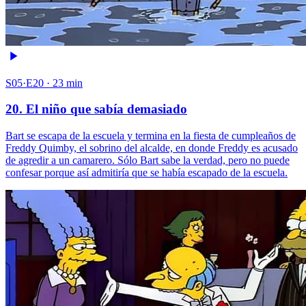
S05·E20 · 23 min
20. El niño que sabía demasiado
Bart se escapa de la escuela y termina en la fiesta de cumpleaños de
Freddy Quimby, el sobrino del alcalde, en donde Freddy es acusado
de agredir a un camarero. Sólo Bart sabe la verdad, pero no puede
confesar porque así admitiría que se había escapado de la escuela.