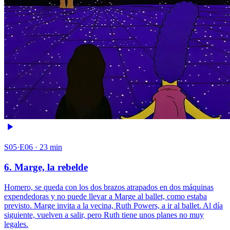
S05·E06 · 23 min
6. Marge, la rebelde
Homero, se queda con los dos brazos atrapados en dos máquinas
expendedoras y no puede llevar a Marge al ballet, como estaba
previsto. Marge invita a la vecina, Ruth Powers, a ir al ballet. Al día
siguiente, vuelven a salir, pero Ruth tiene unos planes no muy
legales.