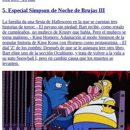
5. Especial Simpson de Noche de Brujas III
La familia da una fiesta de Halloween en la que se cuentan tres
historias de terror: - El payaso sin piedad: Bart recibe, como regalo
de cumpleaños, un muñeco de Krusty que habla. Pero el muñeco se
torna maligno. - King Homero: Adaptación al modo Simpson de la
popular historia de King Kong con Homero como protagonista. - El
dial 'Z' de los zombis: Después de que se le asignara leer otro libro,
Bart elige uno de la sección Ocultismo, y trata de volver a la vida a
su gato Snowball I, pero en cambio causa que los muertos se
levanten.