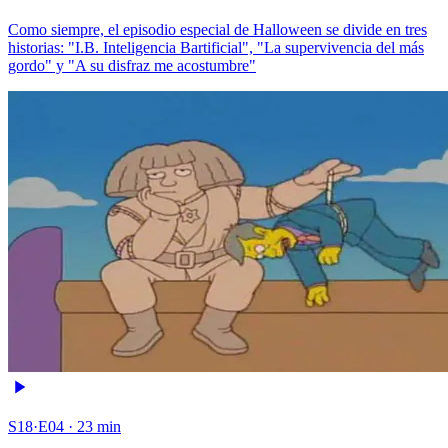
Como siempre, el episodio especial de Halloween se divide en tres
historias: "I.B. Inteligencia Bartificial", "La supervivencia del más
gordo" y "A su disfraz me acostumbre"
S18·E04 · 23 min