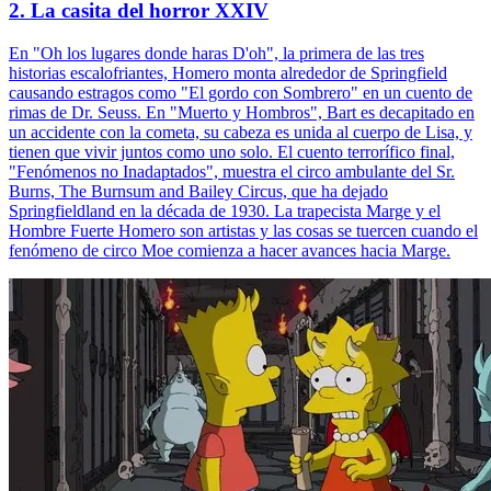
2. La casita del horror XXIV
En "Oh los lugares donde haras D'oh", la primera de las tres
historias escalofriantes, Homero monta alrededor de Springfield
causando estragos como "El gordo con Sombrero" en un cuento de
rimas de Dr. Seuss. En "Muerto y Hombros", Bart es decapitado en
un accidente con la cometa, su cabeza es unida al cuerpo de Lisa, y
tienen que vivir juntos como uno solo. El cuento terrorífico final,
"Fenómenos no Inadaptados", muestra el circo ambulante del Sr.
Burns, The Burnsum and Bailey Circus, que ha dejado
Springfieldland en la década de 1930. La trapecista Marge y el
Hombre Fuerte Homero son artistas y las cosas se tuercen cuando el
fenómeno de circo Moe comienza a hacer avances hacia Marge.