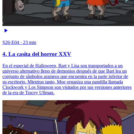
S26·E04 · 23 min
4. La casita del horror XXV
En el especial de Halloween, Bart y Lisa son transportados a un
universo alternativo lleno de demonios después de que Bart lea un
conjunto de símbolos arameos que encuentra en la parte inferior de
su escritorio. Mientras tanto, Moe organiza una pandilla llamada
Clockwork y Los Simpson son visitados por sus versiones anteriores
de la era de Tracey Ullman.