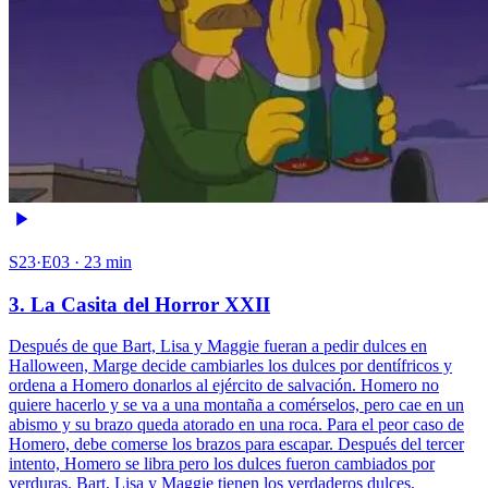
S23·E03 · 23 min
3. La Casita del Horror XXII
Después de que Bart, Lisa y Maggie fueran a pedir dulces en
Halloween, Marge decide cambiarles los dulces por dentífricos y
ordena a Homero donarlos al ejército de salvación. Homero no
quiere hacerlo y se va a una montaña a comérselos, pero cae en un
abismo y su brazo queda atorado en una roca. Para el peor caso de
Homero, debe comerse los brazos para escapar. Después del tercer
intento, Homero se libra pero los dulces fueron cambiados por
verduras. Bart, Lisa y Maggie tienen los verdaderos dulces.