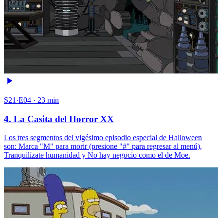
S21·E04 · 23 min
4. La Casita del Horror XX
Los tres segmentos del vigésimo episodio especial de Halloween
son: Marca "M" para morir (presione "#" para regresar al menú),
Tranquilízate humanidad y No hay negocio como el de Moe.