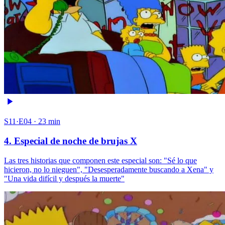
S11·E04 · 23 min
4. Especial de noche de brujas X
Las tres historias que componen este especial son: "Sé lo que
hicieron, no lo nieguen", "Desesperadamente buscando a Xena" y
"Una vida difícil y después la muerte"