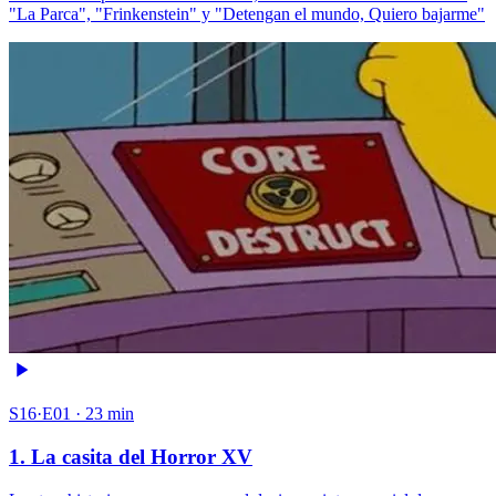
"La Parca", "Frinkenstein" y "Detengan el mundo, Quiero bajarme"
S16·E01 · 23 min
1. La casita del Horror XV