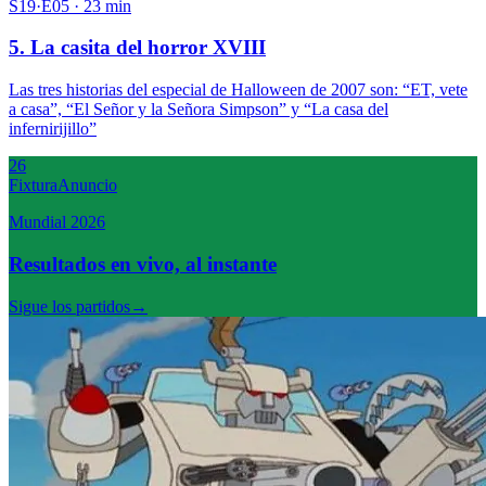
S19·E05 · 23 min
5. La casita del horror XVIII
Las tres historias del especial de Halloween de 2007 son: “ET, vete
a casa”, “El Señor y la Señora Simpson” y “La casa del
infernirijillo”
26
Fixtura
Anuncio
Mundial 2026
Resultados en vivo, al instante
Sigue los partidos
→