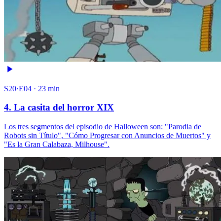
S20·E04 · 23 min
4. La casita del horror XIX
Los tres segmentos del episodio de Halloween son: "Parodia de
Robots sin Título", "Cómo Progresar con Anuncios de Muertos" y
"Es la Gran Calabaza, Milhouse".