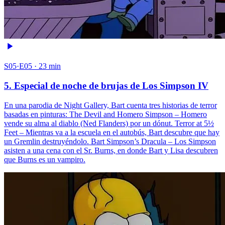
S05·E05 · 23 min
5. Especial de noche de brujas de Los Simpson IV
En una parodia de Night Gallery, Bart cuenta tres historias de terror
basadas en pinturas: The Devil and Homero Simpson – Homero
vende su alma al diablo (Ned Flanders) por un dónut. Terror at 5½
Feet – Mientras va a la escuela en el autobús, Bart descubre que hay
un Gremlin destruyéndolo. Bart Simpson’s Dracula – Los Simpson
asisten a una cena con el Sr. Burns, en donde Bart y Lisa descubren
que Burns es un vampiro.