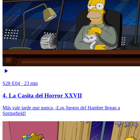
S28·E04 · 23 min
4. La Casita del Horror XXVII
Más vale tarde que nunca, ¡Los Juegos del Hambre llegan a
Springfield!