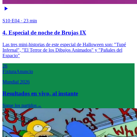
S10·E04 · 23 min
4. Especial de noche de Brujas IX
Las tres mini-historias de este especial de Halloween son: "Tupé
Infernal", "El Terror de los Dibujos Animados" y "Pañales del
Espacio"
26
Fixtura
Anuncio
Mundial 2026
Resultados en vivo, al instante
Sigue los partidos
→