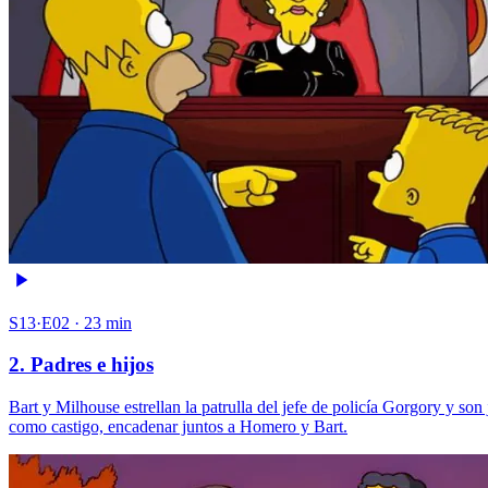
S13·E02 · 23 min
2. Padres e hijos
Bart y Milhouse estrellan la patrulla del jefe de policía Gorgory y so
como castigo, encadenar juntos a Homero y Bart.