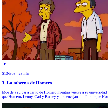
S13·E03 · 23 min
3. La taberna de Homero
Moe deja su bar a cargo de Homero mientras vuelve a su universidad p
que Homero, Lenny, Carl y Barney ya no encajan allí. Por lo que Home