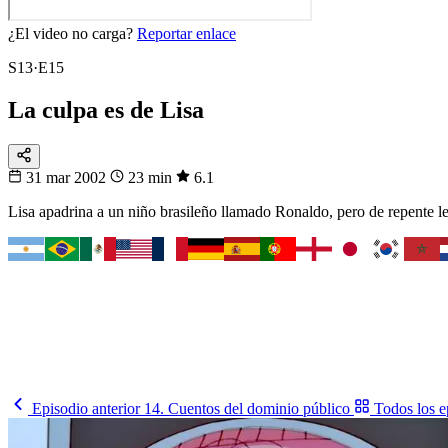
¿El video no carga?
Reportar enlace
S13·E15
La culpa es de Lisa
31 mar 2002
23 min
6.1
Lisa apadrina a un niño brasileño llamado Ronaldo, pero de repente l
Fixtura
Fixture 2026
¿Cuándo juega tu selección?
El calendario completo del Mundial, partido a partido y en tu horario.
Ver el fixture
→
Episodio anterior
14. Cuentos del dominio público
Todos los e