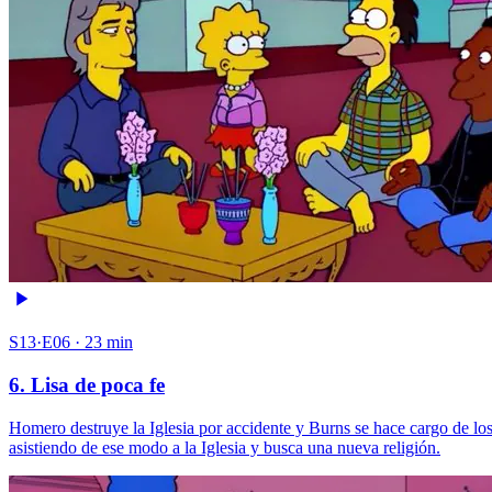
S13·E06 · 23 min
6. Lisa de poca fe
Homero destruye la Iglesia por accidente y Burns se hace cargo de los 
asistiendo de ese modo a la Iglesia y busca una nueva religión.