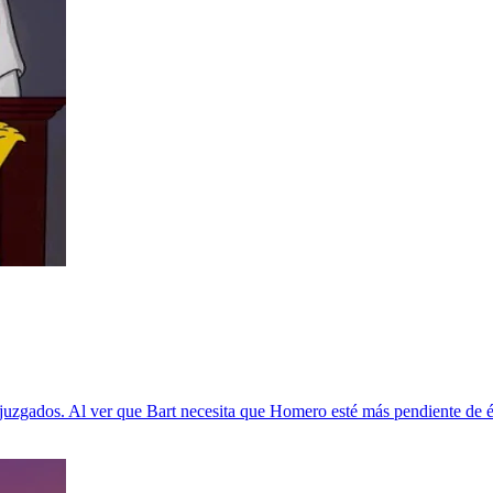
n juzgados. Al ver que Bart necesita que Homero esté más pendiente de él