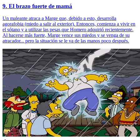
9. El brazo fuerte de mamá
Un maleante atraca a Marge que, debido a esto, desarrolla
agorafobia (miedo a salir al exterior). Entonces, comienza a vivir en
el sótano y a utilizar las pesas que Homero adquirió recientemente.
Al hacerse más fuerte, Marge vence sus miedos y se venga de su
atracador... pero la situación se le va de las manos poco después.