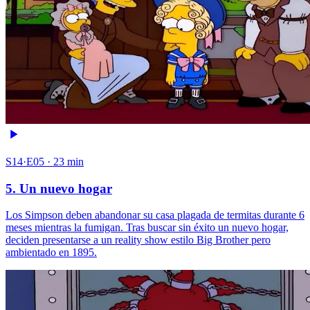
S14·E05 · 23 min
5. Un nuevo hogar
Los Simpson deben abandonar su casa plagada de termitas durante 6
meses mientras la fumigan. Tras buscar sin éxito un nuevo hogar,
deciden presentarse a un reality show estilo Big Brother pero
ambientado en 1895.