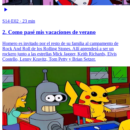
S14·E02 · 23 min
2. Como pasé mis vacaciones de verano
Homero es invitado por el resto de su familia al campamento de
Rock And Roll de los Rolling Stones. Allí aprenderá a ser un
rockero junto a las estrellas Mick Jagger, Keith Richards, Elvis
Costello, Lenny Kravitz, Tom Petty y Brian Setzer.