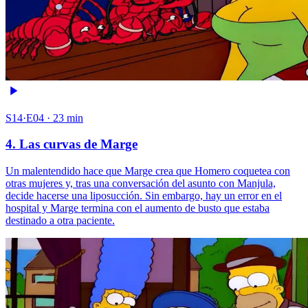
S14·E04 · 23 min
4. Las curvas de Marge
Un malentendido hace que Marge crea que Homero coquetea con
otras mujeres y, tras una conversación del asunto con Manjula,
decide hacerse una liposucción. Sin embargo, hay un error en el
hospital y Marge termina con el aumento de busto que estaba
destinado a otra paciente.