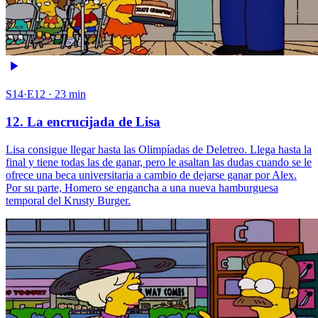
S14·E12 · 23 min
12. La encrucijada de Lisa
Lisa consigue llegar hasta las Olimpíadas de Deletreo. Llega hasta la
final y tiene todas las de ganar, pero le asaltan las dudas cuando se le
ofrece una beca universitaria a cambio de dejarse ganar por Alex.
Por su parte, Homero se engancha a una nueva hamburguesa
temporal del Krusty Burger.