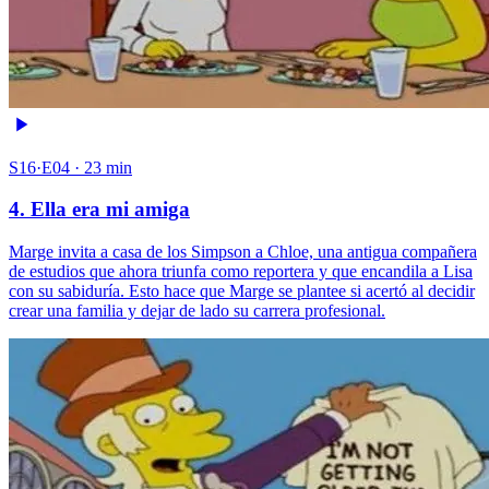
S16·E04 · 23 min
4. Ella era mi amiga
Marge invita a casa de los Simpson a Chloe, una antigua compañera
de estudios que ahora triunfa como reportera y que encandila a Lisa
con su sabiduría. Esto hace que Marge se plantee si acertó al decidir
crear una familia y dejar de lado su carrera profesional.