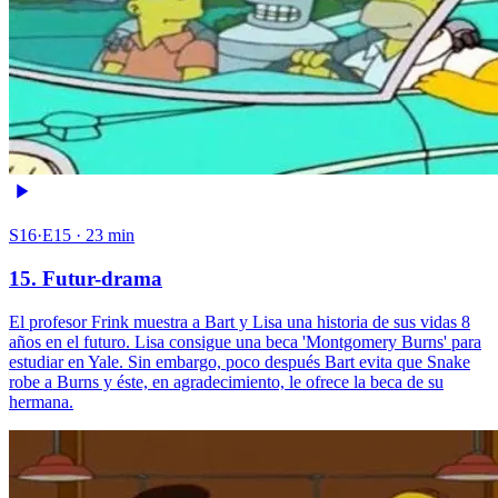
S16·E15 · 23 min
15. Futur-drama
El profesor Frink muestra a Bart y Lisa una historia de sus vidas 8
años en el futuro. Lisa consigue una beca 'Montgomery Burns' para
estudiar en Yale. Sin embargo, poco después Bart evita que Snake
robe a Burns y éste, en agradecimiento, le ofrece la beca de su
hermana.