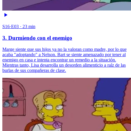
S16·E03 · 23 min
3. Durmiendo con el enemigo
Marge siente que sus hijos ya no la valoran como madre, por lo que
acaba "adoptando" a Nelson. Bart se siente amenazado por tener al
enemigo en casa e intenta encontrar un remedio a la situación.
Mientras tanto, Lisa desarrolla un desorden alimenticio a raíz de las
burlas de sus compañeras de clase.