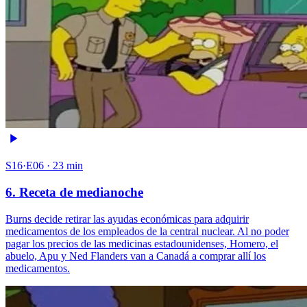
S16·E06 · 23 min
6. Receta de medianoche
Burns decide retirar las ayudas económicas para adquirir
medicamentos de los empleados de la central nuclear. Al no poder
pagar los precios de las medicinas estadounidenses, Homero, el
abuelo, Apu y Ned Flanders van a Canadá a comprar allí los
medicamentos.