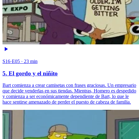
S16·E05 · 23 min
5. El gordo y el niñito
Bart comienza a crear camisetas con frases graciosas. Un empresario
que decide venderlas en sus tiendas. Mientras, Homero es despedido
y comienza a ser económicamente dependiente de Bart, lo que le
hace sentirse amenazado de perder el puesto de cabeza de familia.