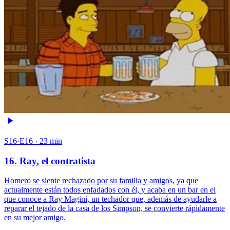
S16·E16 · 23 min
16. Ray, el contratista
Homero se siente rechazado por su familia y amigos, ya que
actualmente están todos enfadados con él, y acaba en un bar en el
que conoce a Ray Magini, un techador que, además de ayudarle a
reparar el tejado de la casa de los Simpson, se convierte rápidamente
en su mejor amigo.