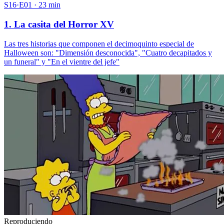
S16·E01 · 23 min
1. La casita del Horror XV
Las tres historias que componen el decimoquinto especial de
Halloween son: "Dimensión desconocida", "Cuatro decapitados y
un funeral" y "En el vientre del jefe"
Reproduciendo