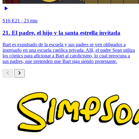
S16·E21 · 23 min
21. El padre, el hijo y la santa estrella invitada
Bart es expulsado de la escuela y sus padres se ven obligados a
ingresarlo en una escuela católica privada. Allí, el padre Sean utiliza
los cómics para aficionar a Bart al catolicismo, lo cual preocupa a
sus padres, que pretenden que Bart siga siendo protestante.