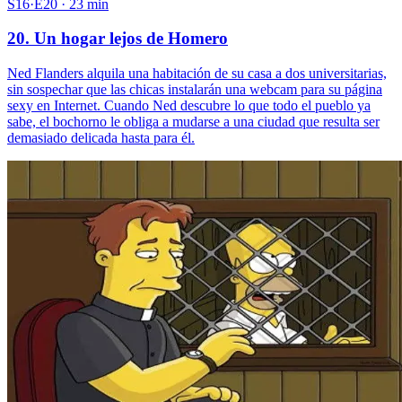
S16·E20 · 23 min
20. Un hogar lejos de Homero
Ned Flanders alquila una habitación de su casa a dos universitarias,
sin sospechar que las chicas instalarán una webcam para su página
sexy en Internet. Cuando Ned descubre lo que todo el pueblo ya
sabe, el bochorno le obliga a mudarse a una ciudad que resulta ser
demasiado delicada hasta para él.