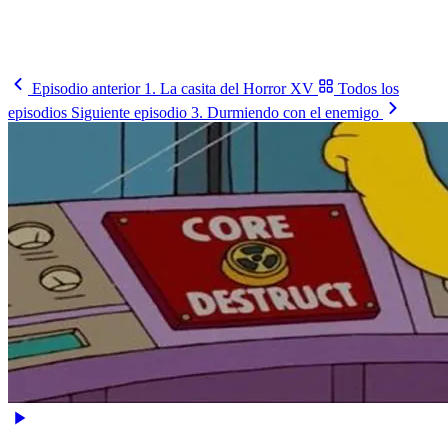
Cómo le va, cuándo juega y contra quién, en un solo lugar.
Busca tu selección
→
Episodio anterior
1. La casita del Horror XV
Todos los
episodios
Siguiente episodio
3. Durmiendo con el enemigo