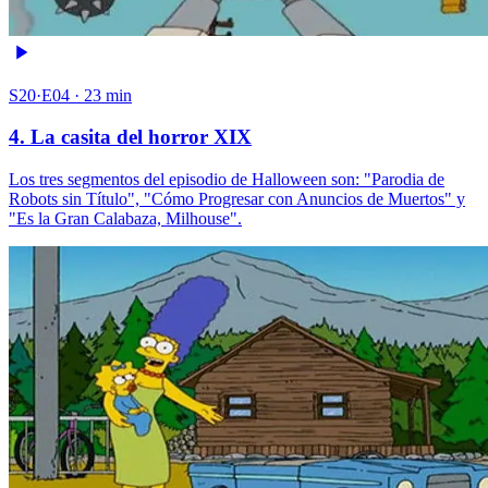
S20·E04 · 23 min
4. La casita del horror XIX
Los tres segmentos del episodio de Halloween son: "Parodia de
Robots sin Título", "Cómo Progresar con Anuncios de Muertos" y
"Es la Gran Calabaza, Milhouse".