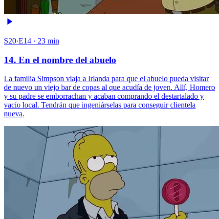
S20·E14 · 23 min
14. En el nombre del abuelo
La familia Simpson viaja a Irlanda para que el abuelo pueda visitar
de nuevo un viejo bar de copas al que acudía de joven. Allí, Homero
y su padre se emborrachan y acaban comprando el destartalado y
vacío local. Tendrán que ingeniárselas para conseguir clientela
nueva.