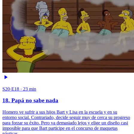
S20·E18 · 23 min
18. Papá no sabe nada
Homero ve sufrir a sus hijos Bart y Lisa en la escuela y en su
entorno social. Contrariado, decide seguir muy de cerca su progreso
para forzar su éxito. Pero va demasiado lejos y elige un diseño casi
imposible para que Bart participe en el concurso de maquetas
náuticas.