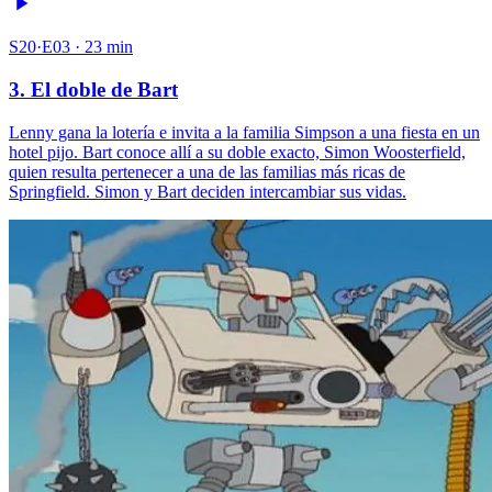
S20·E03 · 23 min
3. El doble de Bart
Lenny gana la lotería e invita a la familia Simpson a una fiesta en un
hotel pijo. Bart conoce allí a su doble exacto, Simon Woosterfield,
quien resulta pertenecer a una de las familias más ricas de
Springfield. Simon y Bart deciden intercambiar sus vidas.