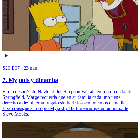
S20·E07 · 23 min
7. Mypods y dinamita
El día después de Navidad, los Simpson van al centro comercial de
Springfield. Marge recuerda que en su familia cada uno tiene
derecho a devolver un regalo sin herir los sentimientos de nadie.
Lisa consigue su propio Mypod y Bart interrumpe un anuncio de
Steve Mobbs.