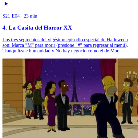
S21·E04 · 23 min
4. La Casita del Horror XX
Los tres segmentos del vigésimo episodio especial de Halloween
son: Marca "M" para morir (presione "#" para regresar al menú),
Tranquilízate humanidad y No hay negocio como el de Moe.