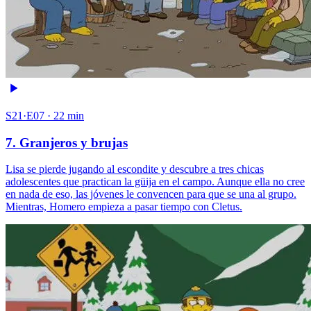
S21·E07 · 22 min
7. Granjeros y brujas
Lisa se pierde jugando al escondite y descubre a tres chicas
adolescentes que practican la güija en el campo. Aunque ella no cree
en nada de eso, las jóvenes le convencen para que se una al grupo.
Mientras, Homero empieza a pasar tiempo con Cletus.