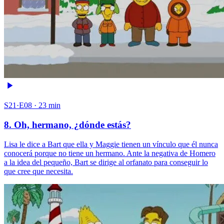
S21·E08 · 23 min
8. Oh, hermano, ¿dónde estás?
Lisa le dice a Bart que ella y Maggie tienen un vínculo que él nunca
conocerá porque no tiene un hermano. Ante la negativa de Homero
a la idea del pequeño, Bart se dirige al orfanato para conseguir lo
que cree que necesita.