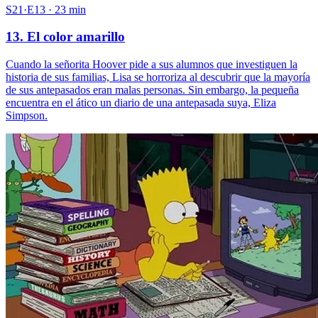
S21·E13 · 23 min
13. El color amarillo
Cuando la señorita Hoover pide a sus alumnos que investiguen la
historia de sus familias, Lisa se horroriza al descubrir que la mayoría
de sus antepasados eran malas personas. Sin embargo, la pequeña
encuentra en el ático un diario de una antepasada suya, Eliza
Simpson.