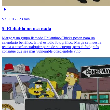
S21·E05 · 23 min
5. El diablo no usa nada
Marge y un grupo llamado Philanthro-Chicks posan para un
calendario benéfico. En el estudio fotográfico, Marge se muestra
reacia a enseñar cualquier parte de su cuerpo, pero el fotógrafo
consigue que sea más vulnerable ofreciéndole vino.