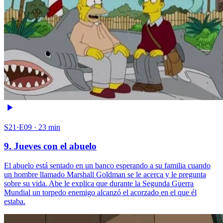
S21·E09 · 23 min
9. Jueves con el abuelo
El abuelo está sentado en un banco esperando a su familia cuando
un hombre llamado Marshall Goldman se le acerca y le pregunta
sobre su vida. Abe le explica que durante la Segunda Guerra
Mundial un torpedo enemigo alcanzó el acorzado en el que él
estaba.