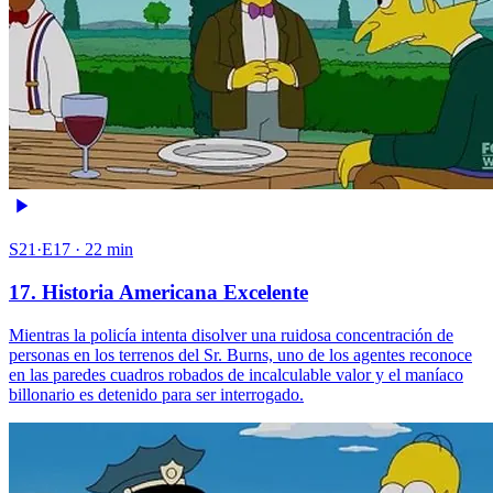
S21·E17 · 22 min
17. Historia Americana Excelente
Mientras la policía intenta disolver una ruidosa concentración de
personas en los terrenos del Sr. Burns, uno de los agentes reconoce
en las paredes cuadros robados de incalculable valor y el maníaco
billonario es detenido para ser interrogado.