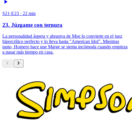
S21·E23 · 22 min
23. Júzgame con ternura
La personalidad áspera y abrasiva de Moe lo convierte en el juez
hipercrítico perfecto y lo lleva hasta "American Idol". Mientras
tanto, Homero hace que Marge se sienta incómoda cuando empieza
a pasar más tiempo en casa.