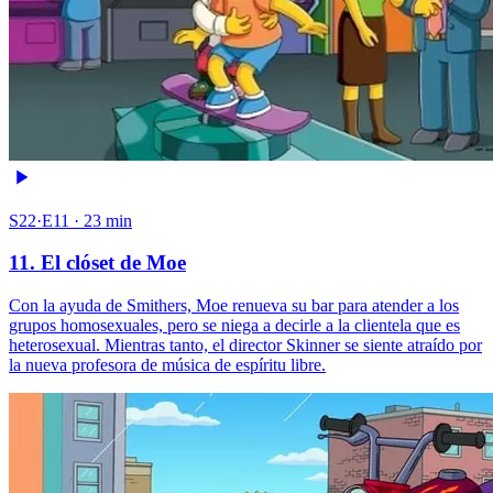
S22·E11 · 23 min
11. El clóset de Moe
Con la ayuda de Smithers, Moe renueva su bar para atender a los
grupos homosexuales, pero se niega a decirle a la clientela que es
heterosexual. Mientras tanto, el director Skinner se siente atraído por
la nueva profesora de música de espíritu libre.