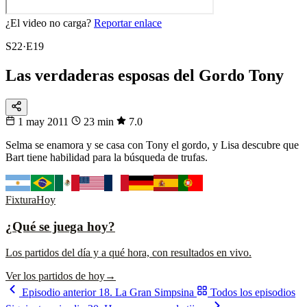
¿El video no carga?
Reportar enlace
S22·E19
Las verdaderas esposas del Gordo Tony
1 may 2011
23 min
7.0
Selma se enamora y se casa con Tony el gordo, y Lisa descubre que
Bart tiene habilidad para la búsqueda de trufas.
Fixtura
Hoy
¿Qué se juega hoy?
Los partidos del día y a qué hora, con resultados en vivo.
Ver los partidos de hoy
→
Episodio anterior
18. La Gran Simpsina
Todos los episodios