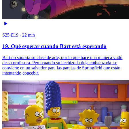
S25·E19 · 22 min
19. Qué esperar cuando Bart está esperando
Bart no soporta su clase de arte, por lo que hace una muñeca vudú
de su profesora. Pero cuando su hechizo la deja embarazada, se
convierte en un salvador para las parejas de Springfield que están
intentando concebir.