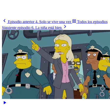
El calendario completo del Mundial, partido a partido y en tu
horario.
Ver el fixture
→
Episodio anterior
4. Solo se vive una vez
Todos los episodios
Siguiente episodio
6. La niña está bien