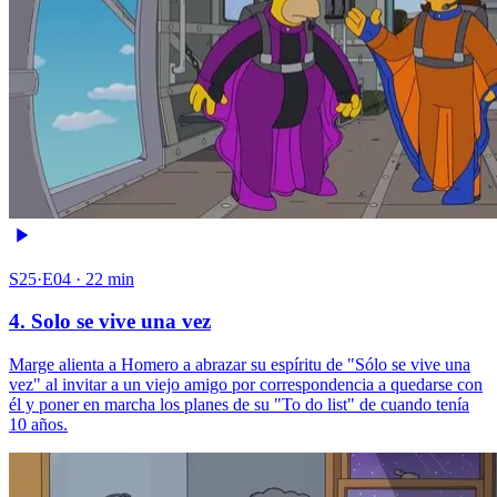
S25·E04 · 22 min
4. Solo se vive una vez
Marge alienta a Homero a abrazar su espíritu de "Sólo se vive una
vez" al invitar a un viejo amigo por correspondencia a quedarse con
él y poner en marcha los planes de su "To do list" de cuando tenía
10 años.