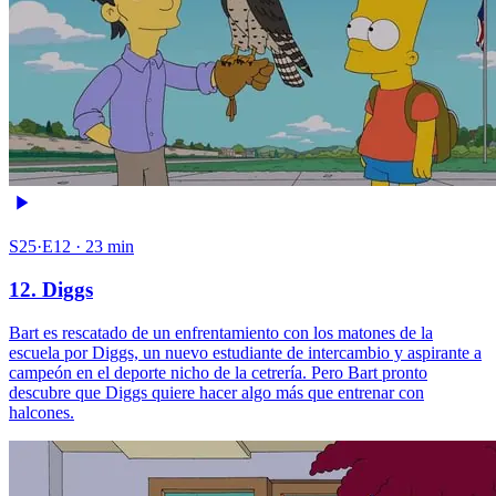
S25·E12 · 23 min
12. Diggs
Bart es rescatado de un enfrentamiento con los matones de la
escuela por Diggs, un nuevo estudiante de intercambio y aspirante a
campeón en el deporte nicho de la cetrería. Pero Bart pronto
descubre que Diggs quiere hacer algo más que entrenar con
halcones.