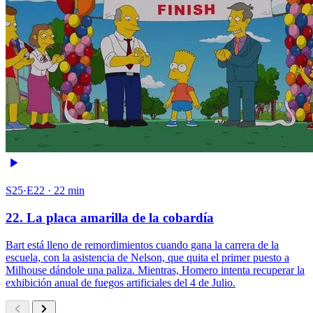
S25·E22 · 22 min
22. La placa amarilla de la cobardía
Bart está lleno de remordimientos cuando gana la carrera de la
escuela, con la asistencia de Nelson, que quita el primer puesto a
Milhouse dándole una paliza. Mientras, Homero intenta recuperar la
exhibición anual de fuegos artificiales del 4 de Julio.