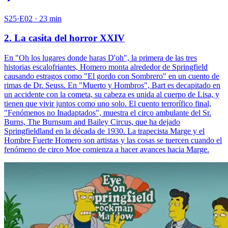
S25·E02 · 23 min
2. La casita del horror XXIV
En "Oh los lugares donde haras D'oh", la primera de las tres
historias escalofriantes, Homero monta alrededor de Springfield
causando estragos como "El gordo con Sombrero" en un cuento de
rimas de Dr. Seuss. En "Muerto y Hombros", Bart es decapitado en
un accidente con la cometa, su cabeza es unida al cuerpo de Lisa, y
tienen que vivir juntos como uno solo. El cuento terrorífico final,
"Fenómenos no Inadaptados", muestra el circo ambulante del Sr.
Burns, The Burnsum and Bailey Circus, que ha dejado
Springfieldland en la década de 1930. La trapecista Marge y el
Hombre Fuerte Homero son artistas y las cosas se tuercen cuando el
fenómeno de circo Moe comienza a hacer avances hacia Marge.