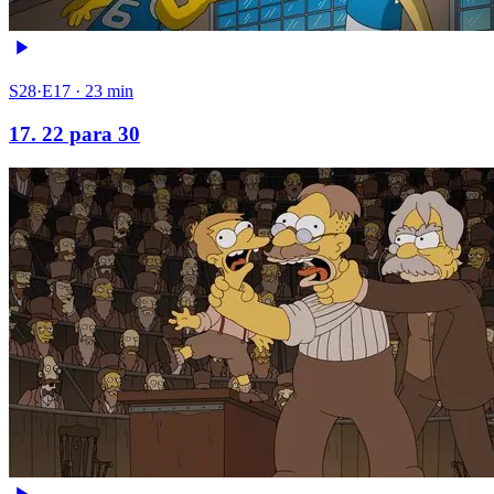
S28·E17 · 23 min
17. 22 para 30