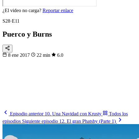
¿El video no carga?
Reportar enlace
S28·E11
Puerco y Burns
8 ene 2017
22 min
6.0
104
partidos
16 sedes · 3 países
Fixtura
Calendario
104 partidos, no te pierdas ninguno
Del primer pitazo a la final, día por día.
Ver los partidos
→
Episodio anterior
10. Una Navidad con Krusty
Todos los
episodios
Siguiente episodio
12. El gran Phatsby (Parte 1)