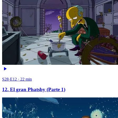
S28·E12 · 22 min
12. El gran Phatsby (Parte 1)