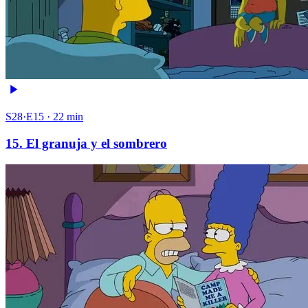
S28·E15 · 22 min
15. El granuja y el sombrero