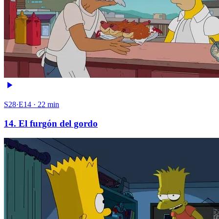
S28·E14 · 22 min
14. El furgón del gordo