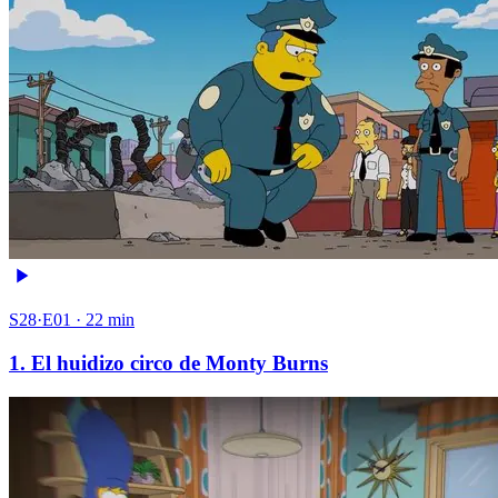
S28·E01 · 22 min
1. El huidizo circo de Monty Burns