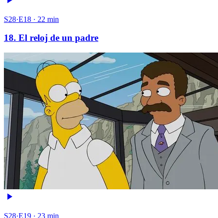
S28·E18 · 22 min
18. El reloj de un padre
S28·E19 · 23 min