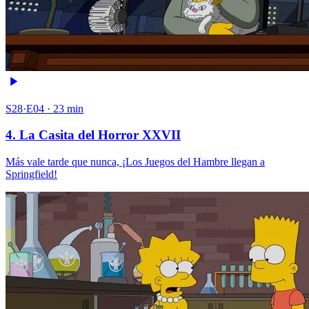
S28·E04 · 23 min
4. La Casita del Horror XXVII
Más vale tarde que nunca, ¡Los Juegos del Hambre llegan a
Springfield!