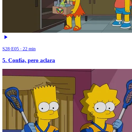
S28·E05 · 22 min
5. Confía, pero aclara