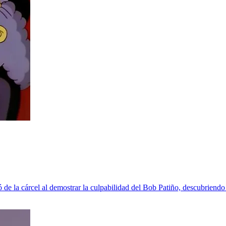
 de la cárcel al demostrar la culpabilidad del Bob Patiño, descubriendo