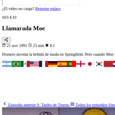
¿El video no carga?
Reportar enlace
S03·E10
Llamarada Moe
21 nov 1991
23 min
8.1
Homero inventa la bebida de moda en Springfield. Pero cuando Moe le
Fixtura
Fixture 2026
¿Cuándo juega tu selección?
El calendario completo del Mundial, partido a partido y en tu horario.
Ver el fixture
→
Episodio anterior
9. Tardes de Trueno
Todos los episodios
Sig