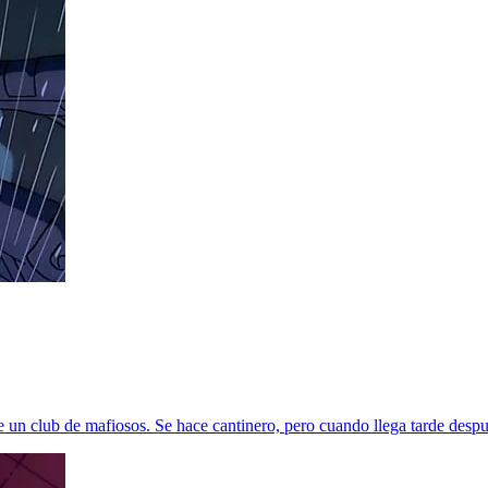
 un club de mafiosos. Se hace cantinero, pero cuando llega tarde despu