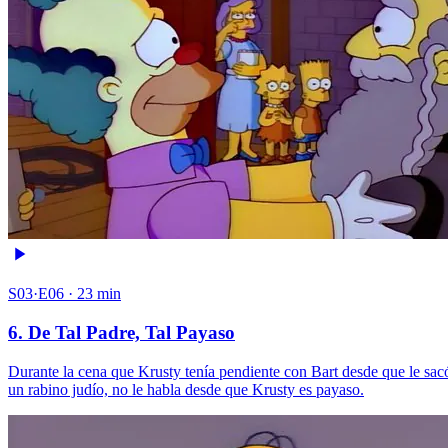
S03·E06 · 23 min
6. De Tal Padre, Tal Payaso
Durante la cena que Krusty tenía pendiente con Bart desde que le sacó
un rabino judío, no le habla desde que Krusty es payaso.