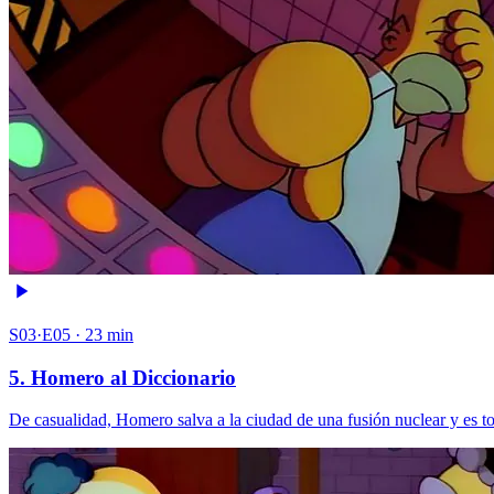
S03·E05 · 23 min
5. Homero al Diccionario
De casualidad, Homero salva a la ciudad de una fusión nuclear y es 