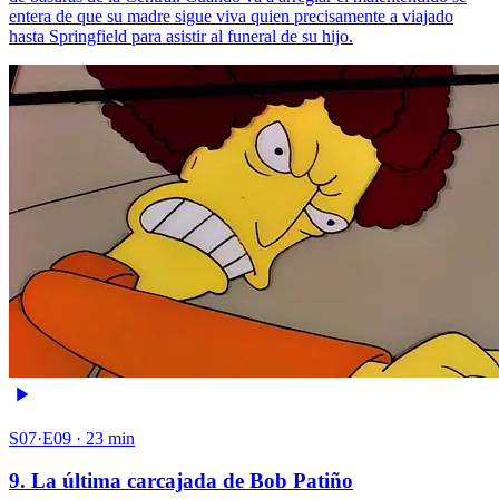
entera de que su madre sigue viva quien precisamente a viajado
hasta Springfield para asistir al funeral de su hijo.
S07·E09 · 23 min
9. La última carcajada de Bob Patiño