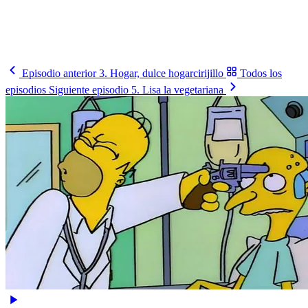
El calendario completo del Mundial, partido a partido y en tu
horario.
Ver el fixture
→
Episodio anterior
3. Hogar, dulce hogarcirijillo
Todos los
episodios
Siguiente episodio
5. Lisa la vegetariana