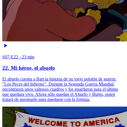
S07·E22 · 23 min
22. Mi héroe, el abuelo
El abuelo cuenta a Bart la historia de su viejo pelotón de guerra:
"Los Peces del Infierno". Durante la Segunda Guerra Mundial,
encontraron unos valiosos cuadros y los guardaron para el último
que quedara vivo. Ahora sólo quedan el Abuelo y Burns, quien
tratará de asesinarlo para quedarse con la fortuna.