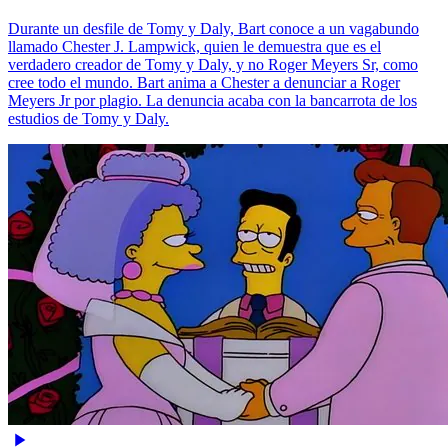
Durante un desfile de Tomy y Daly, Bart conoce a un vagabundo
llamado Chester J. Lampwick, quien le demuestra que es el
verdadero creador de Tomy y Daly, y no Roger Meyers Sr, como
cree todo el mundo. Bart anima a Chester a denunciar a Roger
Meyers Jr por plagio. La denuncia acaba con la bancarrota de los
estudios de Tomy y Daly.