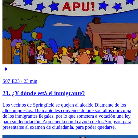
S07·E23 · 23 min
23. ¿Y dónde está el inmigrante?
Los vecinos de Springfield se quejan al alcalde Diamante de los
altos impuestos. Diamante les convence de que son altos por culpa
de los inmigrantes ilegales, por lo que someterá a votación una ley
para su deportación. Apu cuenta con la ayuda de los Simpson para
presentarse al examen de ciudadanía, para poder quedarse.