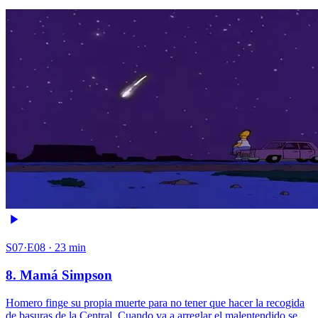
S07·E08 · 23 min
8. Mamá Simpson
Homero finge su propia muerte para no tener que hacer la recogida
de basuras de la Central. Cuando va a arreglar el malentendido se