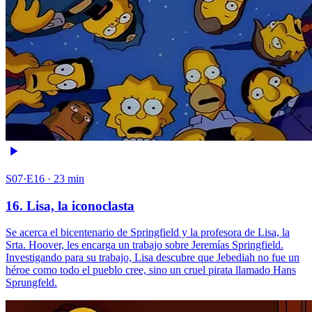
S07·E16 · 23 min
16. Lisa, la iconoclasta
Se acerca el bicentenario de Springfield y la profesora de Lisa, la
Srta. Hoover, les encarga un trabajo sobre Jeremías Springfield.
Investigando para su trabajo, Lisa descubre que Jebediah no fue un
héroe como todo el pueblo cree, sino un cruel pirata llamado Hans
Sprungfeld.