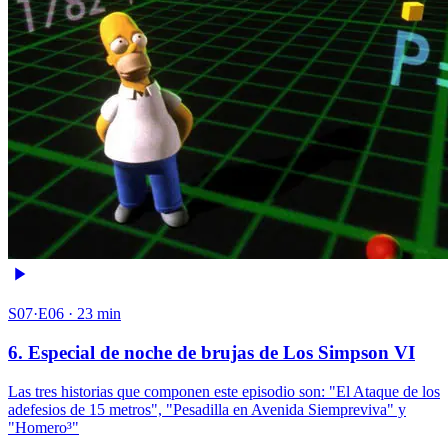
S07·E06 · 23 min
6. Especial de noche de brujas de Los Simpson VI
Las tres historias que componen este episodio son: "El Ataque de los
adefesios de 15 metros", "Pesadilla en Avenida Siempreviva" y
"Homero³"