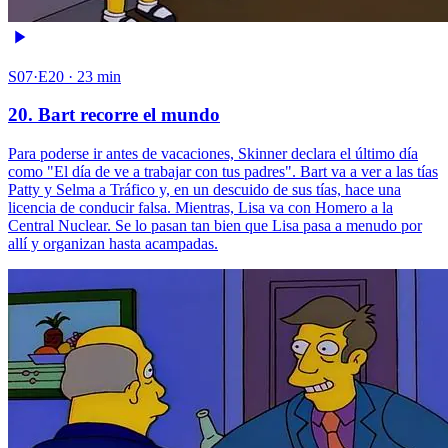
S07·E20 · 23 min
20. Bart recorre el mundo
Para poderse ir antes de vacaciones, Skinner declara el último día
como "El día de ve a trabajar con tus padres". Bart va a ver a las tías
Patty y Selma a Tráfico y, en un descuido de sus tías, hace una
licencia de conducir falsa. Mientras, Lisa va con Homero a la
Central Nuclear. Se lo pasan tan bien que Lisa pasa a menudo por
allí y organizan hasta acampadas.