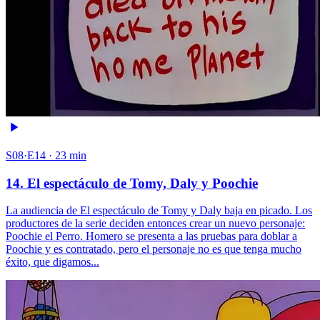
S08·E14 · 23 min
14. El espectáculo de Tomy, Daly y Poochie
La audiencia de El espectáculo de Tomy y Daly baja en picado. Los
productores de la serie deciden entonces crear un nuevo personaje:
Poochie el Perro. Homero se presenta a las pruebas para doblar a
Poochie y es contratado, pero el personaje no es que tenga mucho
éxito, que digamos...