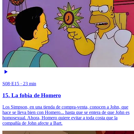
S08·E15 · 23 min
15. La fobia de Homero
Los Simpson, en una tienda de compra-venta, conocen a John, que
hace se lleva bien con Homero... hasta que se entera de que John es
homosexual. Ahora, Homero quiere evitar a toda costa que la
compañía de John afecte a Bart.