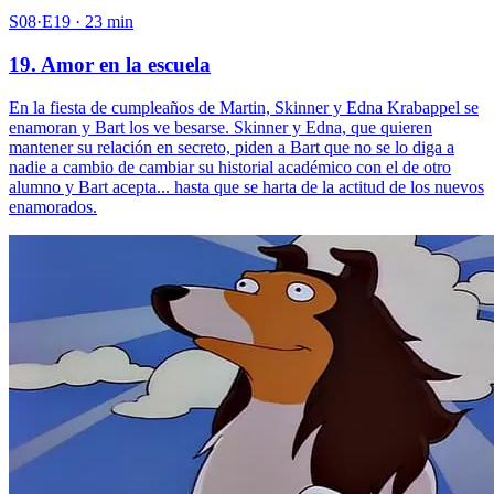
S08·E19 · 23 min
19. Amor en la escuela
En la fiesta de cumpleaños de Martin, Skinner y Edna Krabappel se
enamoran y Bart los ve besarse. Skinner y Edna, que quieren
mantener su relación en secreto, piden a Bart que no se lo diga a
nadie a cambio de cambiar su historial académico con el de otro
alumno y Bart acepta... hasta que se harta de la actitud de los nuevos
enamorados.