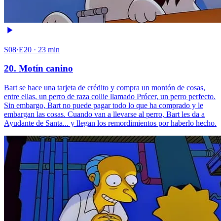
S08·E20 · 23 min
20. Motín canino
Bart se hace una tarjeta de crédito y compra un montón de cosas,
entre ellas, un perro de raza collie llamado Prócer, un perro perfecto.
Sin embargo, Bart no puede pagar todo lo que ha comprado y le
embargan las cosas. Cuando van a llevarse al perro, Bart les da a
Ayudante de Santa... y llegan los remordimientos por haberlo hecho.