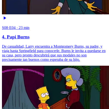
S08·E04 · 23 min
4. Papi Burns
De casualidad, Larry encuentra a Montgomery Burns, su padre, y
viaja hasta Springfield para conocerle. Burns le invita a quedarse en
su casa, pero pronto descubrirá que sus modales no son
precisamente tan buenos como esperaba de su hijo.