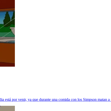
edia está por venir, ya que durante una comida con los Simpson matan 