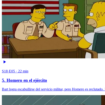
S18·E05 · 22 min
5. Homero en el ejército
Bart logra escabullirse del servicio militar, pero Homero es reclutad