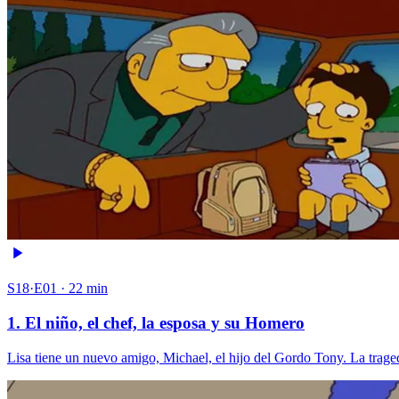
S18·E01 · 22 min
1. El niño, el chef, la esposa y su Homero
Lisa tiene un nuevo amigo, Michael, el hijo del Gordo Tony. La trag