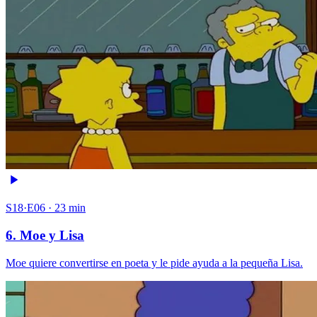
S18·E06 · 23 min
6. Moe y Lisa
Moe quiere convertirse en poeta y le pide ayuda a la pequeña Lisa.