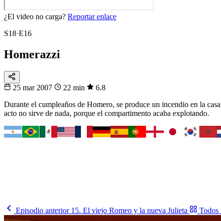
¿El video no carga?
Reportar enlace
S18·E16
Homerazzi
25 mar 2007
22 min
6.8
Durante el cumpleaños de Homero, se produce un incendio en la casa d
acto no sirve de nada, porque el compartimento acaba explotando.
Fixtura
Tu selección
Busca tu país y síguelo
Cómo le va, cuándo juega y contra quién, en un solo lugar.
Busca tu selección
→
Episodio anterior
15. El viejo Romeo y la nueva Julieta
Todos 