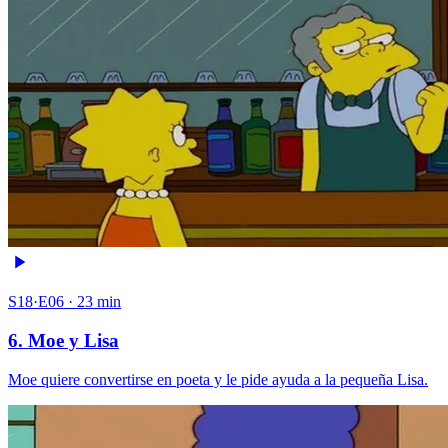
S18·E06 · 23 min
6. Moe y Lisa
Moe quiere convertirse en poeta y le pide ayuda a la pequeña Lisa.