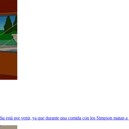
edia está por venir, ya que durante una comida con los Simpson matan 