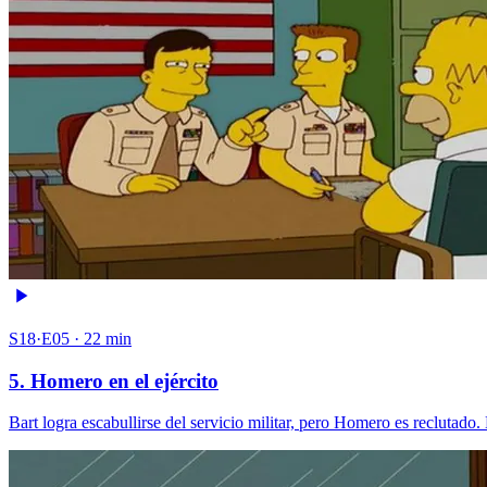
S18·E05 · 22 min
5. Homero en el ejército
Bart logra escabullirse del servicio militar, pero Homero es reclutad