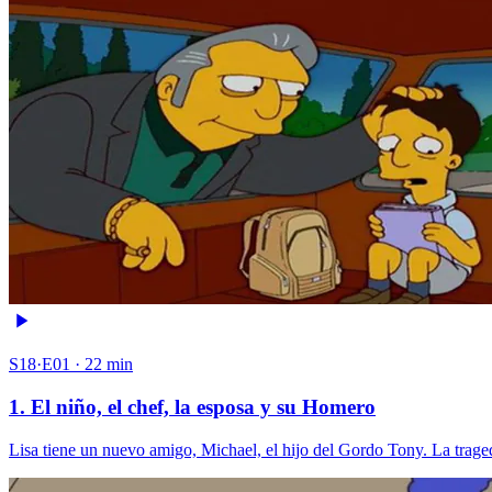
S18·E01 · 22 min
1. El niño, el chef, la esposa y su Homero
Lisa tiene un nuevo amigo, Michael, el hijo del Gordo Tony. La trag