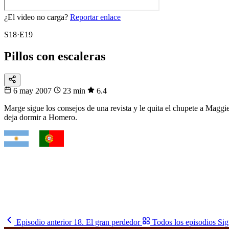
¿El video no carga?
Reportar enlace
S18·E19
Pillos con escaleras
6 may 2007
23 min
6.4
Marge sigue los consejos de una revista y le quita el chupete a Maggie
deja dormir a Homero.
VS
Fixtura
Clásicos
¿Quién gana el cruce?
Argentina, Brasil, Francia, España… mira cuándo se enfrentan.
Mira los partidos
→
Episodio anterior
18. El gran perdedor
Todos los episodios
Sig