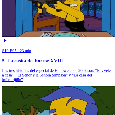
S19·E05 · 23 min
5. La casita del horror XVIII
Las tres historias del especial de Halloween de 2007 son: “ET, vete
a casa”, “El Señor y la Señora Simpson” y “La casa del
infernirijillo”