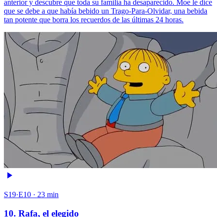
anterior y descubre que toda su familia ha desaparecido. Moe le dice
que se debe a que había bebido un Trago-Para-Olvidar, una bebida
tan potente que borra los recuerdos de las últimas 24 horas.
S19·E10 · 23 min
10. Rafa, el elegido