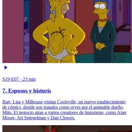
S19·E07 · 23 min
7. Esposos y bisturís
Bart, Lisa y Milhouse visitan Coolsville, un nuevo establecimiento
de cómics, donde son tratados como reyes por el amigable dueño,
Milo. El negocio atrae a varios creadores de historietas, como Alan
Moore, Art Spiegelman y Dan Clowes.