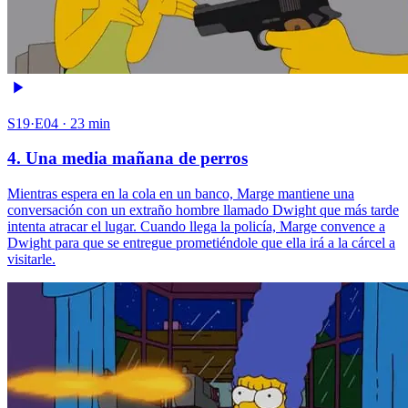
S19·E04 · 23 min
4. Una media mañana de perros
Mientras espera en la cola en un banco, Marge mantiene una
conversación con un extraño hombre llamado Dwight que más tarde
intenta atracar el lugar. Cuando llega la policía, Marge convence a
Dwight para que se entregue prometiéndole que ella irá a la cárcel a
visitarle.