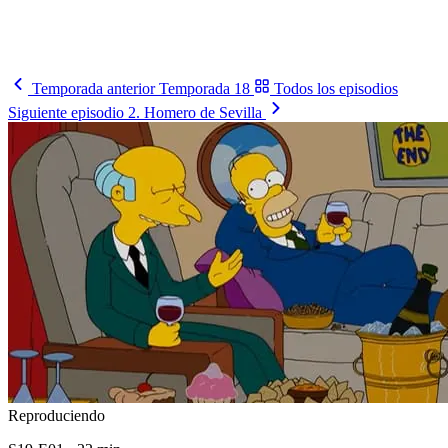
El calendario completo del Mundial, partido a partido y en tu
horario.
Ver el fixture
→
Temporada anterior
Temporada 18
Todos los episodios
Siguiente episodio
2. Homero de Sevilla
Reproduciendo