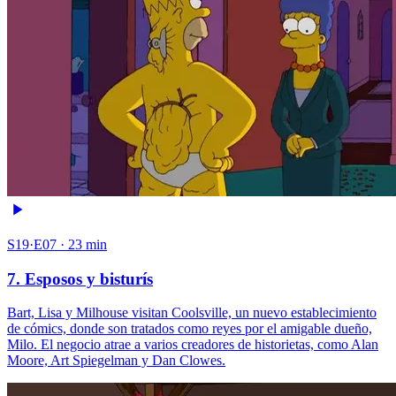
S19·E07 · 23 min
7. Esposos y bisturís
Bart, Lisa y Milhouse visitan Coolsville, un nuevo establecimiento
de cómics, donde son tratados como reyes por el amigable dueño,
Milo. El negocio atrae a varios creadores de historietas, como Alan
Moore, Art Spiegelman y Dan Clowes.