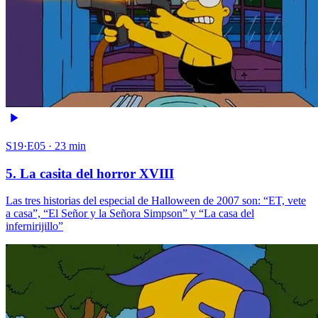
S19·E05 · 23 min
5. La casita del horror XVIII
Las tres historias del especial de Halloween de 2007 son: “ET, vete
a casa”, “El Señor y la Señora Simpson” y “La casa del
infernirijillo”