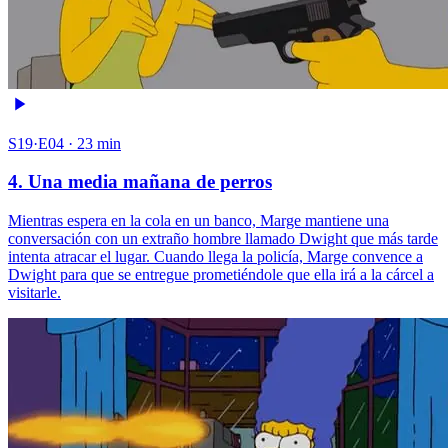
S19·E04 · 23 min
4. Una media mañana de perros
Mientras espera en la cola en un banco, Marge mantiene una
conversación con un extraño hombre llamado Dwight que más tarde
intenta atracar el lugar. Cuando llega la policía, Marge convence a
Dwight para que se entregue prometiéndole que ella irá a la cárcel a
visitarle.