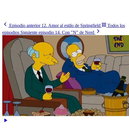
Cómo le va, cuándo juega y contra quién, en un solo lugar.
Busca tu selección
→
Episodio anterior
12. Amor al estilo de Springfield
Todos los
episodios
Siguiente episodio
14. Con "N" de Nerd