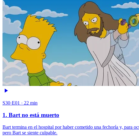
S30·E01 · 22 min
1. Bart no está muerto
Bart termina en el hospital por haber cometido una fechoría y, para oc
pero Bart se siente culpable.