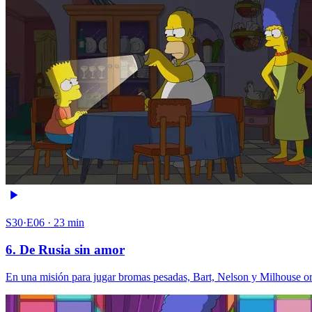
S30·E06 · 23 min
6. De Rusia sin amor
En una misión para jugar bromas pesadas, Bart, Nelson y Milhouse o