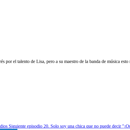
és por el talento de Lisa, pero a su maestro de la banda de música esto
dios
Siguiente episodio
20. Solo soy una chica que no puede decir "¡O