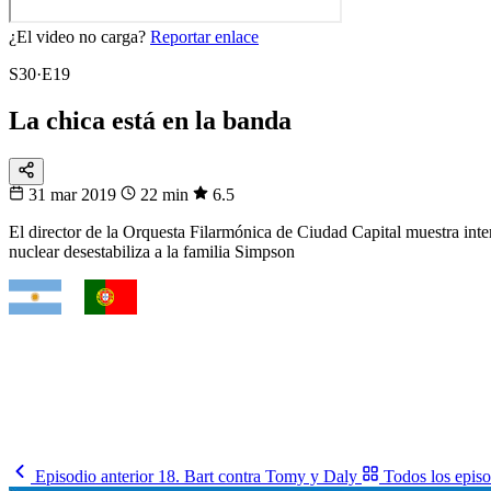
¿El video no carga?
Reportar enlace
S30·E19
La chica está en la banda
31 mar 2019
22 min
6.5
El director de la Orquesta Filarmónica de Ciudad Capital muestra inter
nuclear desestabiliza a la familia Simpson
VS
Fixtura
Clásicos
¿Quién gana el cruce?
Argentina, Brasil, Francia, España… mira cuándo se enfrentan.
Mira los partidos
→
Episodio anterior
18. Bart contra Tomy y Daly
Todos los episo