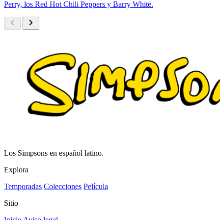
Perry, los Red Hot Chili Peppers y Barry White.
Los Simpsons en español latino.
Explora
Temporadas
Colecciones
Película
Sitio
Inicio
Aviso legal