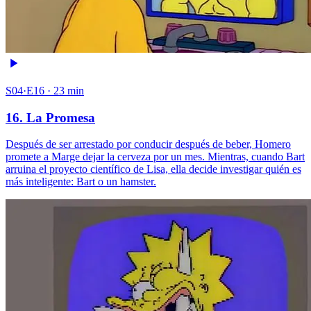
S04·E16 · 23 min
16. La Promesa
Después de ser arrestado por conducir después de beber, Homero
promete a Marge dejar la cerveza por un mes. Mientras, cuando Bart
arruina el proyecto científico de Lisa, ella decide investigar quién es
más inteligente: Bart o un hamster.