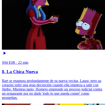
S04·E08 · 22 min
8. La Chica Nueva
Bart se enamora profundamente de su nueva vecina, Laura, pero su
corazón sufre una gran decepción cuando ella empieza a salir con
Jimbo. Mientras tanto, Homero emprende un proceso judicial contra
un restaurante por no darle 'todo lo que pueda comer' como
prometían.