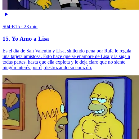
S04·E15 · 23 min
15. Yo Amo a Lisa
Es el día de San Valentín y Lisa, sintiendo pena por Rafa le regala
una tarjeta amistosa. Esto hace que se enamore de Lisa y la siga a
todas partes, hasta que ella explota y le deja claro que no siente
ningún interés por él, destrozando su corazón.