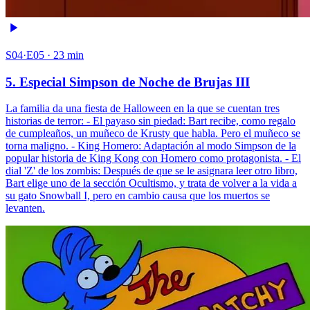
S04·E05 · 23 min
5. Especial Simpson de Noche de Brujas III
La familia da una fiesta de Halloween en la que se cuentan tres
historias de terror: - El payaso sin piedad: Bart recibe, como regalo
de cumpleaños, un muñeco de Krusty que habla. Pero el muñeco se
torna maligno. - King Homero: Adaptación al modo Simpson de la
popular historia de King Kong con Homero como protagonista. - El
dial 'Z' de los zombis: Después de que se le asignara leer otro libro,
Bart elige uno de la sección Ocultismo, y trata de volver a la vida a
su gato Snowball I, pero en cambio causa que los muertos se
levanten.