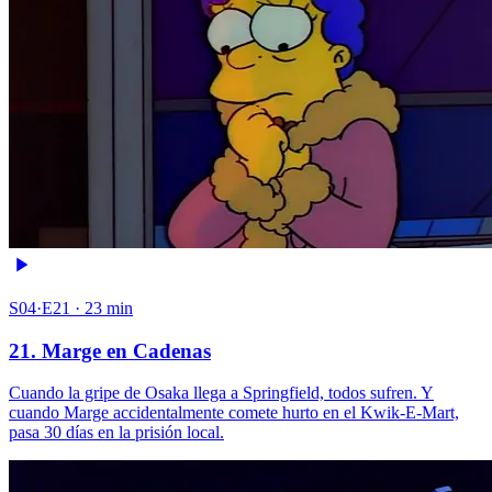
S04·E21 · 23 min
21. Marge en Cadenas
Cuando la gripe de Osaka llega a Springfield, todos sufren. Y
cuando Marge accidentalmente comete hurto en el Kwik-E-Mart,
pasa 30 días en la prisión local.