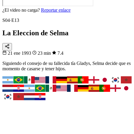
¿El video no carga?
Reportar enlace
S04·E13
La Eleccion de Selma
21 ene 1993
23 min
7.4
Siguiendo el consejo de su fallecida tía Gladys, Selma decide que es
momento de casarse y tener hijos.
Fixtura
Fixture 2026
¿Cuándo juega tu selección?
El calendario completo del Mundial, partido a partido y en tu
horario.