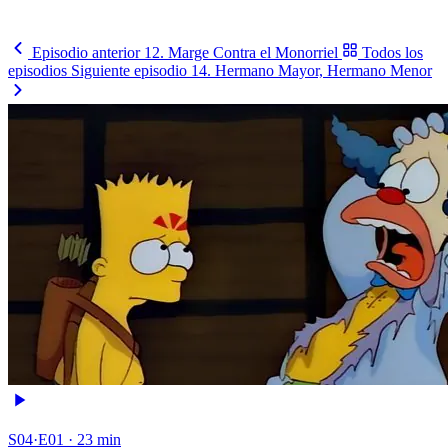
Ver el fixture
→
Episodio anterior
12. Marge Contra el Monorriel
Todos los
episodios
Siguiente episodio
14. Hermano Mayor, Hermano Menor
S04·E01 · 23 min