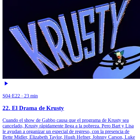
S04·E22 · 23 min
22. El Drama de Krusty
Cuando el show de Gabbo causa que el programa de Krusty sea
cancelado, Krusty rápidamente llega a la pobreza. Pero Bart y Lisa
le ayudan a organizar un especial de regreso, con la presencia de
Bette Midler, Elizabeth Taylor, Hugh Hefner, Johnny Carson, Luke