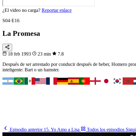
¿El video no carga?
Reportar enlace
S04·E16
La Promesa
18 feb 1993
23 min
7.8
Después de ser arrestado por conducir después de beber, Homero promet
inteligente: Bart o un hamster.
Fixtura
Fixture 2026
¿Cuándo juega tu selección?
El calendario completo del Mundial, partido a partido y en tu horario.
Ver el fixture
→
Episodio anterior
15. Yo Amo a Lisa
Todos los episodios
Sigui