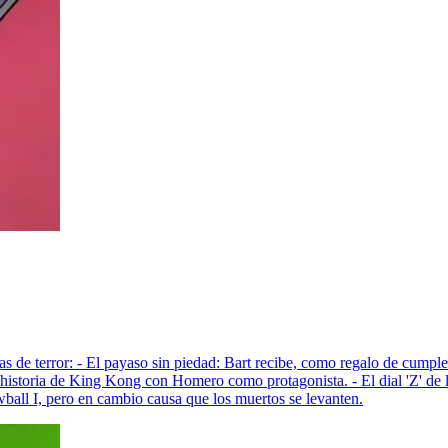
rias de terror: - El payaso sin piedad: Bart recibe, como regalo de cum
toria de King Kong con Homero como protagonista. - El dial 'Z' de los 
wball I, pero en cambio causa que los muertos se levanten.