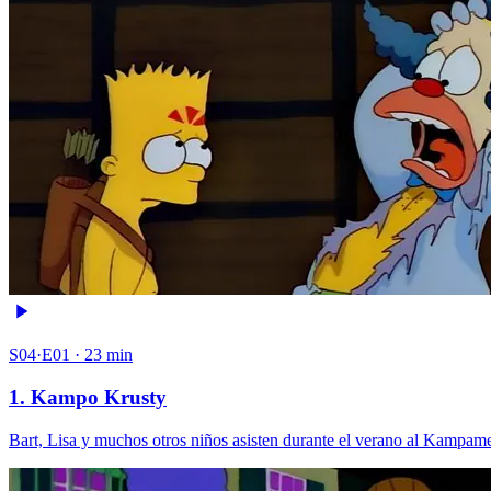
S04·E01 · 23 min
1. Kampo Krusty
Bart, Lisa y muchos otros niños asisten durante el verano al Kampam