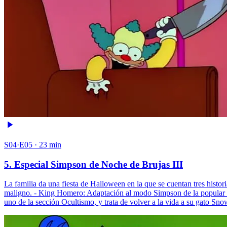
S04·E05 · 23 min
5. Especial Simpson de Noche de Brujas III
La familia da una fiesta de Halloween en la que se cuentan tres histo
maligno. - King Homero: Adaptación al modo Simpson de la popular his
uno de la sección Ocultismo, y trata de volver a la vida a su gato Sno