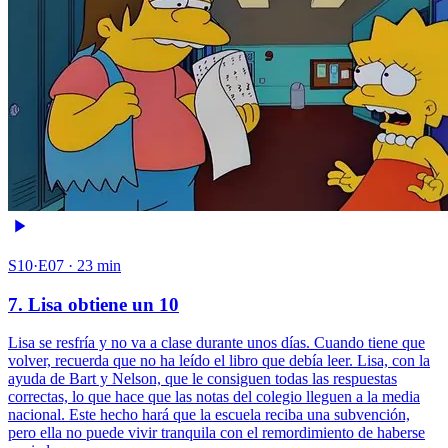
S10·E07 · 23 min
7. Lisa obtiene un 10
Lisa se resfría y no va a clase durante unos días. Cuando tiene que
volver, recuerda que no ha leído el libro que debía leer. Lisa, con la
ayuda de Bart y Nelson, que le consiguen todas las respuestas
correctas, lo que hace que las notas del colegio lleguen a la media
nacional. Este hecho hará que la escuela reciba una subvención,
pero ella no puede vivir tranquila con el remordimiento de haberse