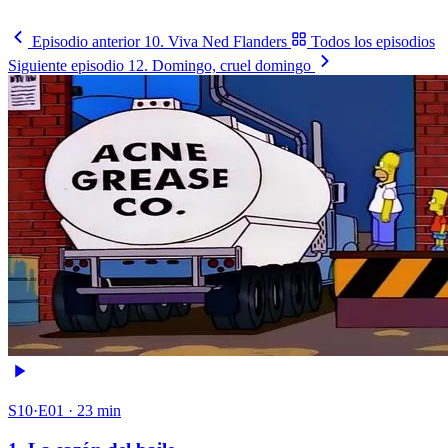
Sigue la llave
→
Episodio anterior
10. Viva Ned Flanders
Todos los episodios
Siguiente episodio
12. Domingo, cruel domingo
S10·E01 · 23 min