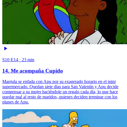
S10·E14 · 23 min
14. Me acompaña Cupido
Manjula se enfada con Apu por su exagerado horario en el mini
supermercado. Quedan siete días para San Valentín y Apu decide
compensar a su mujer haciéndole un regalo cada día, lo que hace
quedar mal al resto de maridos, quienes deciden terminar con los
planes de Apu.