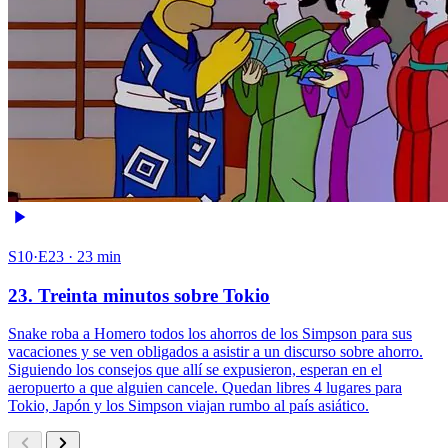
S10·E23 · 23 min
23. Treinta minutos sobre Tokio
Snake roba a Homero todos los ahorros de los Simpson para sus
vacaciones y se ven obligados a asistir a un discurso sobre ahorro.
Siguiendo los consejos que allí se expusieron, esperan en el
aeropuerto a que alguien cancele. Quedan libres 4 lugares para
Tokio, Japón y los Simpson viajan rumbo al país asiático.