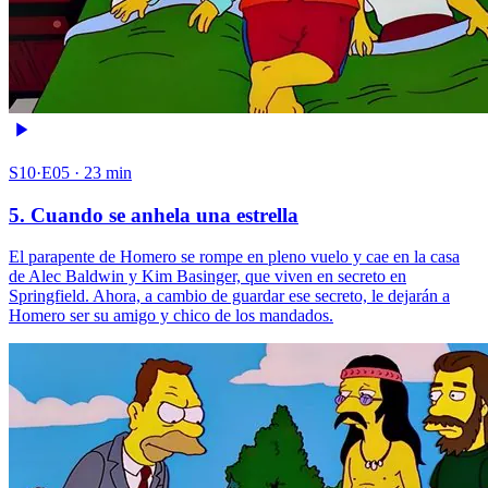
S10·E05 · 23 min
5. Cuando se anhela una estrella
El parapente de Homero se rompe en pleno vuelo y cae en la casa
de Alec Baldwin y Kim Basinger, que viven en secreto en
Springfield. Ahora, a cambio de guardar ese secreto, le dejarán a
Homero ser su amigo y chico de los mandados.