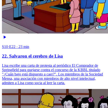
S10·E22 · 23 min
22. Salvaron el cerebro de Lisa
Lisa escribe una carta de protesta al periódico El Comprador de
Springfield para quejarse contra el concurso de la KBBL titulado
"¿Cuán bajo está dispuesto a caer?". Los miembros de la Sociedad
Mensa, una asociación con miembros de alto nivel intelectual,
admiten a Lisa como socia al leer la carta.