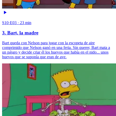
S10·E03 · 23 min
3. Bart, la madre
Bart queda con Nelson para jugar con la escopeta de aire
comprimido que Nelson ganó en una feria. Sin querer, Bart mata a
un pájaro y decide criar él los huevos que había en el nido... unos
huevos que se suponía que eran de ave.