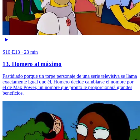
S10·E13 · 23 min
13. Homero al máximo
Fastidiado porque un torpe personaje de una serie televisiva se llama
exactamente igual que él, Homero decide cambiarse el nombre por
el de Max Power, un nombre que pronto le proporcionará grandes
beneficios.