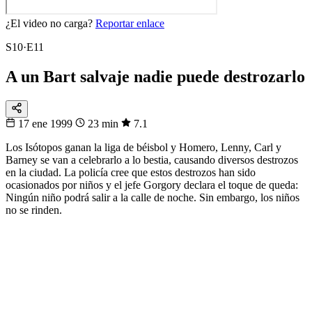
¿El video no carga?
Reportar enlace
S10·E11
A un Bart salvaje nadie puede destrozarlo
17 ene 1999
23 min
7.1
Los Isótopos ganan la liga de béisbol y Homero, Lenny, Carl y
Barney se van a celebrarlo a lo bestia, causando diversos destrozos
en la ciudad. La policía cree que estos destrozos han sido
ocasionados por niños y el jefe Gorgory declara el toque de queda:
Ningún niño podrá salir a la calle de noche. Sin embargo, los niños
no se rinden.
32
▸
16
▸
8
▸
4
▸
1
Fixtura
Eliminatorias
De 48 a 1
Sigue la llave del Mundial hasta la gran final.