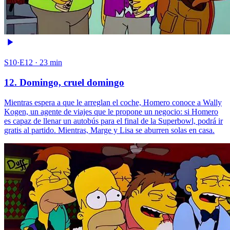
S10·E12 · 23 min
12. Domingo, cruel domingo
Mientras espera a que le arreglan el coche, Homero conoce a Wally
Kogen, un agente de viajes que le propone un negocio: si Homero
es capaz de llenar un autobús para el final de la Superbowl, podrá ir
gratis al partido. Mientras, Marge y Lisa se aburren solas en casa.