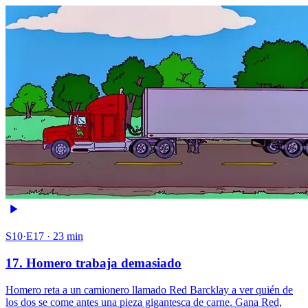
S10·E17 · 23 min
17. Homero trabaja demasiado
Homero reta a un camionero llamado Red Barcklay a ver quién de
los dos se come antes una pieza gigantesca de carne. Gana Red,