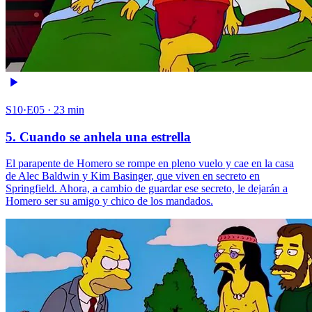
S10·E05 · 23 min
5. Cuando se anhela una estrella
El parapente de Homero se rompe en pleno vuelo y cae en la casa
de Alec Baldwin y Kim Basinger, que viven en secreto en
Springfield. Ahora, a cambio de guardar ese secreto, le dejarán a
Homero ser su amigo y chico de los mandados.