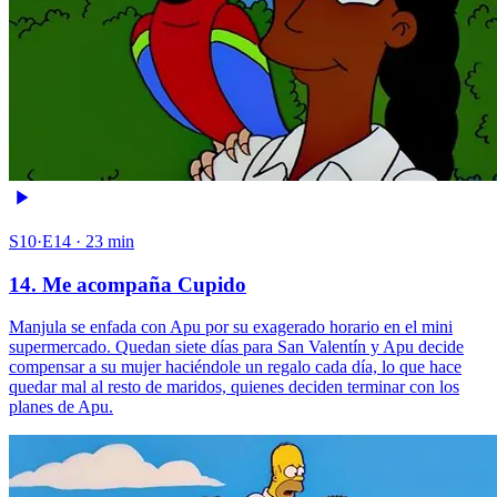
S10·E14 · 23 min
14. Me acompaña Cupido
Manjula se enfada con Apu por su exagerado horario en el mini
supermercado. Quedan siete días para San Valentín y Apu decide
compensar a su mujer haciéndole un regalo cada día, lo que hace
quedar mal al resto de maridos, quienes deciden terminar con los
planes de Apu.