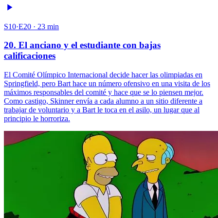
S10·E20 · 23 min
20. El anciano y el estudiante con bajas
calificaciones
El Comité Olímpico Internacional decide hacer las olimpiadas en
Springfield, pero Bart hace un número ofensivo en una visita de los
máximos responsables del comité y hace que se lo piensen mejor.
Como castigo, Skinner envía a cada alumno a un sitio diferente a
trabajar de voluntario y a Bart le toca en el asilo, un lugar que al
principio le horroriza.