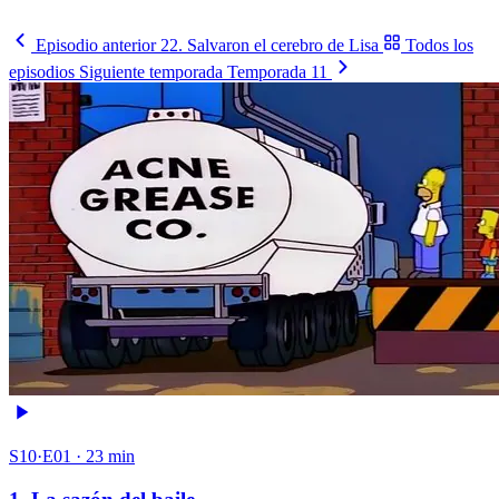
Mira los partidos
→
Episodio anterior
22. Salvaron el cerebro de Lisa
Todos los
episodios
Siguiente temporada
Temporada 11
S10·E01 · 23 min