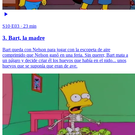
S10·E03 · 23 min
3. Bart, la madre
Bart queda con Nelson para jugar con la escopeta de aire
comprimido que Nelson ganó en una feria. Sin querer, Bart mata a
un pájaro y decide criar él los huevos que había en el nido... unos
huevos que se suponía que eran de ave.