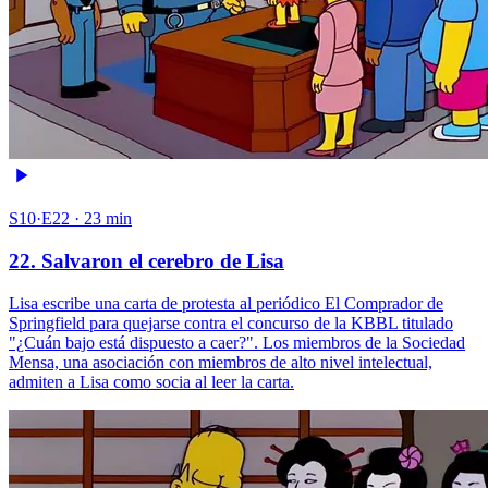
S10·E22 · 23 min
22. Salvaron el cerebro de Lisa
Lisa escribe una carta de protesta al periódico El Comprador de
Springfield para quejarse contra el concurso de la KBBL titulado
"¿Cuán bajo está dispuesto a caer?". Los miembros de la Sociedad
Mensa, una asociación con miembros de alto nivel intelectual,
admiten a Lisa como socia al leer la carta.