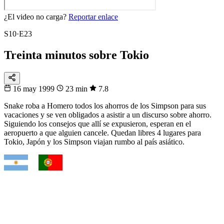
¿El video no carga?
Reportar enlace
S10·E23
Treinta minutos sobre Tokio
16 may 1999
23 min
7.8
Snake roba a Homero todos los ahorros de los Simpson para sus
vacaciones y se ven obligados a asistir a un discurso sobre ahorro.
Siguiendo los consejos que allí se expusieron, esperan en el
aeropuerto a que alguien cancele. Quedan libres 4 lugares para
Tokio, Japón y los Simpson viajan rumbo al país asiático.
VS
Fixtura
Clásicos
¿Quién gana el cruce?
Argentina, Brasil, Francia, España… mira cuándo se enfrentan.