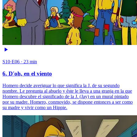
S10·E06 · 23 min
6. D'oh, en el viento
Homero decide averiguar lo que significa la J. de su segundo
nombre. Le pregunta al abuelo y éste le lleva a una granja en la que
Homero descubre el significado de la J. (Jay) en un mural pintado
por su madre. Homero, conmovido, se dispone entonces a ser como
su madre y vivir como un Hippie.