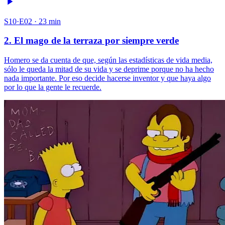
S10·E02 · 23 min
2. El mago de la terraza por siempre verde
Homero se da cuenta de que, según las estadísticas de vida media,
sólo le queda la mitad de su vida y se deprime porque no ha hecho
nada importante. Por eso decide hacerse inventor y que haya algo
por lo que la gente le recuerde.