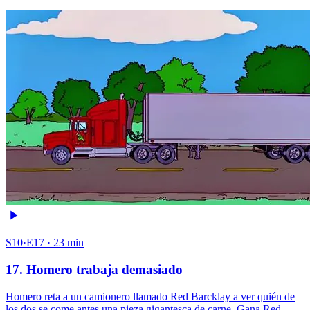
S10·E17 · 23 min
17. Homero trabaja demasiado
Homero reta a un camionero llamado Red Barcklay a ver quién de
los dos se come antes una pieza gigantesca de carne. Gana Red,