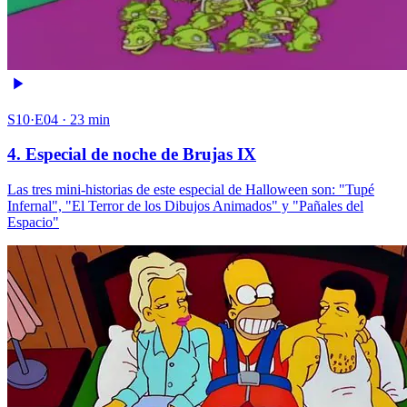
S10·E04 · 23 min
4. Especial de noche de Brujas IX
Las tres mini-historias de este especial de Halloween son: "Tupé
Infernal", "El Terror de los Dibujos Animados" y "Pañales del
Espacio"