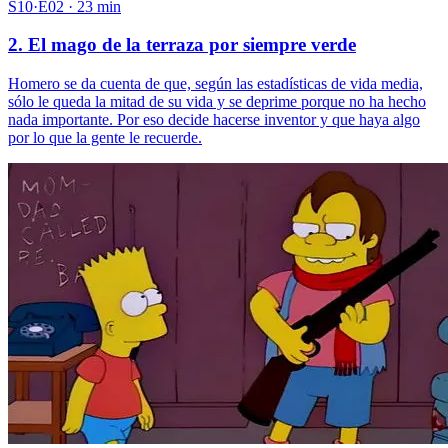
S10·E02 · 23 min
2. El mago de la terraza por siempre verde
Homero se da cuenta de que, según las estadísticas de vida media,
sólo le queda la mitad de su vida y se deprime porque no ha hecho
nada importante. Por eso decide hacerse inventor y que haya algo
por lo que la gente le recuerde.