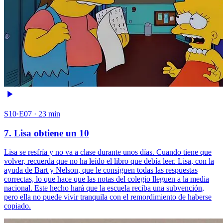
S10·E07 · 23 min
7. Lisa obtiene un 10
Lisa se resfría y no va a clase durante unos días. Cuando tiene que
volver, recuerda que no ha leído el libro que debía leer. Lisa, con la
ayuda de Bart y Nelson, que le consiguen todas las respuestas
correctas, lo que hace que las notas del colegio lleguen a la media
nacional. Este hecho hará que la escuela reciba una subvención,
pero ella no puede vivir tranquila con el remordimiento de haberse
copiado.