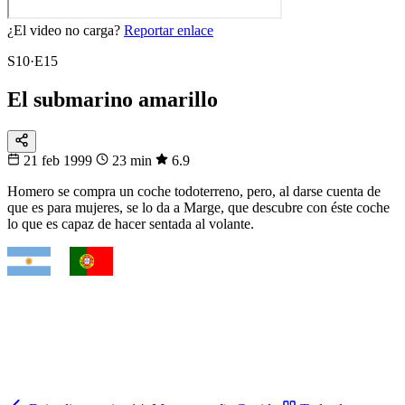
¿El video no carga?
Reportar enlace
S10·E15
El submarino amarillo
21 feb 1999
23 min
6.9
Homero se compra un coche todoterreno, pero, al darse cuenta de
que es para mujeres, se lo da a Marge, que descubre con éste coche
lo que es capaz de hacer sentada al volante.
VS
Fixtura
Clásicos
¿Quién gana el cruce?
Argentina, Brasil, Francia, España… mira cuándo se enfrentan.
Mira los partidos
→