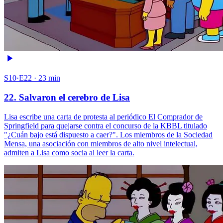
S10·E22 · 23 min
22. Salvaron el cerebro de Lisa
Lisa escribe una carta de protesta al periódico El Comprador de
Springfield para quejarse contra el concurso de la KBBL titulado
"¿Cuán bajo está dispuesto a caer?". Los miembros de la Sociedad
Mensa, una asociación con miembros de alto nivel intelectual,
admiten a Lisa como socia al leer la carta.