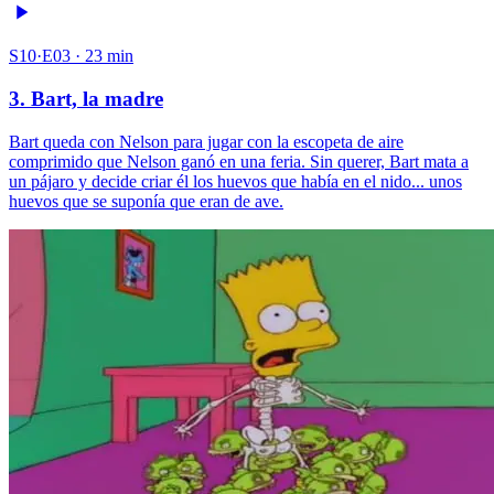
S10·E03 · 23 min
3. Bart, la madre
Bart queda con Nelson para jugar con la escopeta de aire
comprimido que Nelson ganó en una feria. Sin querer, Bart mata a
un pájaro y decide criar él los huevos que había en el nido... unos
huevos que se suponía que eran de ave.