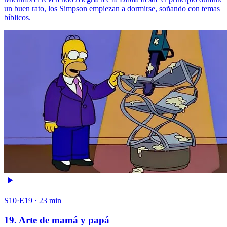
un buen rato, los Simpson empiezan a dormirse, soñando con temas
bíblicos.
S10·E19 · 23 min
19. Arte de mamá y papá