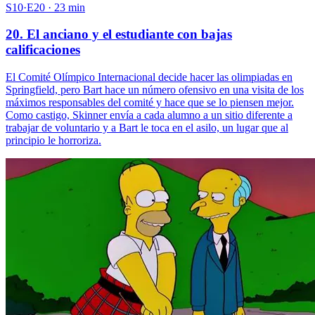
S10·E20 · 23 min
20. El anciano y el estudiante con bajas
calificaciones
El Comité Olímpico Internacional decide hacer las olimpiadas en
Springfield, pero Bart hace un número ofensivo en una visita de los
máximos responsables del comité y hace que se lo piensen mejor.
Como castigo, Skinner envía a cada alumno a un sitio diferente a
trabajar de voluntario y a Bart le toca en el asilo, un lugar que al
principio le horroriza.