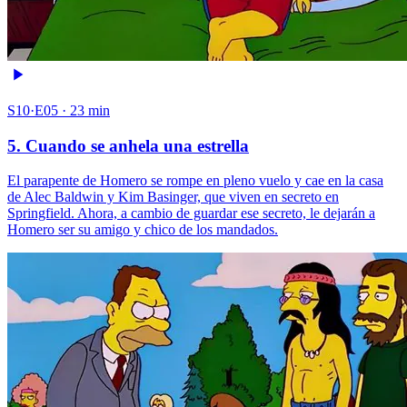
S10·E05 · 23 min
5. Cuando se anhela una estrella
El parapente de Homero se rompe en pleno vuelo y cae en la casa
de Alec Baldwin y Kim Basinger, que viven en secreto en
Springfield. Ahora, a cambio de guardar ese secreto, le dejarán a
Homero ser su amigo y chico de los mandados.