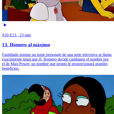
S10·E13 · 23 min
13. Homero al máximo
Fastidiado porque un torpe personaje de una serie televisiva se llama
exactamente igual que él, Homero decide cambiarse el nombre por
el de Max Power, un nombre que pronto le proporcionará grandes
beneficios.