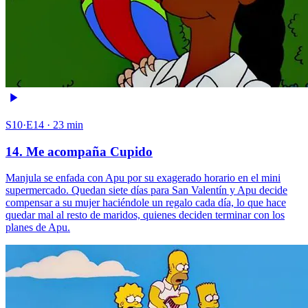
S10·E14 · 23 min
14. Me acompaña Cupido
Manjula se enfada con Apu por su exagerado horario en el mini
supermercado. Quedan siete días para San Valentín y Apu decide
compensar a su mujer haciéndole un regalo cada día, lo que hace
quedar mal al resto de maridos, quienes deciden terminar con los
planes de Apu.