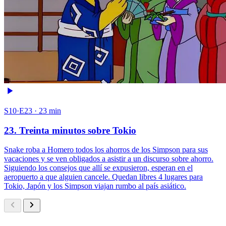
S10·E23 · 23 min
23. Treinta minutos sobre Tokio
Snake roba a Homero todos los ahorros de los Simpson para sus
vacaciones y se ven obligados a asistir a un discurso sobre ahorro.
Siguiendo los consejos que allí se expusieron, esperan en el
aeropuerto a que alguien cancele. Quedan libres 4 lugares para
Tokio, Japón y los Simpson viajan rumbo al país asiático.