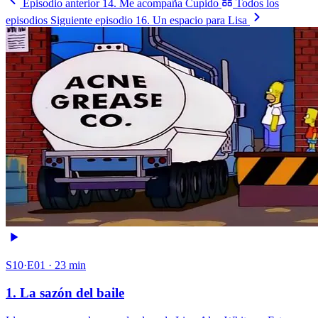
Episodio anterior
14. Me acompaña Cupido
Todos los
episodios
Siguiente episodio
16. Un espacio para Lisa
S10·E01 · 23 min
1. La sazón del baile