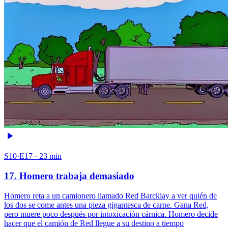
S10·E17 · 23 min
17. Homero trabaja demasiado
Homero reta a un camionero llamado Red Barcklay a ver quién de
los dos se come antes una pieza gigantesca de carne. Gana Red,
pero muere poco después por intoxicación cárnica. Homero decide
hacer que el camión de Red llegue a su destino a tiempo