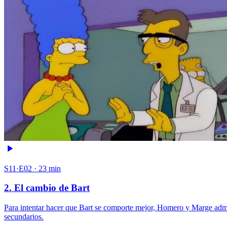
S11·E02 · 23 min
2. El cambio de Bart
Para intentar hacer que Bart se comporte mejor, Homero y Marge admi
secundarios.