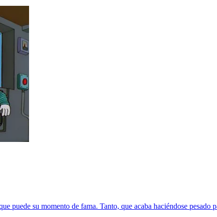
 que puede su momento de fama. Tanto, que acaba haciéndose pesado par