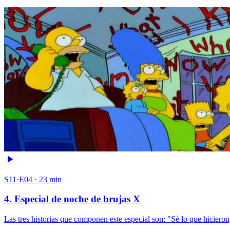
S11·E04 · 23 min
4. Especial de noche de brujas X
Las tres historias que componen este especial son: "Sé lo que hicier