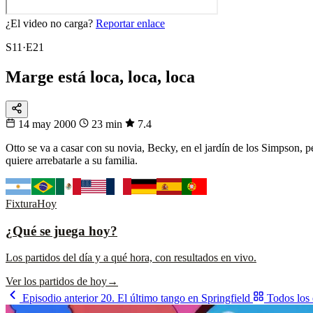
¿El video no carga?
Reportar enlace
S11·E21
Marge está loca, loca, loca
14 may 2000
23 min
7.4
Otto se va a casar con su novia, Becky, en el jardín de los Simpson
quiere arrebatarle a su familia.
Fixtura
Hoy
¿Qué se juega hoy?
Los partidos del día y a qué hora, con resultados en vivo.
Ver los partidos de hoy
→
Episodio anterior
20. El último tango en Springfield
Todos los 