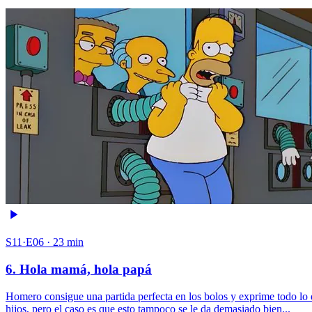
S11·E06 · 23 min
6. Hola mamá, hola papá
Homero consigue una partida perfecta en los bolos y exprime todo lo
hijos, pero el caso es que esto tampoco se le da demasiado bien...