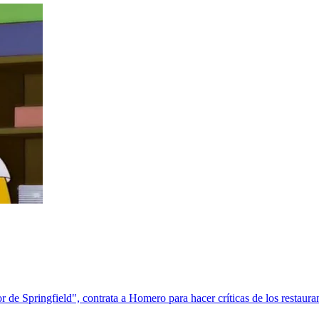
r de Springfield", contrata a Homero para hacer críticas de los restaura