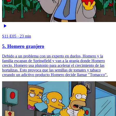
S11·E05 · 23 min
5. Homero granjero
Debido a un problema con un experto en duelos, Homero y la
familia escapan de Springfield y van a la granja donde Homero
crecio. Homero usa plutonio para acelerar el crecimiento de las
hortalizas. Esto provoca que las semillas de tomates y tabaco
creando un adictivo producto Homero decide llamar "Tomacco".