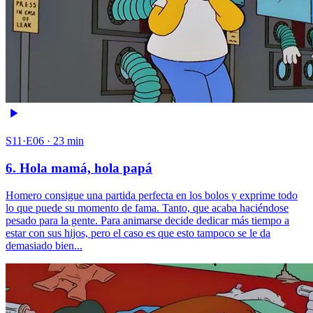
S11·E06 · 23 min
6. Hola mamá, hola papá
Homero consigue una partida perfecta en los bolos y exprime todo
lo que puede su momento de fama. Tanto, que acaba haciéndose
pesado para la gente. Para animarse decide dedicar más tiempo a
estar con sus hijos, pero el caso es que esto tampoco se le da
demasiado bien...