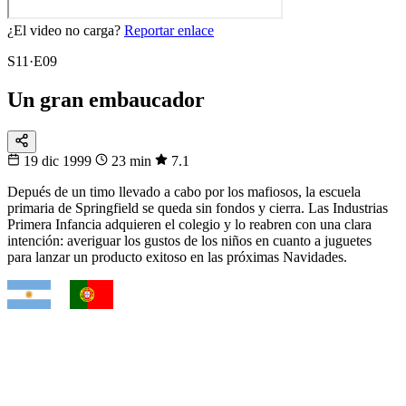
¿El video no carga?
Reportar enlace
S11·E09
Un gran embaucador
19 dic 1999
23 min
7.1
Depués de un timo llevado a cabo por los mafiosos, la escuela
primaria de Springfield se queda sin fondos y cierra. Las Industrias
Primera Infancia adquieren el colegio y lo reabren con una clara
intención: averiguar los gustos de los niños en cuanto a juguetes
para lanzar un producto exitoso en las próximas Navidades.
VS
Fixtura
Clásicos
¿Quién gana el cruce?
Argentina, Brasil, Francia, España… mira cuándo se enfrentan.