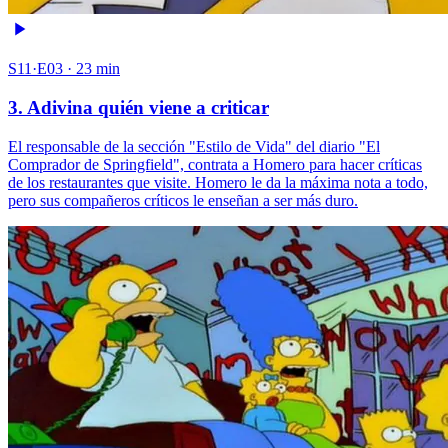
S11·E03 · 23 min
3. Adivina quién viene a criticar
El responsable de la sección "Estilo de Vida" del diario "El
Comprador de Springfield", contrata a Homero para hacer críticas
de los restaurantes que visite. Homero le da la máxima nota a todo,
pero sus compañeros críticos le enseñan a ser más duro.