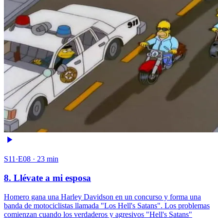
S11·E08 · 23 min
8. Llévate a mi esposa
Homero gana una Harley Davidson en un concurso y forma una
banda de motociclistas llamada "Los Hell's Satans". Los problemas
comienzan cuando los verdaderos y agresivos "Hell's Satans"