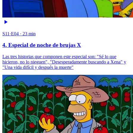
S11·E04 · 23 min
4. Especial de noche de brujas X
Las tres historias que componen este especial son: "Sé lo que
hicieron, no lo nieguen", "Desesperadamente buscando a Xena" y
"Una vida difícil y después la muerte"