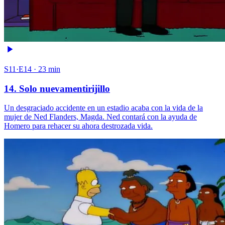
S11·E14 · 23 min
14. Solo nuevamentirijillo
Un desgraciado accidente en un estadio acaba con la vida de la
mujer de Ned Flanders, Magda. Ned contará con la ayuda de
Homero para rehacer su ahora destrozada vida.