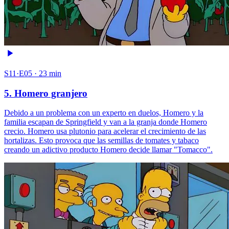
S11·E05 · 23 min
5. Homero granjero
Debido a un problema con un experto en duelos, Homero y la
familia escapan de Springfield y van a la granja donde Homero
crecio. Homero usa plutonio para acelerar el crecimiento de las
hortalizas. Esto provoca que las semillas de tomates y tabaco
creando un adictivo producto Homero decide llamar "Tomacco".