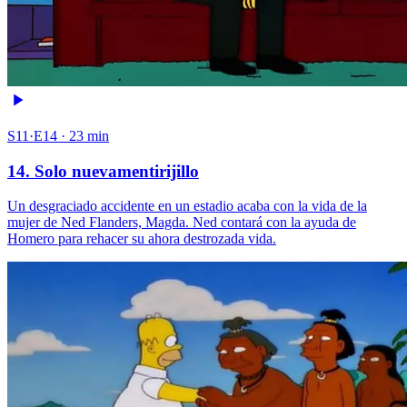
S11·E14 · 23 min
14. Solo nuevamentirijillo
Un desgraciado accidente en un estadio acaba con la vida de la
mujer de Ned Flanders, Magda. Ned contará con la ayuda de
Homero para rehacer su ahora destrozada vida.