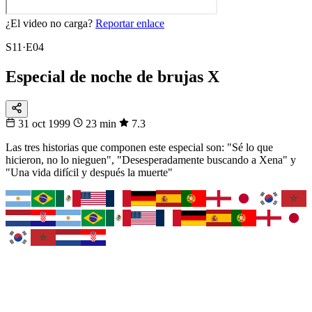
¿El video no carga?
Reportar enlace
S11·E04
Especial de noche de brujas X
31 oct 1999
23 min
7.3
Las tres historias que componen este especial son: "Sé lo que
hicieron, no lo nieguen", "Desesperadamente buscando a Xena" y
"Una vida difícil y después la muerte"
Fixtura
Tu selección
Busca tu país y síguelo
Cómo le va, cuándo juega y contra quién, en un solo lugar.