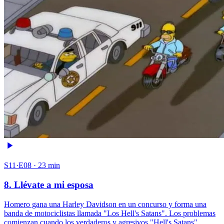
S11·E08 · 23 min
8. Llévate a mi esposa
Homero gana una Harley Davidson en un concurso y forma una
banda de motociclistas llamada "Los Hell's Satans". Los problemas
comienzan cuando los verdaderos y agresivos "Hell's Satans"