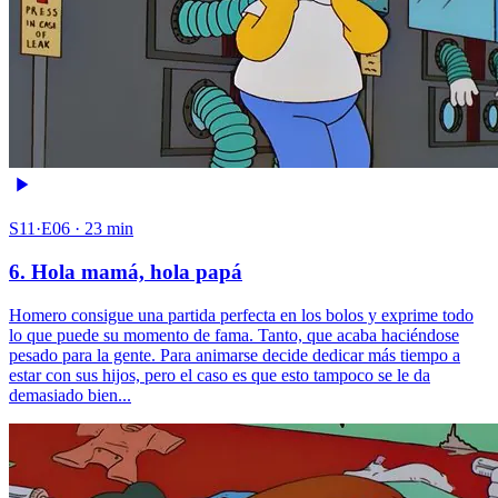
S11·E06 · 23 min
6. Hola mamá, hola papá
Homero consigue una partida perfecta en los bolos y exprime todo
lo que puede su momento de fama. Tanto, que acaba haciéndose
pesado para la gente. Para animarse decide dedicar más tiempo a
estar con sus hijos, pero el caso es que esto tampoco se le da
demasiado bien...