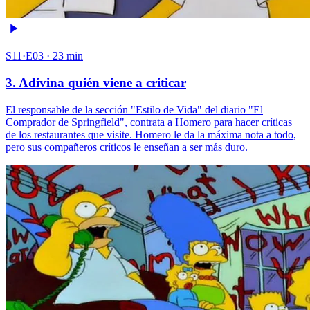
S11·E03 · 23 min
3. Adivina quién viene a criticar
El responsable de la sección "Estilo de Vida" del diario "El
Comprador de Springfield", contrata a Homero para hacer críticas
de los restaurantes que visite. Homero le da la máxima nota a todo,
pero sus compañeros críticos le enseñan a ser más duro.