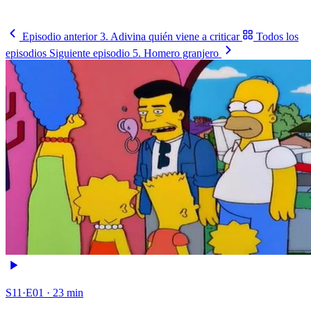
Busca tu selección
→
Episodio anterior
3. Adivina quién viene a criticar
Todos los
episodios
Siguiente episodio
5. Homero granjero
S11·E01 · 23 min