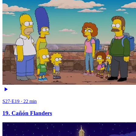
S27·E19 · 22 min
19. Cañón Flanders