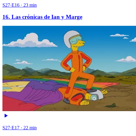
S27·E16 · 23 min
16. Las crónicas de Ian y Marge
S27·E17 · 22 min