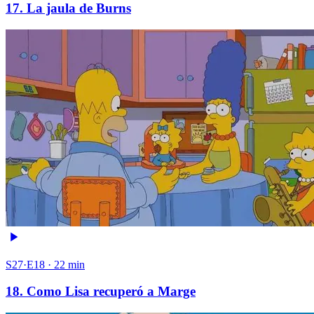
17. La jaula de Burns
S27·E18 · 22 min
18. Como Lisa recuperó a Marge