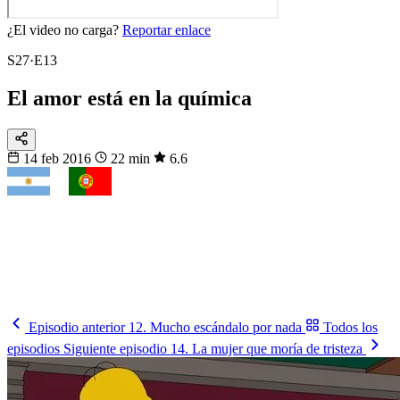
¿El video no carga?
Reportar enlace
S27·E13
El amor está en la química
14 feb 2016
22 min
6.6
VS
Fixtura
Clásicos
¿Quién gana el cruce?
Argentina, Brasil, Francia, España… mira cuándo se enfrentan.
Mira los partidos
→
Episodio anterior
12. Mucho escándalo por nada
Todos los
episodios
Siguiente episodio
14. La mujer que moría de tristeza