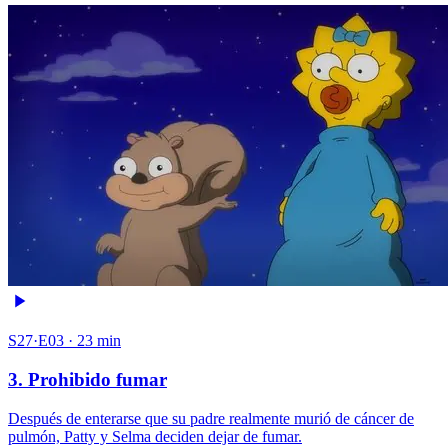
S27·E03 · 23 min
3. Prohibido fumar
Después de enterarse que su padre realmente murió de cáncer de
pulmón, Patty y Selma deciden dejar de fumar.