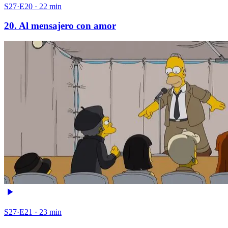
S27·E20 · 22 min
20. Al mensajero con amor
S27·E21 · 23 min