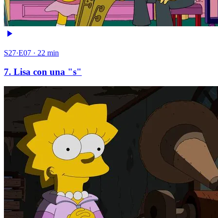
S27·E07 · 22 min
7. Lisa con una "s"