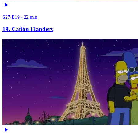
S27·E19 · 22 min
19. Cañón Flanders