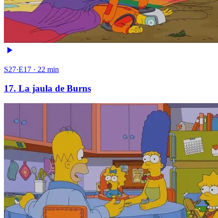
S27·E17 · 22 min
17. La jaula de Burns