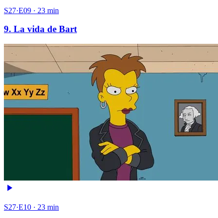
S27·E09 · 23 min
9. La vida de Bart
S27·E10 · 23 min