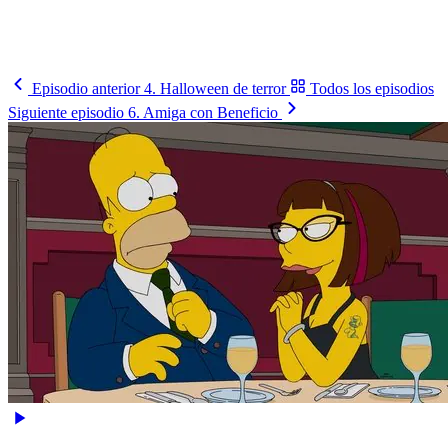
El calendario completo del Mundial, partido a partido y en tu
horario.
Ver el fixture
→
Episodio anterior
4. Halloween de terror
Todos los episodios
Siguiente episodio
6. Amiga con Beneficio