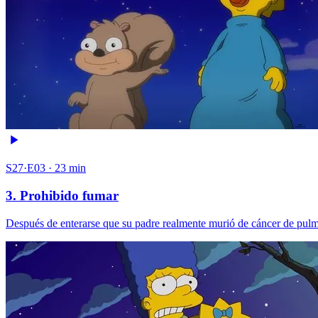
S27·E03 · 23 min
3. Prohibido fumar
Después de enterarse que su padre realmente murió de cáncer de pulm