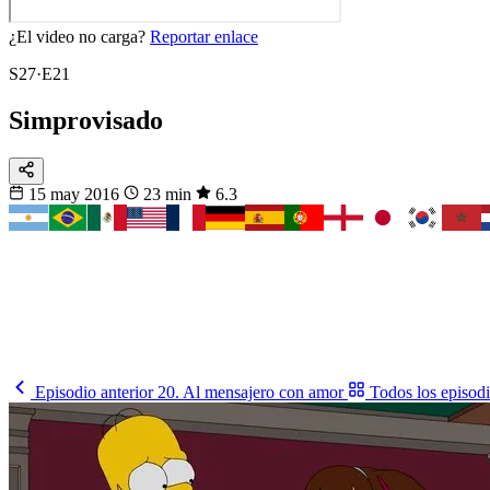
¿El video no carga?
Reportar enlace
S27·E21
Simprovisado
15 may 2016
23 min
6.3
Fixtura
Fixture 2026
¿Cuándo juega tu selección?
El calendario completo del Mundial, partido a partido y en tu horario.
Ver el fixture
→
Episodio anterior
20. Al mensajero con amor
Todos los episod