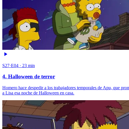
S27·E04 · 23 min
4. Halloween de terror
Homero hace despedir a los trabajadores temporales de Apu, que prom
a Lisa esa noche de Halloween en casa.