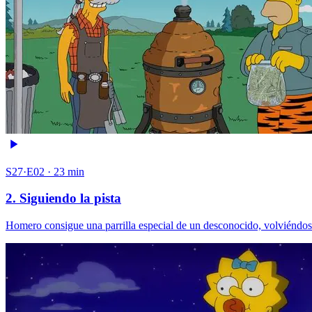
S27·E02 · 23 min
2. Siguiendo la pista
Homero consigue una parrilla especial de un desconocido, volviéndose