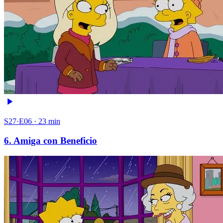
S27·E06 · 23 min
6. Amiga con Beneficio