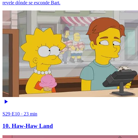
revele dónde se esconde Bart.
S29·E10 · 23 min
10. Haw-Haw Land