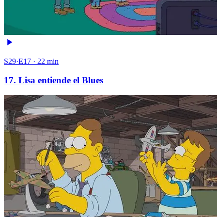
S29·E17 · 22 min
17. Lisa entiende el Blues