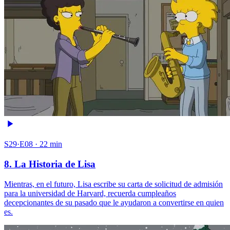
S29·E08 · 22 min
8. La Historia de Lisa
Mientras, en el futuro, Lisa escribe su carta de solicitud de admisión
para la universidad de Harvard, recuerda cumpleaños
decepcionantes de su pasado que le ayudaron a convertirse en quien
es.