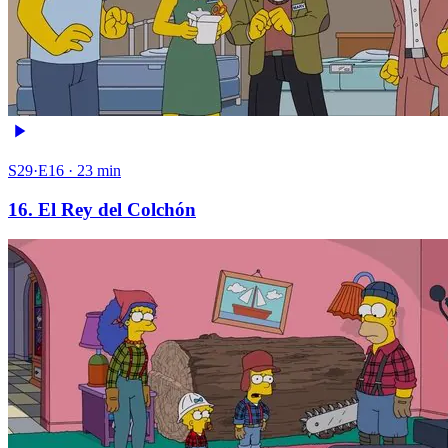
S29·E16 · 23 min
16. El Rey del Colchón