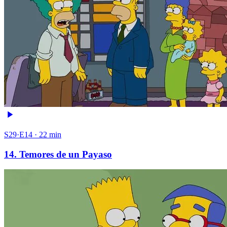
S29·E14 · 22 min
14. Temores de un Payaso