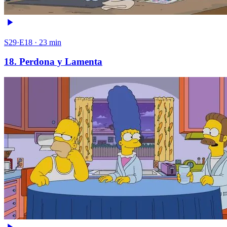
S29·E18 · 23 min
18. Perdona y Lamenta