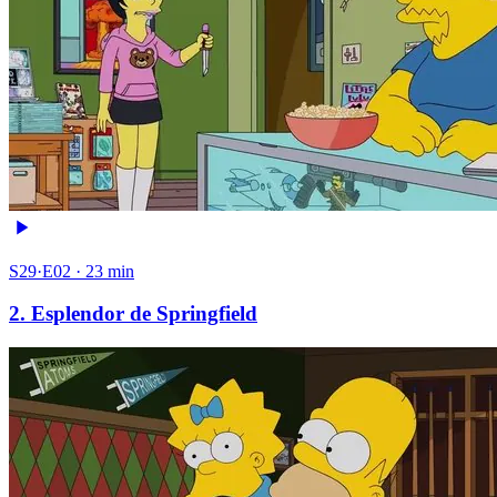
S29·E02 · 23 min
2. Esplendor de Springfield