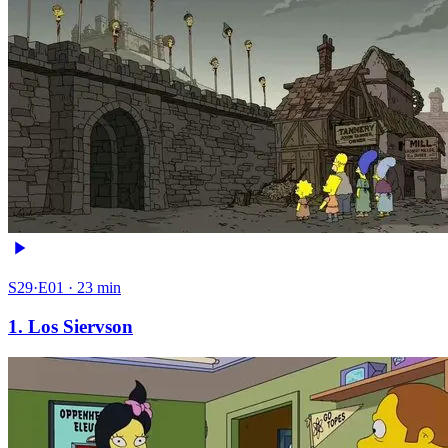
S29·E01 · 23 min
1. Los Siervson