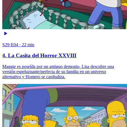
S29·E04 · 22 min
4. La Casita del Horror XXVIII
Maggie es poseída por un antiguo demonio, Lisa descubre una
versión espeluznante/perfecta de su familia en un universo
alternativo y Homero se canibaliza.