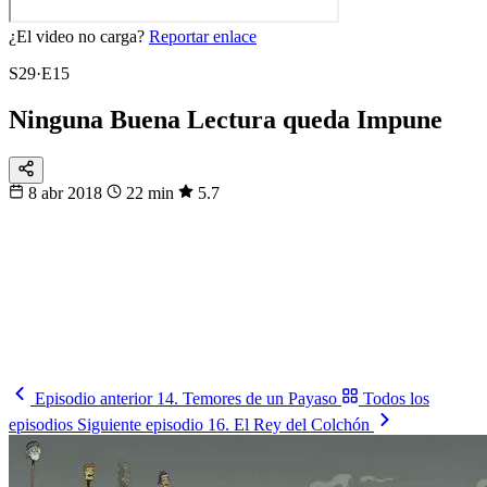
¿El video no carga?
Reportar enlace
S29·E15
Ninguna Buena Lectura queda Impune
8 abr 2018
22 min
5.7
104
partidos
16 sedes · 3 países
Fixtura
Calendario
104 partidos, no te pierdas ninguno
Del primer pitazo a la final, día por día.
Ver los partidos
→
Episodio anterior
14. Temores de un Payaso
Todos los
episodios
Siguiente episodio
16. El Rey del Colchón