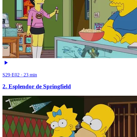
S29·E02 · 23 min
2. Esplendor de Springfield