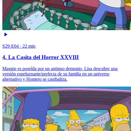
S29·E04 · 22 min
4. La Casita del Horror XXVIII
Maggie es poseída por un antiguo demonio, Lisa descubre una
versión espeluznante/perfecta de su familia en un universo
alternativo y Homero se canibaliza.