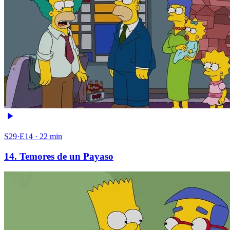
S29·E14 · 22 min
14. Temores de un Payaso