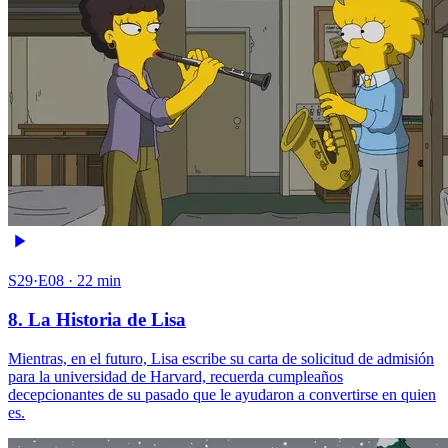
S29·E08 · 22 min
8. La Historia de Lisa
Mientras, en el futuro, Lisa escribe su carta de solicitud de admisión
para la universidad de Harvard, recuerda cumpleaños
decepcionantes de su pasado que le ayudaron a convertirse en quien
es.