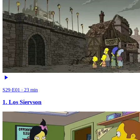
S29·E01 · 23 min
1. Los Siervson