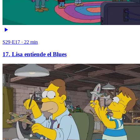
S29·E17 · 22 min
17. Lisa entiende el Blues