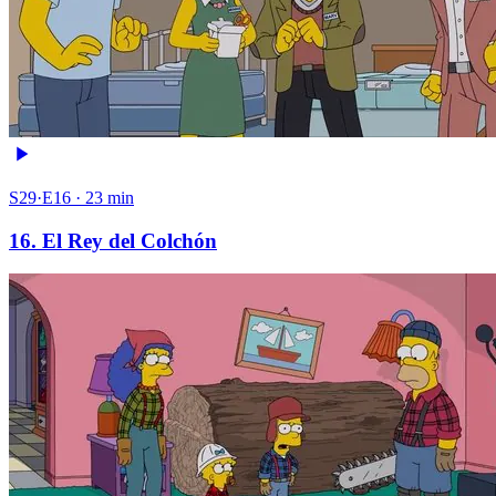
S29·E16 · 23 min
16. El Rey del Colchón