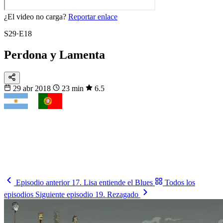
¿El video no carga?
Reportar enlace
S29·E18
Perdona y Lamenta
29 abr 2018
23 min
6.5
VS
Fixtura
Clásicos
¿Quién gana el cruce?
Argentina, Brasil, Francia, España… mira cuándo se enfrentan.
Mira los partidos
→
Episodio anterior
17. Lisa entiende el Blues
Todos los
episodios
Siguiente episodio
19. Rezagado