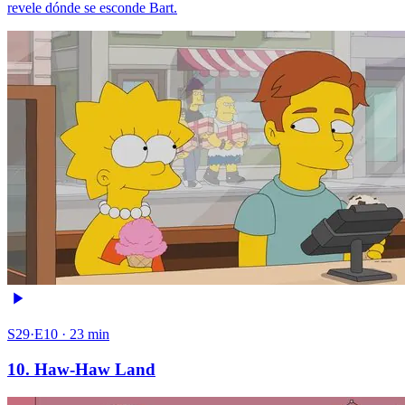
revele dónde se esconde Bart.
S29·E10 · 23 min
10. Haw-Haw Land