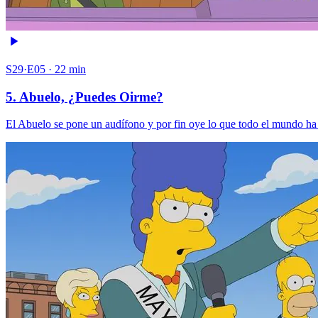
S29·E05 · 22 min
5. Abuelo, ¿Puedes Oirme?
El Abuelo se pone un audífono y por fin oye lo que todo el mundo ha e