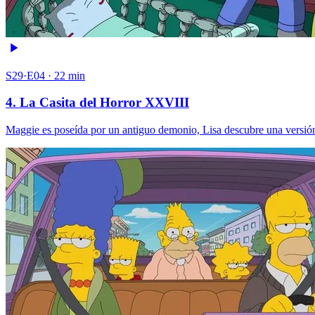
S29·E04 · 22 min
4. La Casita del Horror XXVIII
Maggie es poseída por un antiguo demonio, Lisa descubre una versión 