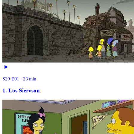
S29·E01 · 23 min
1. Los Siervson