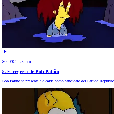
S06·E05 · 23 min
5. El regreso de Bob Patiño
Bob Patiño se presenta a alcalde como candidato del Partido Republica