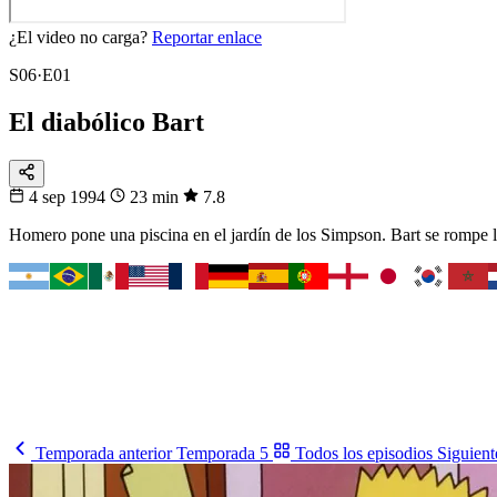
¿El video no carga?
Reportar enlace
S06·E01
El diabólico Bart
4 sep 1994
23 min
7.8
Homero pone una piscina en el jardín de los Simpson. Bart se rompe la 
Fixtura
Tu selección
Busca tu país y síguelo
Cómo le va, cuándo juega y contra quién, en un solo lugar.
Busca tu selección
→
Temporada anterior
Temporada 5
Todos los episodios
Siguient