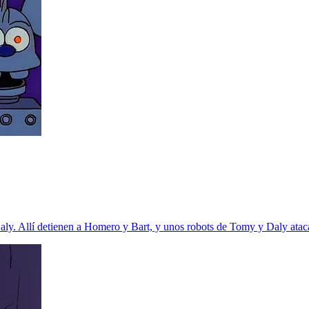
Daly. Allí detienen a Homero y Bart, y unos robots de Tomy y Daly atac