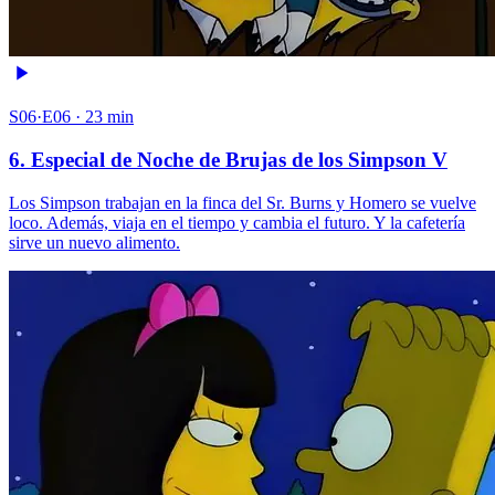
S06·E06 · 23 min
6. Especial de Noche de Brujas de los Simpson V
Los Simpson trabajan en la finca del Sr. Burns y Homero se vuelve
loco. Además, viaja en el tiempo y cambia el futuro. Y la cafetería
sirve un nuevo alimento.