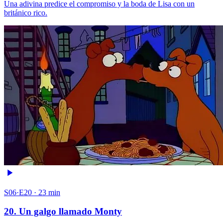
Una adivina predice el compromiso y la boda de Lisa con un
británico rico.
S06·E20 · 23 min
20. Un galgo llamado Monty