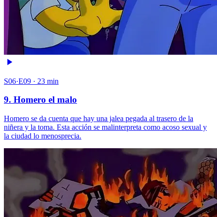
S06·E09 · 23 min
9. Homero el malo
Homero se da cuenta que hay una jalea pegada al trasero de la
niñera y la toma. Esta acción se malinterpreta como acoso sexual y
la ciudad lo menosprecia.