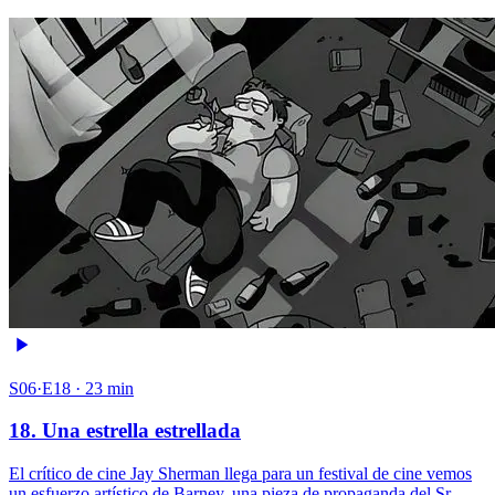
S06·E18 · 23 min
18. Una estrella estrellada
El crítico de cine Jay Sherman llega para un festival de cine vemos
un esfuerzo artístico de Barney, una pieza de propaganda del Sr.