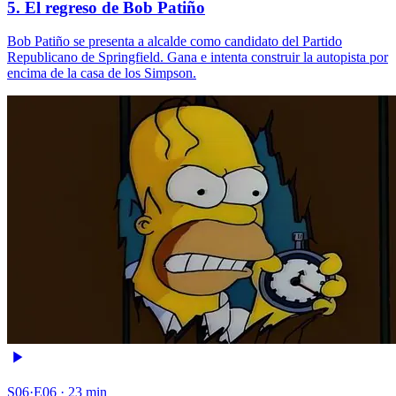
5. El regreso de Bob Patiño
Bob Patiño se presenta a alcalde como candidato del Partido
Republicano de Springfield. Gana e intenta construir la autopista por
encima de la casa de los Simpson.
S06·E06 · 23 min