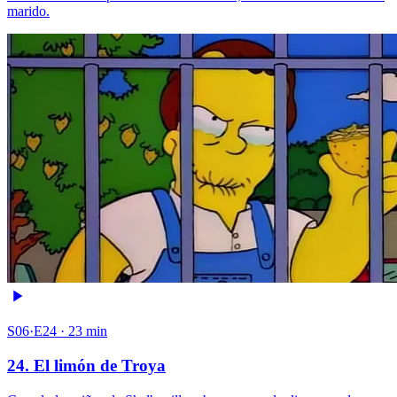
marido.
S06·E24 · 23 min
24. El limón de Troya