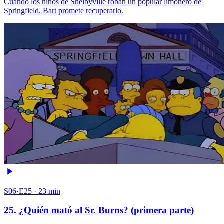
Cuando los niños de Shelbyville roban un popular limonero de
Springfield, Bart promete recuperarlo.
S06·E25 · 23 min
25. ¿Quién mató al Sr. Burns? (primera parte)