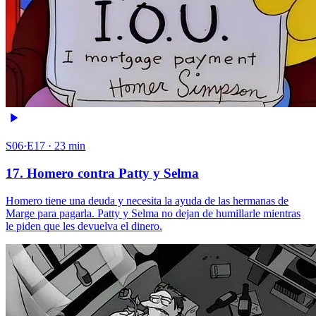
S06·E17 · 23 min
17. Homero contra Patty y Selma
Homero tiene una deuda y necesita la ayuda de las hermanas de
Marge para pagarla. Patty y Selma no dejan de humillarle mientras
le piden que les devuelva el dinero.