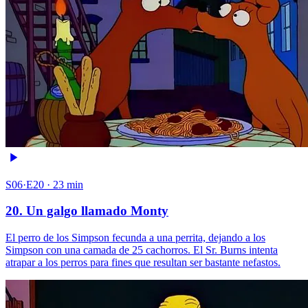
S06·E20 · 23 min
20. Un galgo llamado Monty
El perro de los Simpson fecunda a una perrita, dejando a los
Simpson con una camada de 25 cachorros. El Sr. Burns intenta
atrapar a los perros para fines que resultan ser bastante nefastos.