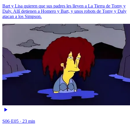
Bart y Lisa quieren que sus padres les lleven a La Tierra de Tomy y
Daly. Allí detienen a Homero y Bart, y unos robots de Tomy y Daly
atacan a los Simpson.
S06·E05 · 23 min