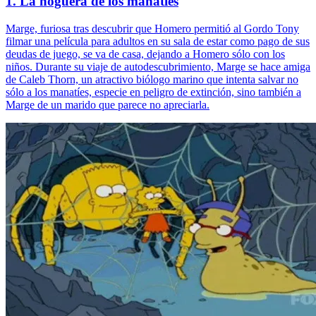
1. La hoguera de los manatíes
Marge, furiosa tras descubrir que Homero permitió al Gordo Tony
filmar una película para adultos en su sala de estar como pago de sus
deudas de juego, se va de casa, dejando a Homero sólo con los
niños. Durante su viaje de autodescubrimiento, Marge se hace amiga
de Caleb Thorn, un atractivo biólogo marino que intenta salvar no
sólo a los manatíes, especie en peligro de extinción, sino también a
Marge de un marido que parece no apreciarla.