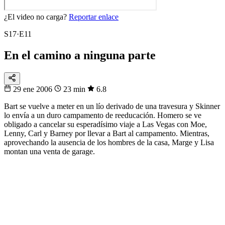
¿El video no carga?
Reportar enlace
S17·E11
En el camino a ninguna parte
29 ene 2006
23 min
6.8
Bart se vuelve a meter en un lío derivado de una travesura y Skinner
lo envía a un duro campamento de reeducación. Homero se ve
obligado a cancelar su esperadísimo viaje a Las Vegas con Moe,
Lenny, Carl y Barney por llevar a Bart al campamento. Mientras,
aprovechando la ausencia de los hombres de la casa, Marge y Lisa
montan una venta de garage.
32
▸
16
▸
8
▸
4
▸
1
Fixtura
Eliminatorias
De 48 a 1
Sigue la llave del Mundial hasta la gran final.