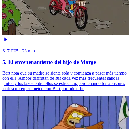
S17·E05 · 23 min
5. El envenenamiento del hijo de Marge
Bart nota que su madre se siente sola y comienza a pasar más tiempo
con ella. Ambos disfrutan de sus cada vez más frecuentes salidas
juntos y los lazos entre ellos se estrechan, pero cuando los abusones
lo descubren, se meten con Bart por mimado.