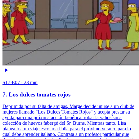
S17·E07 · 23 min
7. Los dulces tomates rojos
Deprimida por su falta de amigas, Marge decide unirse a un club de
mujeres llamado "Los Dulces Tomates Rojos" y acepta prestar su
ayuda para una próxima acción benéfica: robar la valiosísima
colección de huevos fabergé del Sr. Burns. Mientras tanto, Lisa
planea ir a un viaje escolar a Italia para el próximo verano, para lo
cual debe aprender italiano. Contrata a un profesor particular que