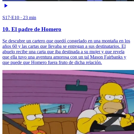
S17·E10 · 23 min
10. El padre de Homero
Se descubre un cartero que quedó congelado en una montaña en los
años 60 y las cartas que llevaba se entregan a sus destinatarios. El
abuelo recibe una carta que iba destinada a su mujer y que revela
que ella tuvo una aventura amorosa con un tal Mason Fairbanks y
que puede que Homero fuera fruto de dicha relación.