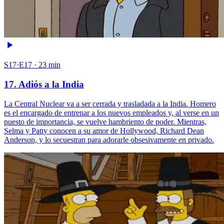
S17·E17 · 23 min
17. Adiós a la India
La Central Nuclear va a ser cerrada y trasladada a la India. Homero
es el encargado de entrenar a los nuevos empleados y, al verse en un
puesto de importancia, se vuelve hambriento de poder. Mientras,
Selma y Patty conocen a su amor de Hollywood, Richard Dean
Anderson, y lo secuestran para adorarle obsesivamente en privado.