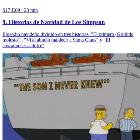
S17·E09 · 23 min
9. Historias de Navidad de Los Simpson
Episodio navideño dividido en tres historias: "El primero (Gruñido
molesto)", "Vi al abuelo maldecir a Santa Claus" y "El
cascanueces... dulce"