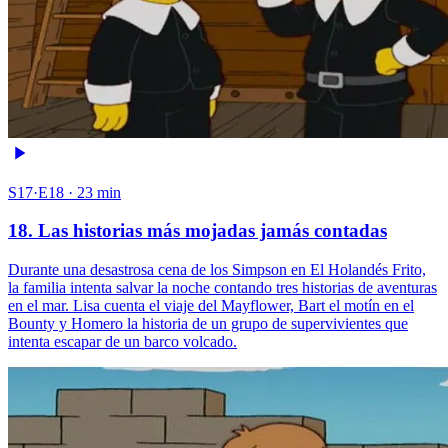
S17·E18 · 23 min
18. Las historias más mojadas jamás contadas
Durante una desastrosa cena de los Simpson en El Holandés Frito,
la familia intenta salvar la noche contando tres historias de aventuras
en el mar. Lisa cuenta el viaje del Mayflower, Bart el motín en el
Bounty y Homero la historia de un grupo de supervivientes que
intenta escapar de un barco volcado.