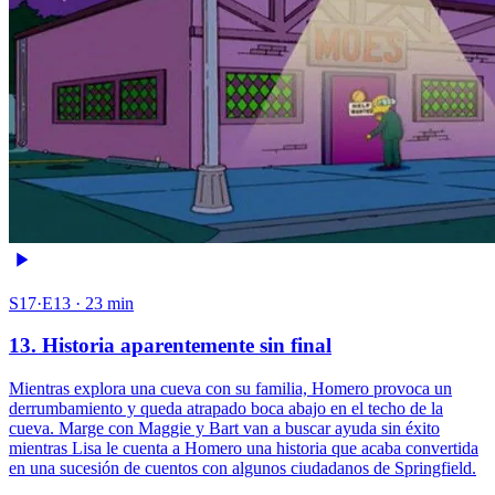
S17·E13 · 23 min
13. Historia aparentemente sin final
Mientras explora una cueva con su familia, Homero provoca un
derrumbamiento y queda atrapado boca abajo en el techo de la
cueva. Marge con Maggie y Bart van a buscar ayuda sin éxito
mientras Lisa le cuenta a Homero una historia que acaba convertida
en una sucesión de cuentos con algunos ciudadanos de Springfield.