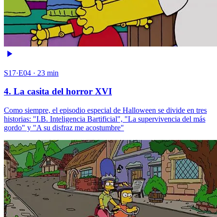
S17·E04 · 23 min
4. La casita del horror XVI
Como siempre, el episodio especial de Halloween se divide en tres
historias: "I.B. Inteligencia Bartificial", "La supervivencia del más
gordo" y "A su disfraz me acostumbre"