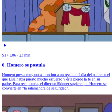
S17·E06 · 23 min
6. Homero se postula
Homero presta muy poca atención a un regalo del día del padre en el
que Lisa había puesto mucho esfuerzo y ésta pierde la fe en su
padre. Para recuperarla, el director Skinner sugiere que Homero se
convierte en "la salamandra de seguridad".