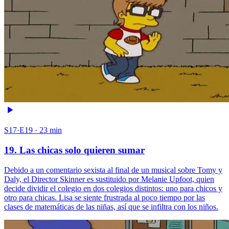
S17·E19 · 23 min
19. Las chicas solo quieren sumar
Debido a un comentario sexista al final de un musical sobre Tomy y
Daly, el Director Skinner es sustituido por Melanie Upfoot, quien
decide dividir el colegio en dos colegios distintos: uno para chicos y
otro para chicas. Lisa se siente frustrada al poco tiempo por las
clases de matemáticas de las niñas, así que se infiltra con los niños.