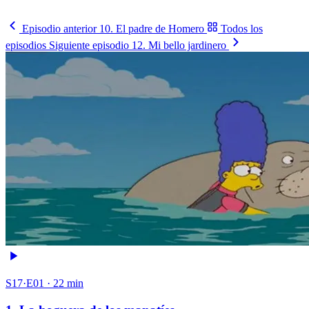
Sigue la llave
→
Episodio anterior
10. El padre de Homero
Todos los
episodios
Siguiente episodio
12. Mi bello jardinero
S17·E01 · 22 min