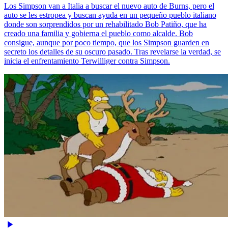
Los Simpson van a Italia a buscar el nuevo auto de Burns, pero el
auto se les estropea y buscan ayuda en un pequeño pueblo italiano
donde son sorprendidos por un rehabilitado Bob Patiño, que ha
creado una familia y gobierna el pueblo como alcalde. Bob
consigue, aunque por poco tiempo, que los Simpson guarden en
secreto los detalles de su oscuro pasado. Tras revelarse la verdad, se
inicia el enfrentamiento Terwilliger contra Simpson.