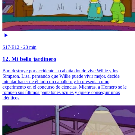
S17·E12 · 23 min
12. Mi bello jardinero
Bart destruye por accidente la cabaña donde vive Willie y los
Simpson. Lisa, pensando que Willie puede vivir mejor, decide
intentar hacer de él todo un caballero y lo presenta como
experimento en el concurso de ciencias. Mientras, a Homero se le
rompen sus últimos pantalones azules y quiere conseguir unos
idénticos.