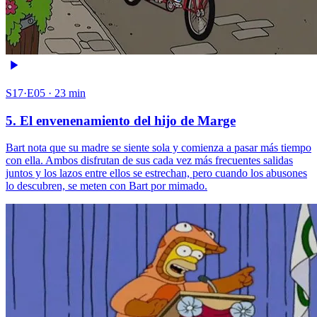
S17·E05 · 23 min
5. El envenenamiento del hijo de Marge
Bart nota que su madre se siente sola y comienza a pasar más tiempo
con ella. Ambos disfrutan de sus cada vez más frecuentes salidas
juntos y los lazos entre ellos se estrechan, pero cuando los abusones
lo descubren, se meten con Bart por mimado.