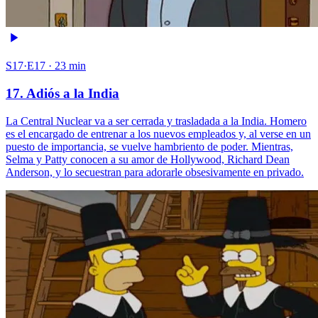
S17·E17 · 23 min
17. Adiós a la India
La Central Nuclear va a ser cerrada y trasladada a la India. Homero
es el encargado de entrenar a los nuevos empleados y, al verse en un
puesto de importancia, se vuelve hambriento de poder. Mientras,
Selma y Patty conocen a su amor de Hollywood, Richard Dean
Anderson, y lo secuestran para adorarle obsesivamente en privado.