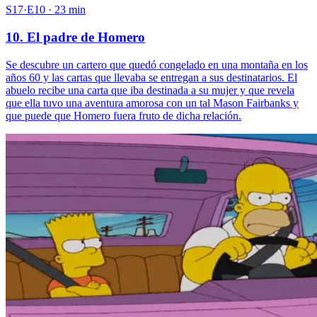
S17·E10 · 23 min
10. El padre de Homero
Se descubre un cartero que quedó congelado en una montaña en los
años 60 y las cartas que llevaba se entregan a sus destinatarios. El
abuelo recibe una carta que iba destinada a su mujer y que revela
que ella tuvo una aventura amorosa con un tal Mason Fairbanks y
que puede que Homero fuera fruto de dicha relación.