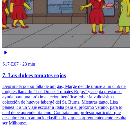
S17·E07 · 23 min
7. Los dulces tomates rojos
Deprimida por su falta de amigas, Marge decide unirse a un club de
mujeres llamado "Los Dulces Tomates Rojos" y acepta prestar su
ayuda para una próxima acción benéfica: robar la valiosísima
colección de huevos fabergé del Sr. Burns. Mientras tanto, Lisa
planea ir a un viaje escolar a Italia para el próximo verano, para lo
cual debe aprender italiano. Contrata a un profesor particular que
descubre en un anuncio clasificado y que sorprendentemente resulta
ser Milhouse.