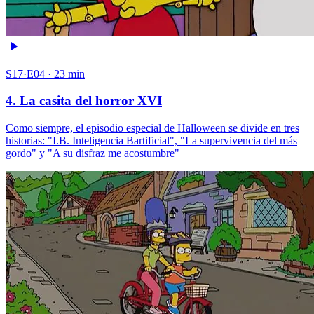
S17·E04 · 23 min
4. La casita del horror XVI
Como siempre, el episodio especial de Halloween se divide en tres
historias: "I.B. Inteligencia Bartificial", "La supervivencia del más
gordo" y "A su disfraz me acostumbre"