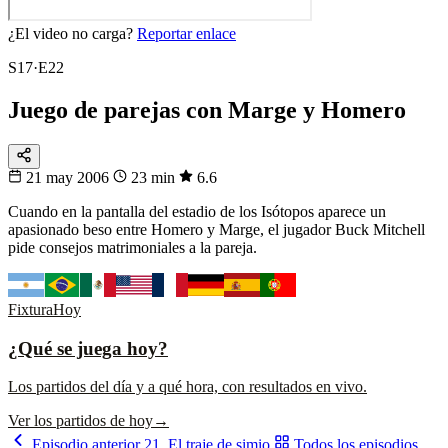
¿El video no carga?
Reportar enlace
S17·E22
Juego de parejas con Marge y Homero
21 may 2006
23 min
6.6
Cuando en la pantalla del estadio de los Isótopos aparece un
apasionado beso entre Homero y Marge, el jugador Buck Mitchell
pide consejos matrimoniales a la pareja.
Fixtura
Hoy
¿Qué se juega hoy?
Los partidos del día y a qué hora, con resultados en vivo.
Ver los partidos de hoy
→
Episodio anterior
21. El traje de simio
Todos los episodios