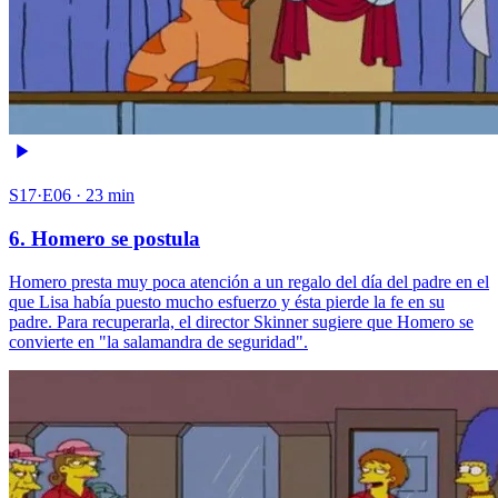
S17·E06 · 23 min
6. Homero se postula
Homero presta muy poca atención a un regalo del día del padre en el
que Lisa había puesto mucho esfuerzo y ésta pierde la fe en su
padre. Para recuperarla, el director Skinner sugiere que Homero se
convierte en "la salamandra de seguridad".