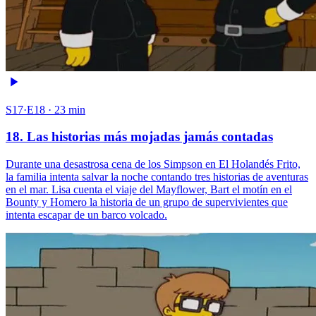
S17·E18 · 23 min
18. Las historias más mojadas jamás contadas
Durante una desastrosa cena de los Simpson en El Holandés Frito,
la familia intenta salvar la noche contando tres historias de aventuras
en el mar. Lisa cuenta el viaje del Mayflower, Bart el motín en el
Bounty y Homero la historia de un grupo de supervivientes que
intenta escapar de un barco volcado.