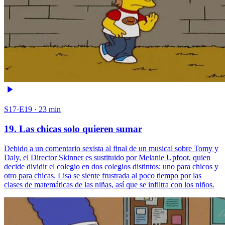
S17·E19 · 23 min
19. Las chicas solo quieren sumar
Debido a un comentario sexista al final de un musical sobre Tomy y
Daly, el Director Skinner es sustituido por Melanie Upfoot, quien
decide dividir el colegio en dos colegios distintos: uno para chicos y
otro para chicas. Lisa se siente frustrada al poco tiempo por las
clases de matemáticas de las niñas, así que se infiltra con los niños.