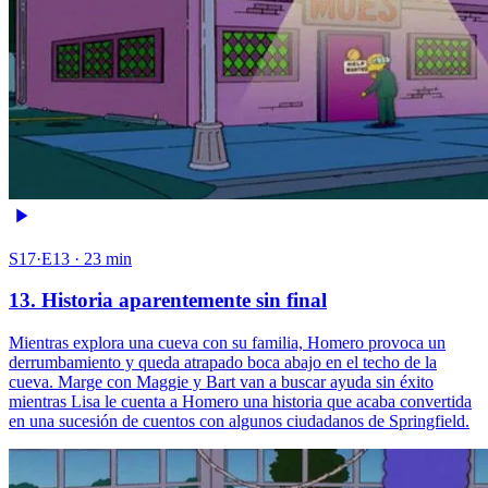
S17·E13 · 23 min
13. Historia aparentemente sin final
Mientras explora una cueva con su familia, Homero provoca un
derrumbamiento y queda atrapado boca abajo en el techo de la
cueva. Marge con Maggie y Bart van a buscar ayuda sin éxito
mientras Lisa le cuenta a Homero una historia que acaba convertida
en una sucesión de cuentos con algunos ciudadanos de Springfield.