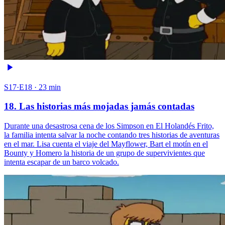
S17·E18 · 23 min
18. Las historias más mojadas jamás contadas
Durante una desastrosa cena de los Simpson en El Holandés Frito,
la familia intenta salvar la noche contando tres historias de aventuras
en el mar. Lisa cuenta el viaje del Mayflower, Bart el motín en el
Bounty y Homero la historia de un grupo de supervivientes que
intenta escapar de un barco volcado.