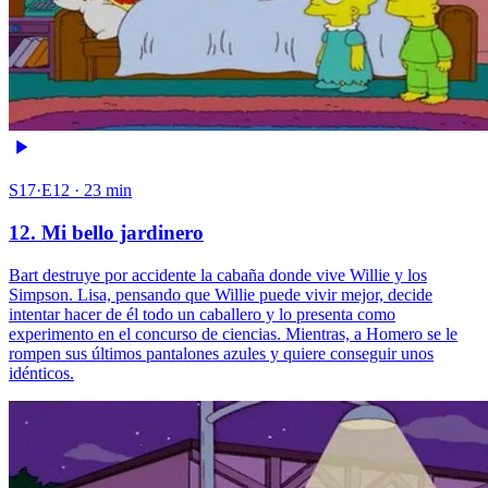
S17·E12 · 23 min
12. Mi bello jardinero
Bart destruye por accidente la cabaña donde vive Willie y los
Simpson. Lisa, pensando que Willie puede vivir mejor, decide
intentar hacer de él todo un caballero y lo presenta como
experimento en el concurso de ciencias. Mientras, a Homero se le
rompen sus últimos pantalones azules y quiere conseguir unos
idénticos.