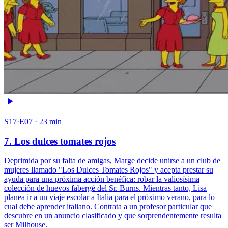
S17·E07 · 23 min
7. Los dulces tomates rojos
Deprimida por su falta de amigas, Marge decide unirse a un club de
mujeres llamado "Los Dulces Tomates Rojos" y acepta prestar su
ayuda para una próxima acción benéfica: robar la valiosísima
colección de huevos fabergé del Sr. Burns. Mientras tanto, Lisa
planea ir a un viaje escolar a Italia para el próximo verano, para lo
cual debe aprender italiano. Contrata a un profesor particular que
descubre en un anuncio clasificado y que sorprendentemente resulta
ser Milhouse.