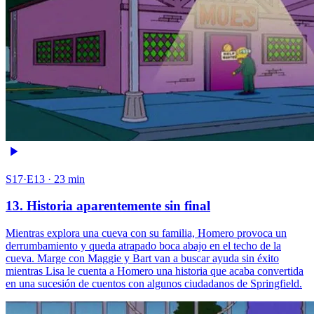
S17·E13 · 23 min
13. Historia aparentemente sin final
Mientras explora una cueva con su familia, Homero provoca un
derrumbamiento y queda atrapado boca abajo en el techo de la
cueva. Marge con Maggie y Bart van a buscar ayuda sin éxito
mientras Lisa le cuenta a Homero una historia que acaba convertida
en una sucesión de cuentos con algunos ciudadanos de Springfield.