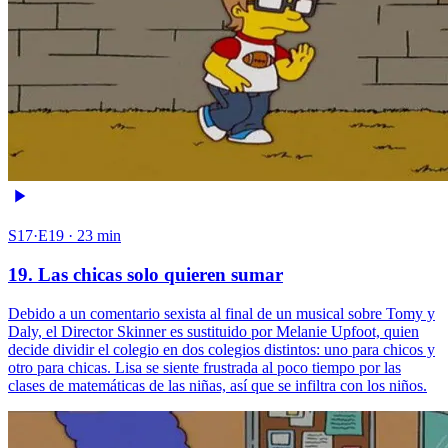
S17·E19 · 23 min
19. Las chicas solo quieren sumar
Debido a un comentario sexista al final de un musical sobre Tomy y
Daly, el Director Skinner es sustituido por Melanie Upfoot, quien
decide dividir el colegio en dos colegios distintos: uno para chicos y
otro para chicas. Lisa se siente frustrada al poco tiempo por las
clases de matemáticas de las niñas, así que se infiltra con los niños.