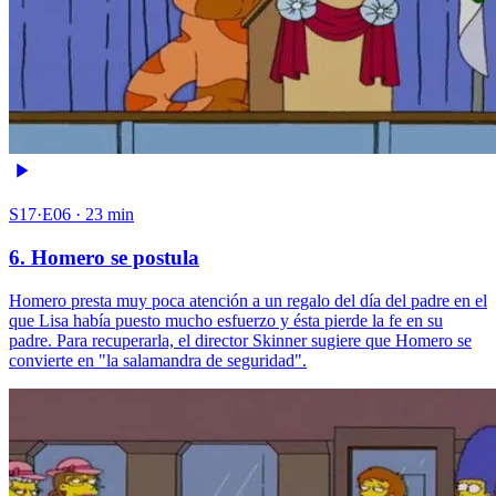
S17·E06 · 23 min
6. Homero se postula
Homero presta muy poca atención a un regalo del día del padre en el
que Lisa había puesto mucho esfuerzo y ésta pierde la fe en su
padre. Para recuperarla, el director Skinner sugiere que Homero se
convierte en "la salamandra de seguridad".