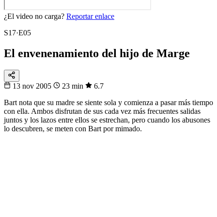
¿El video no carga?
Reportar enlace
S17·E05
El envenenamiento del hijo de Marge
13 nov 2005
23 min
6.7
Bart nota que su madre se siente sola y comienza a pasar más tiempo
con ella. Ambos disfrutan de sus cada vez más frecuentes salidas
juntos y los lazos entre ellos se estrechan, pero cuando los abusones
lo descubren, se meten con Bart por mimado.
104
partidos
16 sedes · 3 países
Fixtura
Calendario
104 partidos, no te pierdas ninguno
Del primer pitazo a la final, día por día.
Ver los partidos
→