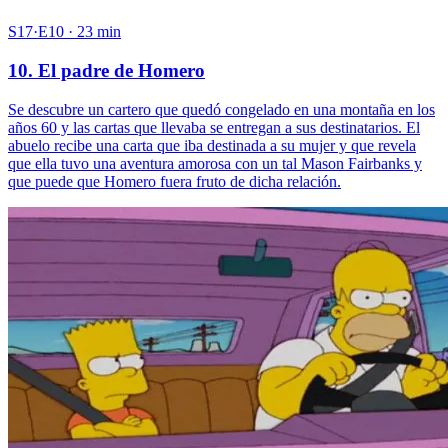
S17·E10 · 23 min
10. El padre de Homero
Se descubre un cartero que quedó congelado en una montaña en los
años 60 y las cartas que llevaba se entregan a sus destinatarios. El
abuelo recibe una carta que iba destinada a su mujer y que revela
que ella tuvo una aventura amorosa con un tal Mason Fairbanks y
que puede que Homero fuera fruto de dicha relación.