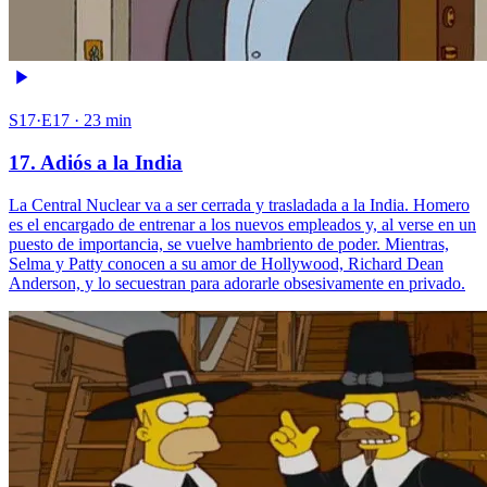
S17·E17 · 23 min
17. Adiós a la India
La Central Nuclear va a ser cerrada y trasladada a la India. Homero
es el encargado de entrenar a los nuevos empleados y, al verse en un
puesto de importancia, se vuelve hambriento de poder. Mientras,
Selma y Patty conocen a su amor de Hollywood, Richard Dean
Anderson, y lo secuestran para adorarle obsesivamente en privado.