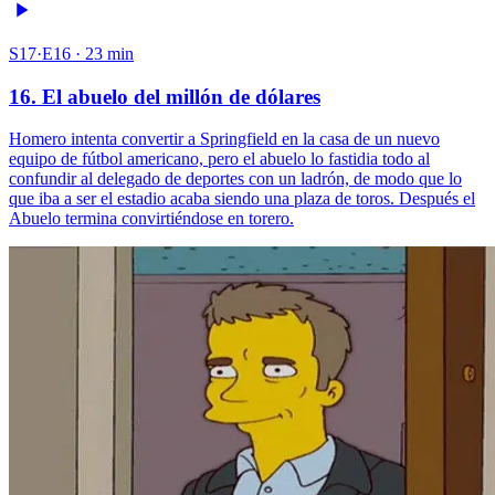
S17·E16 · 23 min
16. El abuelo del millón de dólares
Homero intenta convertir a Springfield en la casa de un nuevo
equipo de fútbol americano, pero el abuelo lo fastidia todo al
confundir al delegado de deportes con un ladrón, de modo que lo
que iba a ser el estadio acaba siendo una plaza de toros. Después el
Abuelo termina convirtiéndose en torero.