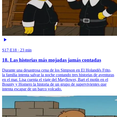
S17·E18 · 23 min
18. Las historias más mojadas jamás contadas
Durante una desastrosa cena de los Simpson en El Holandés Frito,
la familia intenta salvar la noche contando tres historias de aventuras
en el mar. Lisa cuenta el viaje del Mayflower, Bart el motín en el
Bounty y Homero la historia de un grupo de supervivientes que
intenta escapar de un barco volcado.