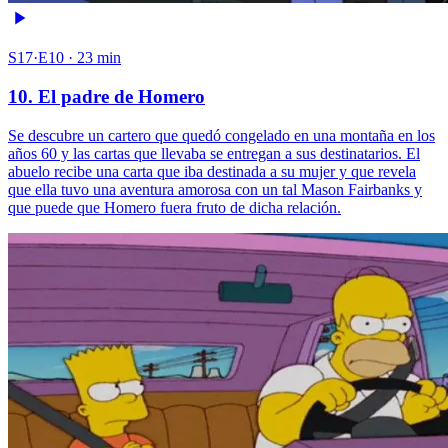
S17·E10 · 23 min
10. El padre de Homero
Se descubre un cartero que quedó congelado en una montaña en los
años 60 y las cartas que llevaba se entregan a sus destinatarios. El
abuelo recibe una carta que iba destinada a su mujer y que revela
que ella tuvo una aventura amorosa con un tal Mason Fairbanks y
que puede que Homero fuera fruto de dicha relación.