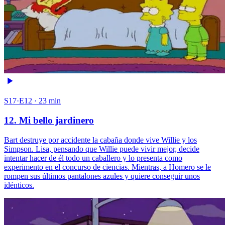
S17·E12 · 23 min
12. Mi bello jardinero
Bart destruye por accidente la cabaña donde vive Willie y los
Simpson. Lisa, pensando que Willie puede vivir mejor, decide
intentar hacer de él todo un caballero y lo presenta como
experimento en el concurso de ciencias. Mientras, a Homero se le
rompen sus últimos pantalones azules y quiere conseguir unos
idénticos.