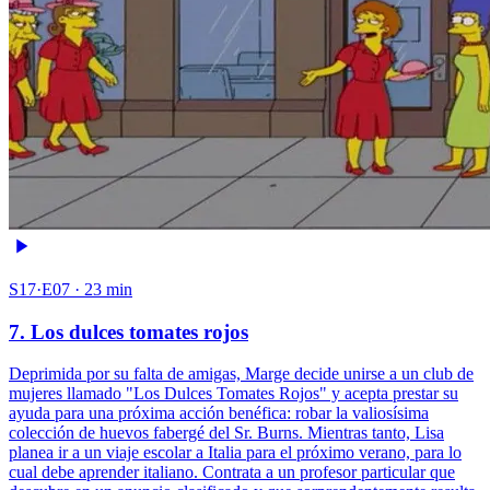
S17·E07 · 23 min
7. Los dulces tomates rojos
Deprimida por su falta de amigas, Marge decide unirse a un club de
mujeres llamado "Los Dulces Tomates Rojos" y acepta prestar su
ayuda para una próxima acción benéfica: robar la valiosísima
colección de huevos fabergé del Sr. Burns. Mientras tanto, Lisa
planea ir a un viaje escolar a Italia para el próximo verano, para lo
cual debe aprender italiano. Contrata a un profesor particular que