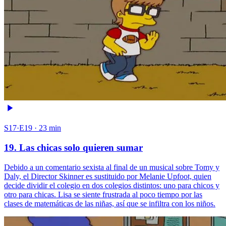
S17·E19 · 23 min
19. Las chicas solo quieren sumar
Debido a un comentario sexista al final de un musical sobre Tomy y
Daly, el Director Skinner es sustituido por Melanie Upfoot, quien
decide dividir el colegio en dos colegios distintos: uno para chicos y
otro para chicas. Lisa se siente frustrada al poco tiempo por las
clases de matemáticas de las niñas, así que se infiltra con los niños.