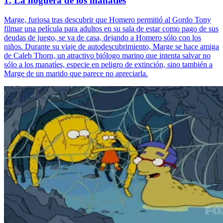
1. La hoguera de los manatíes
Marge, furiosa tras descubrir que Homero permitió al Gordo Tony
filmar una película para adultos en su sala de estar como pago de sus
deudas de juego, se va de casa, dejando a Homero sólo con los
niños. Durante su viaje de autodescubrimiento, Marge se hace amiga
de Caleb Thorn, un atractivo biólogo marino que intenta salvar no
sólo a los manatíes, especie en peligro de extinción, sino también a
Marge de un marido que parece no apreciarla.