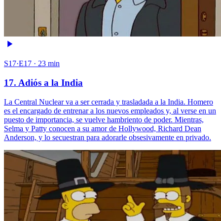
S17·E17 · 23 min
17. Adiós a la India
La Central Nuclear va a ser cerrada y trasladada a la India. Homero
es el encargado de entrenar a los nuevos empleados y, al verse en un
puesto de importancia, se vuelve hambriento de poder. Mientras,
Selma y Patty conocen a su amor de Hollywood, Richard Dean
Anderson, y lo secuestran para adorarle obsesivamente en privado.