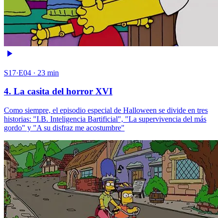
S17·E04 · 23 min
4. La casita del horror XVI
Como siempre, el episodio especial de Halloween se divide en tres
historias: "I.B. Inteligencia Bartificial", "La supervivencia del más
gordo" y "A su disfraz me acostumbre"