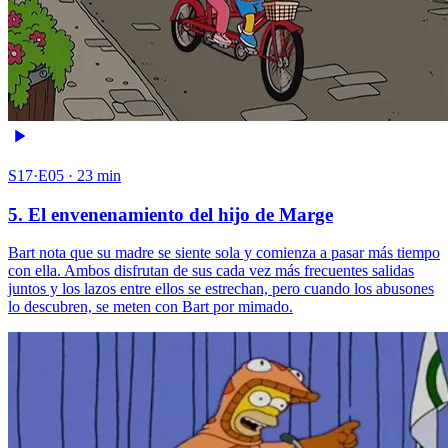
S17·E05 · 23 min
5. El envenenamiento del hijo de Marge
Bart nota que su madre se siente sola y comienza a pasar más tiempo
con ella. Ambos disfrutan de sus cada vez más frecuentes salidas
juntos y los lazos entre ellos se estrechan, pero cuando los abusones
lo descubren, se meten con Bart por mimado.