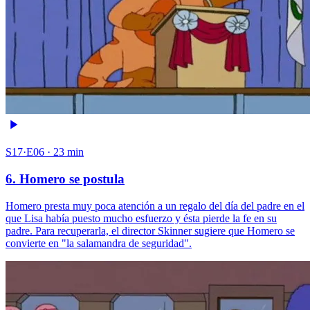
S17·E06 · 23 min
6. Homero se postula
Homero presta muy poca atención a un regalo del día del padre en el
que Lisa había puesto mucho esfuerzo y ésta pierde la fe en su
padre. Para recuperarla, el director Skinner sugiere que Homero se
convierte en "la salamandra de seguridad".