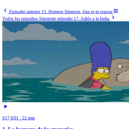
Ver los partidos
→
Episodio anterior
15. Homero Simpson, ésta es tu esposa
Todos los episodios
Siguiente episodio
17. Adiós a la India
S17·E01 · 22 min