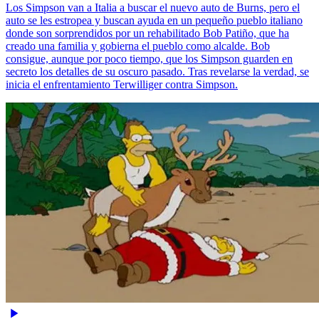
Los Simpson van a Italia a buscar el nuevo auto de Burns, pero el
auto se les estropea y buscan ayuda en un pequeño pueblo italiano
donde son sorprendidos por un rehabilitado Bob Patiño, que ha
creado una familia y gobierna el pueblo como alcalde. Bob
consigue, aunque por poco tiempo, que los Simpson guarden en
secreto los detalles de su oscuro pasado. Tras revelarse la verdad, se
inicia el enfrentamiento Terwilliger contra Simpson.