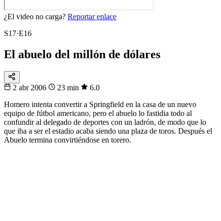
¿El video no carga?
Reportar enlace
S17·E16
El abuelo del millón de dólares
2 abr 2006
23 min
6.0
Homero intenta convertir a Springfield en la casa de un nuevo
equipo de fútbol americano, pero el abuelo lo fastidia todo al
confundir al delegado de deportes con un ladrón, de modo que lo
que iba a ser el estadio acaba siendo una plaza de toros. Después el
Abuelo termina convirtiéndose en torero.
104
partidos
16 sedes · 3 países
Fixtura
Calendario
104 partidos, no te pierdas ninguno
Del primer pitazo a la final, día por día.