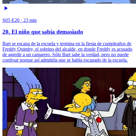
S05·E20 · 23 min
20. El niño que sabía demasiado
Bart se escapa de la escuela y termina en la fiesta de cumpleaños de
Freddy Quimby, el sobrino del alcalde, en donde Freddy es acusado
de agredir a un camarero. Sólo Bart sabe la verdad, pero no puede
confesar porque así admitiría que se había escapado de la escuela.