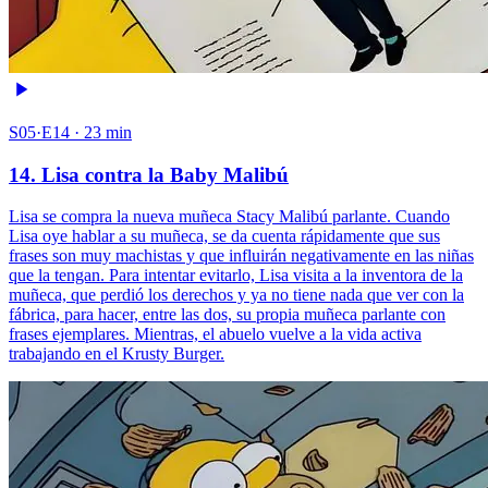
S05·E14 · 23 min
14. Lisa contra la Baby Malibú
Lisa se compra la nueva muñeca Stacy Malibú parlante. Cuando
Lisa oye hablar a su muñeca, se da cuenta rápidamente que sus
frases son muy machistas y que influirán negativamente en las niñas
que la tengan. Para intentar evitarlo, Lisa visita a la inventora de la
muñeca, que perdió los derechos y ya no tiene nada que ver con la
fábrica, para hacer, entre las dos, su propia muñeca parlante con
frases ejemplares. Mientras, el abuelo vuelve a la vida activa
trabajando en el Krusty Burger.