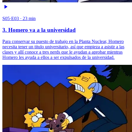
S05·E03 · 23 min
3. Homero va a la universidad
Para conservar su puesto de trabajo en la Planta Nuclear, Homero
necesita tener un titulo universitario, así que empieza a asistir a las
clases y allí conoce a tres nerds que le ayudan a aprobar mientras
Homero les ayuda a ellos a ser expulsados de la universidad.