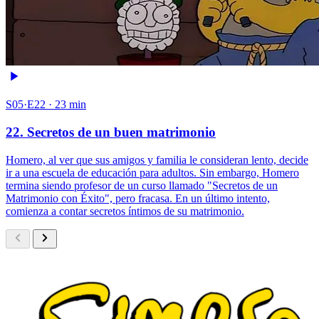
S05·E22 · 23 min
22. Secretos de un buen matrimonio
Homero, al ver que sus amigos y familia le consideran lento, decide
ir a una escuela de educación para adultos. Sin embargo, Homero
termina siendo profesor de un curso llamado "Secretos de un
Matrimonio con Éxito", pero fracasa. En un último intento,
comienza a contar secretos íntimos de su matrimonio.