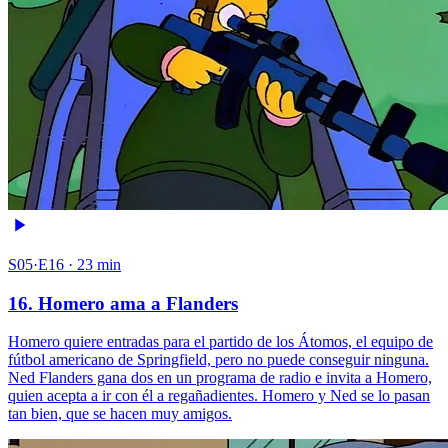
S05·E16 · 23 min
16. Homero ama a Flanders
Homero quiere entradas para el partido de los Átomos, el equipo de
fútbol americano de Springfield, pero no puede conseguir ninguna.
Ned Flanders gana dos en un programa de radio e invita a Homero,
quien acepta a ir con él a regañadientes. Homero y Ned se lo pasan
tan bien, que se hacen muy amigos.