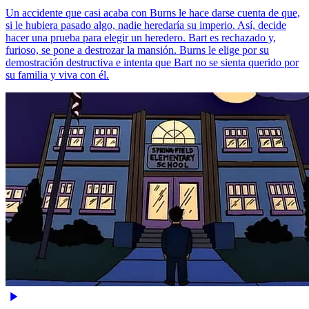
Un accidente que casi acaba con Burns le hace darse cuenta de que,
si le hubiera pasado algo, nadie heredaría su imperio. Así, decide
hacer una prueba para elegir un heredero. Bart es rechazado y,
furioso, se pone a destrozar la mansión. Burns le elige por su
demostración destructiva e intenta que Bart no se sienta querido por
su familia y viva con él.