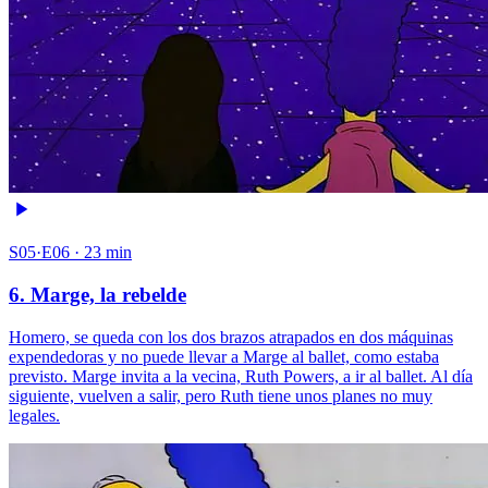
S05·E06 · 23 min
6. Marge, la rebelde
Homero, se queda con los dos brazos atrapados en dos máquinas
expendedoras y no puede llevar a Marge al ballet, como estaba
previsto. Marge invita a la vecina, Ruth Powers, a ir al ballet. Al día
siguiente, vuelven a salir, pero Ruth tiene unos planes no muy
legales.