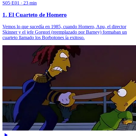
S05·E01 · 23 min
1. El Cuarteto de Homero
Vemos lo que sucedía en 1985, cuando Homero, Apu, el director
Skinner y el jefe Gorgori (reemplazado por Barney) formaban un
cuarteto llamado los Borbotones ía exitoso.