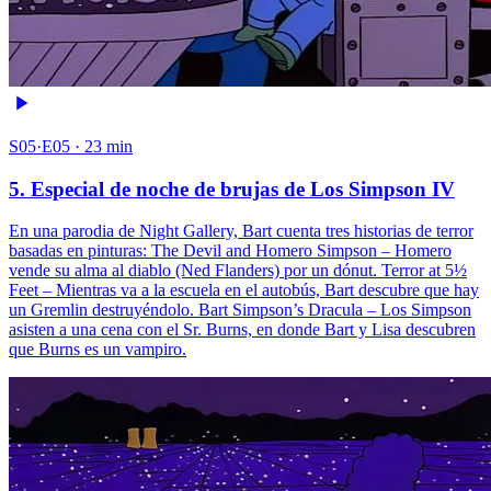
S05·E05 · 23 min
5. Especial de noche de brujas de Los Simpson IV
En una parodia de Night Gallery, Bart cuenta tres historias de terror
basadas en pinturas: The Devil and Homero Simpson – Homero
vende su alma al diablo (Ned Flanders) por un dónut. Terror at 5½
Feet – Mientras va a la escuela en el autobús, Bart descubre que hay
un Gremlin destruyéndolo. Bart Simpson’s Dracula – Los Simpson
asisten a una cena con el Sr. Burns, en donde Bart y Lisa descubren
que Burns es un vampiro.