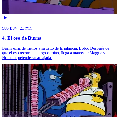
S05·E04 · 23 min
4. El oso de Burns
Burns echa de menos a su osito de la infancia, Bobo. Después de
que el oso recorra un largo camino, llega a manos de Maggie y
Homero pretende sacar tajada.