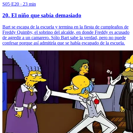
S05·E20 · 23 min
20. El niño que sabía demasiado
Bart se escapa de la escuela y termina en la fiesta de cumpleaños de
Freddy Quimby, el sobrino del alcalde, en donde Freddy es acusado
de agredir a un camarero. Sólo Bart sabe la verdad, pero no puede
confesar porque así admitiría que se había escapado de la escuela.