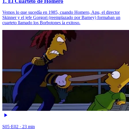
1. El Cuarteto de Homero
Vemos lo que sucedía en 1985, cuando Homero, Apu, el director
Skinner y el jefe Gorgori (reemplazado por Barney) formaban un
cuarteto llamado los Borbotones ía exitoso.
S05·E02 · 23 min