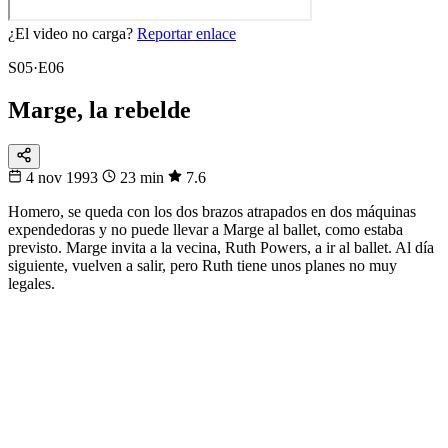
¿El video no carga?
Reportar enlace
S05·E06
Marge, la rebelde
4 nov 1993
23 min
7.6
Homero, se queda con los dos brazos atrapados en dos máquinas
expendedoras y no puede llevar a Marge al ballet, como estaba
previsto. Marge invita a la vecina, Ruth Powers, a ir al ballet. Al día
siguiente, vuelven a salir, pero Ruth tiene unos planes no muy
legales.
32
▸
16
▸
8
▸
4
▸
1
Fixtura
Eliminatorias
De 48 a 1
Sigue la llave del Mundial hasta la gran final.
Sigue la llave
→