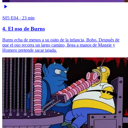
S05·E04 · 23 min
4. El oso de Burns
Burns echa de menos a su osito de la infancia, Bobo. Después de
que el oso recorra un largo camino, llega a manos de Maggie y
Homero pretende sacar tajada.