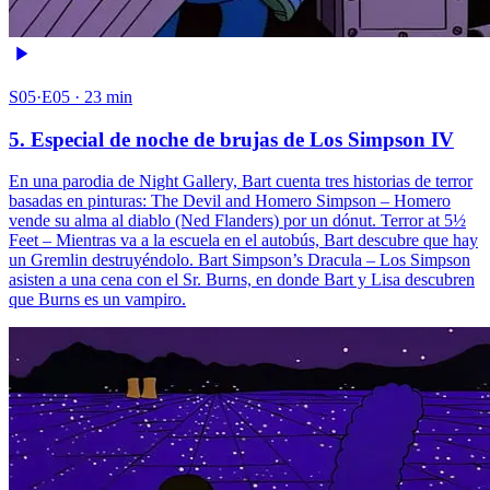
S05·E05 · 23 min
5. Especial de noche de brujas de Los Simpson IV
En una parodia de Night Gallery, Bart cuenta tres historias de terror
basadas en pinturas: The Devil and Homero Simpson – Homero
vende su alma al diablo (Ned Flanders) por un dónut. Terror at 5½
Feet – Mientras va a la escuela en el autobús, Bart descubre que hay
un Gremlin destruyéndolo. Bart Simpson’s Dracula – Los Simpson
asisten a una cena con el Sr. Burns, en donde Bart y Lisa descubren
que Burns es un vampiro.