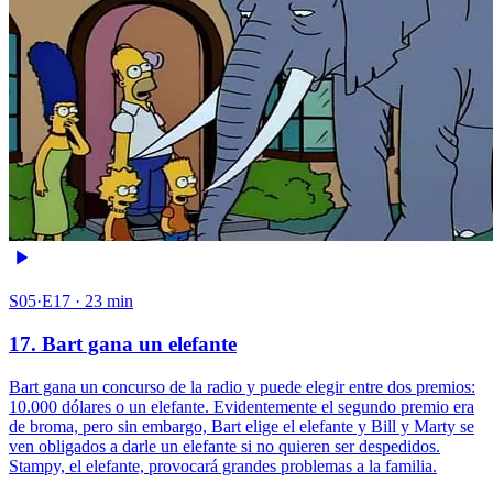
S05·E17 · 23 min
17. Bart gana un elefante
Bart gana un concurso de la radio y puede elegir entre dos premios:
10.000 dólares o un elefante. Evidentemente el segundo premio era
de broma, pero sin embargo, Bart elige el elefante y Bill y Marty se
ven obligados a darle un elefante si no quieren ser despedidos.
Stampy, el elefante, provocará grandes problemas a la familia.