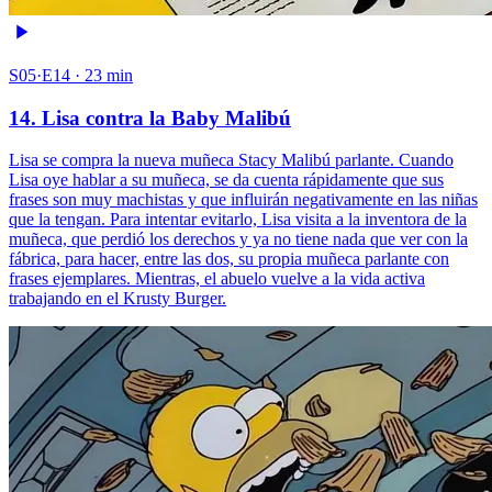
S05·E14 · 23 min
14. Lisa contra la Baby Malibú
Lisa se compra la nueva muñeca Stacy Malibú parlante. Cuando
Lisa oye hablar a su muñeca, se da cuenta rápidamente que sus
frases son muy machistas y que influirán negativamente en las niñas
que la tengan. Para intentar evitarlo, Lisa visita a la inventora de la
muñeca, que perdió los derechos y ya no tiene nada que ver con la
fábrica, para hacer, entre las dos, su propia muñeca parlante con
frases ejemplares. Mientras, el abuelo vuelve a la vida activa
trabajando en el Krusty Burger.