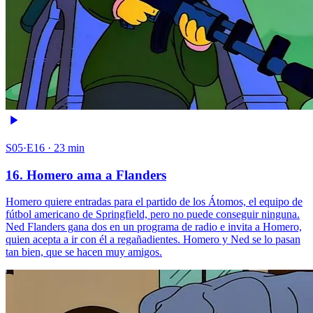
S05·E16 · 23 min
16. Homero ama a Flanders
Homero quiere entradas para el partido de los Átomos, el equipo de
fútbol americano de Springfield, pero no puede conseguir ninguna.
Ned Flanders gana dos en un programa de radio e invita a Homero,
quien acepta a ir con él a regañadientes. Homero y Ned se lo pasan
tan bien, que se hacen muy amigos.