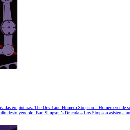
r basadas en pinturas: The Devil and Homero Simpson – Homero vende su
emlin destruyéndolo. Bart Simpson’s Dracula – Los Simpson asisten a un