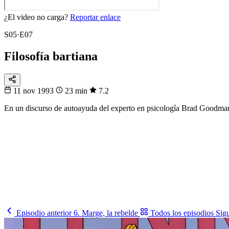
¿El video no carga?
Reportar enlace
S05·E07
Filosofía bartiana
11 nov 1993
23 min
7.2
En un discurso de autoayuda del experto en psicología Brad Goodman
104
partidos
16 sedes · 3 países
Fixtura
Calendario
104 partidos, no te pierdas ninguno
Del primer pitazo a la final, día por día.
Ver los partidos
→
Episodio anterior
6. Marge, la rebelde
Todos los episodios
Sig