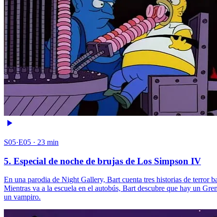
S05·E05 · 23 min
5. Especial de noche de brujas de Los Simpson IV
En una parodia de Night Gallery, Bart cuenta tres historias de terro
Mientras va a la escuela en el autobús, Bart descubre que hay un Gr
un vampiro.