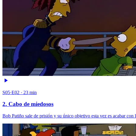
S05·E02 · 23 min
2. Cabo de miedosos
Bob Patiño sale de prisión y su único objetivo esta vez es acabar con 