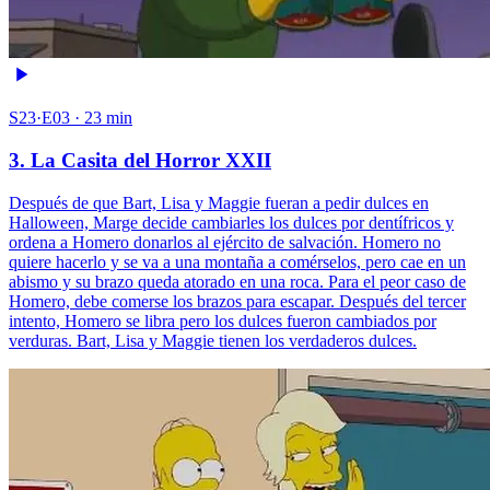
S23·E03 · 23 min
3. La Casita del Horror XXII
Después de que Bart, Lisa y Maggie fueran a pedir dulces en
Halloween, Marge decide cambiarles los dulces por dentífricos y
ordena a Homero donarlos al ejército de salvación. Homero no
quiere hacerlo y se va a una montaña a comérselos, pero cae en un
abismo y su brazo queda atorado en una roca. Para el peor caso de
Homero, debe comerse los brazos para escapar. Después del tercer
intento, Homero se libra pero los dulces fueron cambiados por
verduras. Bart, Lisa y Maggie tienen los verdaderos dulces.