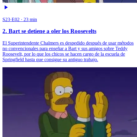
S23·E02 · 23 min
2. Bart se detiene a oler los Roosevelts
El Superintendente Chalmers es despedido después de usar métodos
no convencionales para enseñar a Bart y sus amigos sobre Teddy
Roosevelt, por lo que los chicos se hacen cargo de la escuela de
Springfield hasta que consigue su antiguo trabajo.