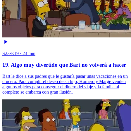
S23·E19 · 23 min
19. Algo muy divertido que Bart no volverá a hacer
Bart le dice a sus padres que le gustaría pasar unas vacaciones en un
crucero. Para cumplir el deseo de su hijo, Homero y Marge venden
algunos objetos para conseguir el dinero del viaje y la familia al
completo se embarca con gran ilusión.