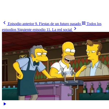
Busca tu país y síguelo
Cómo le va, cuándo juega y contra quién, en un solo lugar.
Busca tu selección
→
Episodio anterior
9. Fiestas de un futuro pasado
Todos los
episodios
Siguiente episodio
11. La red social