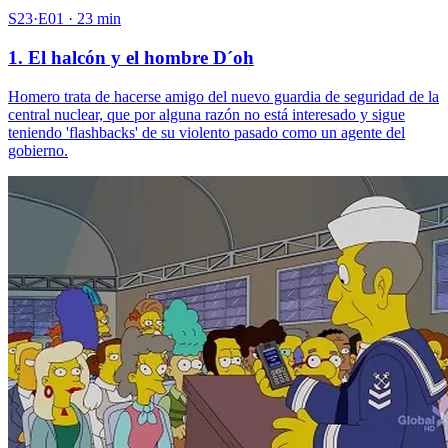
S23·E01 · 23 min
1. El halcón y el hombre D´oh
Homero trata de hacerse amigo del nuevo guardia de seguridad de la
central nuclear, que por alguna razón no está interesado y sigue
teniendo 'flashbacks' de su violento pasado como un agente del
gobierno.