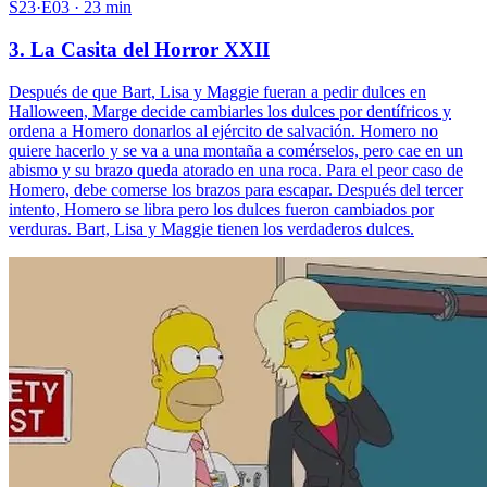
S23·E03 · 23 min
3. La Casita del Horror XXII
Después de que Bart, Lisa y Maggie fueran a pedir dulces en
Halloween, Marge decide cambiarles los dulces por dentífricos y
ordena a Homero donarlos al ejército de salvación. Homero no
quiere hacerlo y se va a una montaña a comérselos, pero cae en un
abismo y su brazo queda atorado en una roca. Para el peor caso de
Homero, debe comerse los brazos para escapar. Después del tercer
intento, Homero se libra pero los dulces fueron cambiados por
verduras. Bart, Lisa y Maggie tienen los verdaderos dulces.