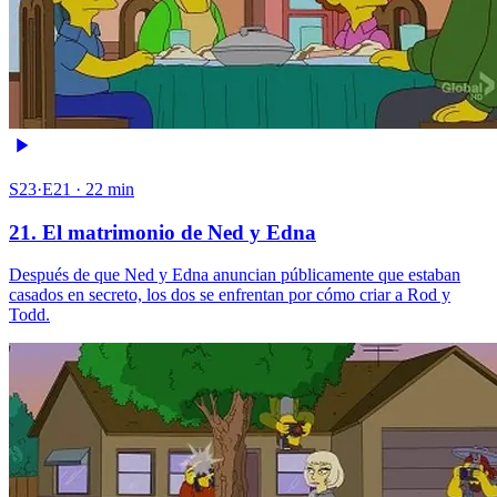
S23·E21 · 22 min
21. El matrimonio de Ned y Edna
Después de que Ned y Edna anuncian públicamente que estaban
casados en secreto, los dos se enfrentan por cómo criar a Rod y
Todd.