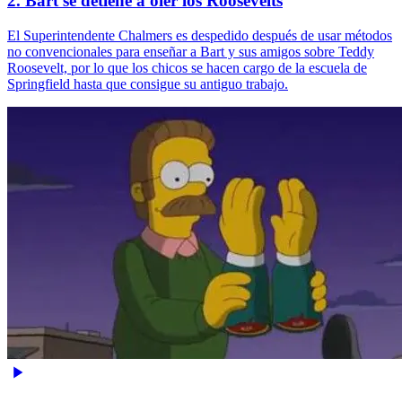
2. Bart se detiene a oler los Roosevelts
El Superintendente Chalmers es despedido después de usar métodos
no convencionales para enseñar a Bart y sus amigos sobre Teddy
Roosevelt, por lo que los chicos se hacen cargo de la escuela de
Springfield hasta que consigue su antiguo trabajo.