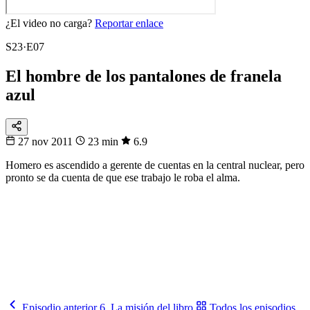
¿El video no carga?
Reportar enlace
S23·E07
El hombre de los pantalones de franela
azul
27 nov 2011
23 min
6.9
Homero es ascendido a gerente de cuentas en la central nuclear, pero
pronto se da cuenta de que ese trabajo le roba el alma.
32
▸
16
▸
8
▸
4
▸
1
Fixtura
Eliminatorias
De 48 a 1
Sigue la llave del Mundial hasta la gran final.
Sigue la llave
→
Episodio anterior
6. La misión del libro
Todos los episodios