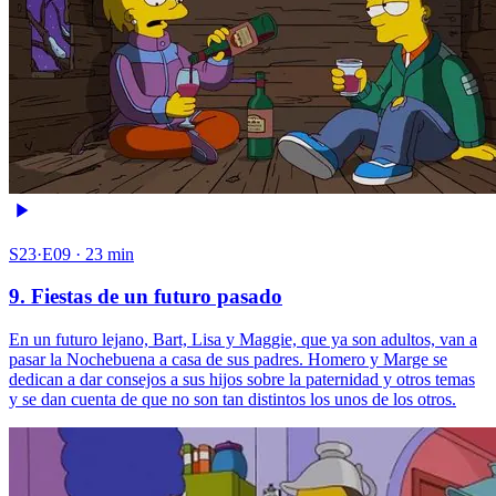
S23·E09 · 23 min
9. Fiestas de un futuro pasado
En un futuro lejano, Bart, Lisa y Maggie, que ya son adultos, van a
pasar la Nochebuena a casa de sus padres. Homero y Marge se
dedican a dar consejos a sus hijos sobre la paternidad y otros temas
y se dan cuenta de que no son tan distintos los unos de los otros.