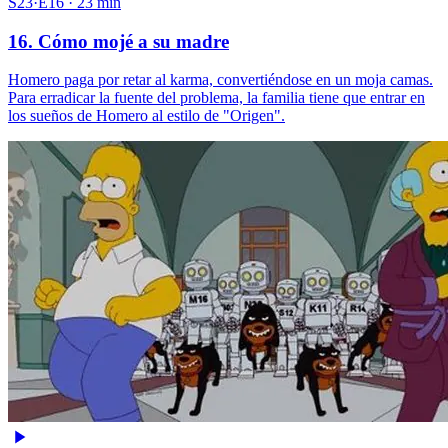
S23·E16 · 23 min
16. Cómo mojé a su madre
Homero paga por retar al karma, convertiéndose en un moja camas.
Para erradicar la fuente del problema, la familia tiene que entrar en
los sueños de Homero al estilo de "Origen".