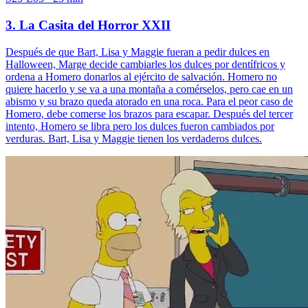
3. La Casita del Horror XXII
Después de que Bart, Lisa y Maggie fueran a pedir dulces en
Halloween, Marge decide cambiarles los dulces por dentífricos y
ordena a Homero donarlos al ejército de salvación. Homero no
quiere hacerlo y se va a una montaña a comérselos, pero cae en un
abismo y su brazo queda atorado en una roca. Para el peor caso de
Homero, debe comerse los brazos para escapar. Después del tercer
intento, Homero se libra pero los dulces fueron cambiados por
verduras. Bart, Lisa y Maggie tienen los verdaderos dulces.