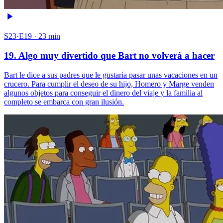
S23·E19 · 23 min
19. Algo muy divertido que Bart no volverá a hacer
Bart le dice a sus padres que le gustaría pasar unas vacaciones en un
crucero. Para cumplir el deseo de su hijo, Homero y Marge venden
algunos objetos para conseguir el dinero del viaje y la familia al
completo se embarca con gran ilusión.