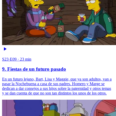
S23·E09 · 23 min
9. Fiestas de un futuro pasado
En un futuro lejano, Bart, Lisa y Maggie, que ya son adultos, van a
pasar la Nochebuena a casa de sus padres. Homero y Marge se
dedican a dar consejos a sus hijos sobre la paternidad y otros temas
y se dan cuenta de que no son tan distintos los unos de los otros.