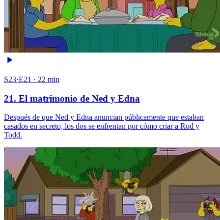
S23·E21 · 22 min
21. El matrimonio de Ned y Edna
Después de que Ned y Edna anuncian públicamente que estaban
casados en secreto, los dos se enfrentan por cómo criar a Rod y
Todd.