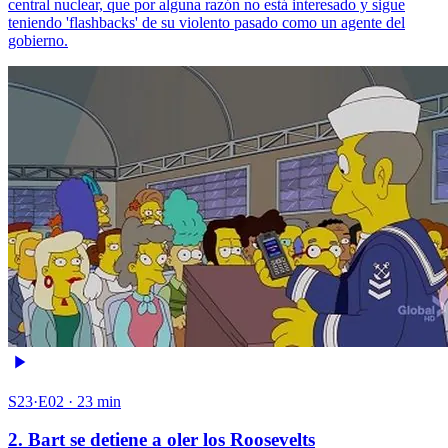
central nuclear, que por alguna razón no está interesado y sigue
teniendo 'flashbacks' de su violento pasado como un agente del
gobierno.
S23·E02 · 23 min
2. Bart se detiene a oler los Roosevelts