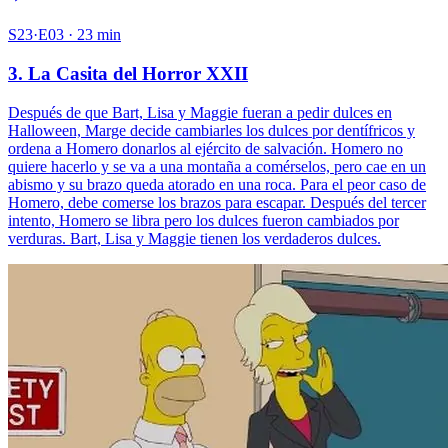
S23·E03 · 23 min
3. La Casita del Horror XXII
Después de que Bart, Lisa y Maggie fueran a pedir dulces en
Halloween, Marge decide cambiarles los dulces por dentífricos y
ordena a Homero donarlos al ejército de salvación. Homero no
quiere hacerlo y se va a una montaña a comérselos, pero cae en un
abismo y su brazo queda atorado en una roca. Para el peor caso de
Homero, debe comerse los brazos para escapar. Después del tercer
intento, Homero se libra pero los dulces fueron cambiados por
verduras. Bart, Lisa y Maggie tienen los verdaderos dulces.