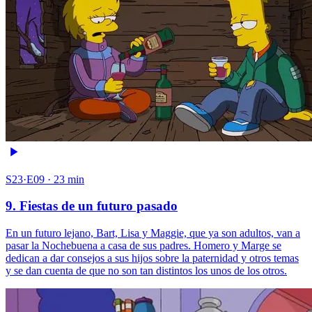
S23·E09 · 23 min
9. Fiestas de un futuro pasado
En un futuro lejano, Bart, Lisa y Maggie, que ya son adultos, van a
pasar la Nochebuena a casa de sus padres. Homero y Marge se
dedican a dar consejos a sus hijos sobre la paternidad y otros temas
y se dan cuenta de que no son tan distintos los unos de los otros.