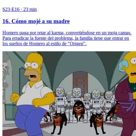
S23·E16 · 23 min
16. Cómo mojé a su madre
Homero paga por retar al karma, convertiéndose en un moja camas.
Para erradicar la fuente del problema, la familia tiene que entrar en
los sueños de Homero al estilo de "Origen".