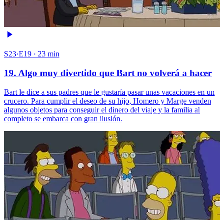
S23·E19 · 23 min
19. Algo muy divertido que Bart no volverá a hacer
Bart le dice a sus padres que le gustaría pasar unas vacaciones en un
crucero. Para cumplir el deseo de su hijo, Homero y Marge venden
algunos objetos para conseguir el dinero del viaje y la familia al
completo se embarca con gran ilusión.