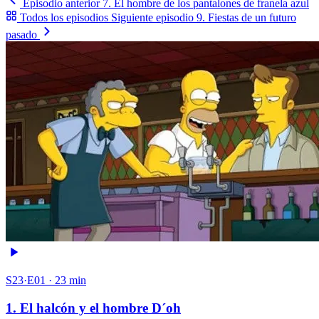
Episodio anterior
7. El hombre de los pantalones de franela azul
Todos los episodios
Siguiente episodio
9. Fiestas de un futuro
pasado
S23·E01 · 23 min
1. El halcón y el hombre D´oh