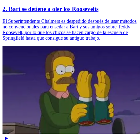
2. Bart se detiene a oler los Roosevelts
El Superintendente Chalmers es despedido después de usar métodos
no convencionales para enseñar a Bart y sus amigos sobre Teddy
Roosevelt, por lo que los chicos se hacen cargo de la escuela de
Springfield hasta que consigue su antiguo trabajo.