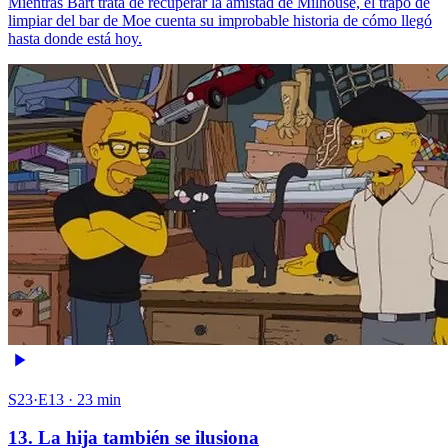
Mientras Bart trata de recuperar la amistad de Milhouse, el trapo de
limpiar del bar de Moe cuenta su improbable historia de cómo llegó
hasta donde está hoy.
S23·E13 · 23 min
13. La hija también se ilusiona