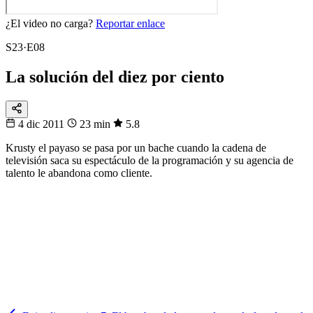
¿El video no carga?
Reportar enlace
S23·E08
La solución del diez por ciento
4 dic 2011
23 min
5.8
Krusty el payaso se pasa por un bache cuando la cadena de
televisión saca su espectáculo de la programación y su agencia de
talento le abandona como cliente.
104
partidos
16 sedes · 3 países
Fixtura
Calendario
104 partidos, no te pierdas ninguno
Del primer pitazo a la final, día por día.
Ver los partidos
→