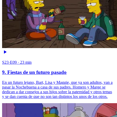
S23·E09 · 23 min
9. Fiestas de un futuro pasado
En un futuro lejano, Bart, Lisa y Maggie, que ya son adultos, van a
pasar la Nochebuena a casa de sus padres. Homero y Marge se
dedican a dar consejos a sus hijos sobre la paternidad y otros temas
y se dan cuenta de que no son tan distintos los unos de los otros.