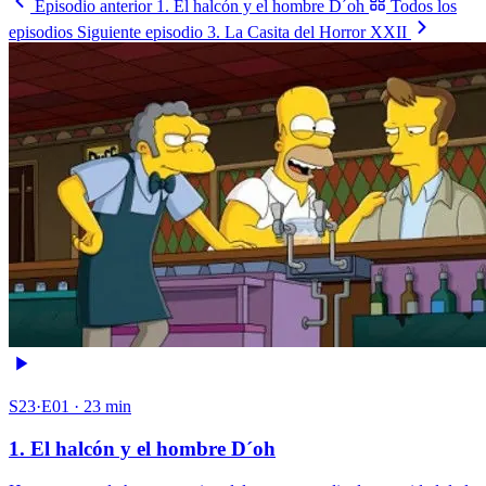
Episodio anterior
1. El halcón y el hombre D´oh
Todos los
episodios
Siguiente episodio
3. La Casita del Horror XXII
S23·E01 · 23 min
1. El halcón y el hombre D´oh