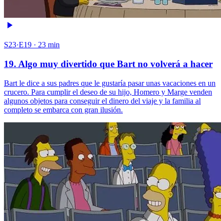
S23·E19 · 23 min
19. Algo muy divertido que Bart no volverá a hacer
Bart le dice a sus padres que le gustaría pasar unas vacaciones en un
crucero. Para cumplir el deseo de su hijo, Homero y Marge venden
algunos objetos para conseguir el dinero del viaje y la familia al
completo se embarca con gran ilusión.