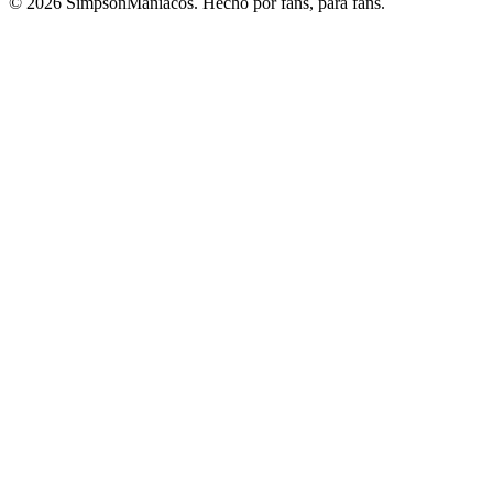
© 2026 SimpsonManiacos. Hecho por fans, para fans.