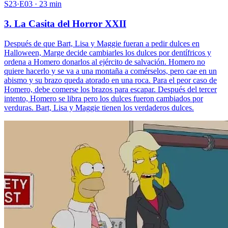
S23·E03 · 23 min
3. La Casita del Horror XXII
Después de que Bart, Lisa y Maggie fueran a pedir dulces en
Halloween, Marge decide cambiarles los dulces por dentífricos y
ordena a Homero donarlos al ejército de salvación. Homero no
quiere hacerlo y se va a una montaña a comérselos, pero cae en un
abismo y su brazo queda atorado en una roca. Para el peor caso de
Homero, debe comerse los brazos para escapar. Después del tercer
intento, Homero se libra pero los dulces fueron cambiados por
verduras. Bart, Lisa y Maggie tienen los verdaderos dulces.