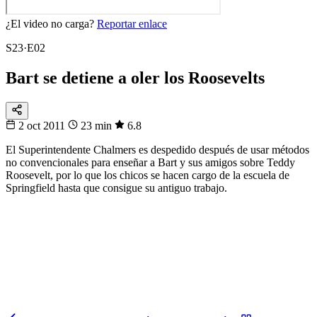
¿El video no carga?
Reportar enlace
S23·E02
Bart se detiene a oler los Roosevelts
2 oct 2011
23 min
6.8
El Superintendente Chalmers es despedido después de usar métodos
no convencionales para enseñar a Bart y sus amigos sobre Teddy
Roosevelt, por lo que los chicos se hacen cargo de la escuela de
Springfield hasta que consigue su antiguo trabajo.
32
▸
16
▸
8
▸
4
▸
1
Fixtura
Eliminatorias
De 48 a 1
Sigue la llave del Mundial hasta la gran final.
Sigue la llave
→