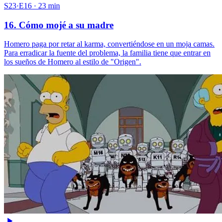
S23·E16 · 23 min
16. Cómo mojé a su madre
Homero paga por retar al karma, convertiéndose en un moja camas.
Para erradicar la fuente del problema, la familia tiene que entrar en
los sueños de Homero al estilo de "Origen".