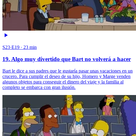
S23·E19 · 23 min
19. Algo muy divertido que Bart no volverá a hacer
Bart le dice a sus padres que le gustaría pasar unas vacaciones en un
crucero. Para cumplir el deseo de su hijo, Homero y Marge venden
algunos objetos para conseguir el dinero del viaje y la familia al
completo se embarca con gran ilusión.