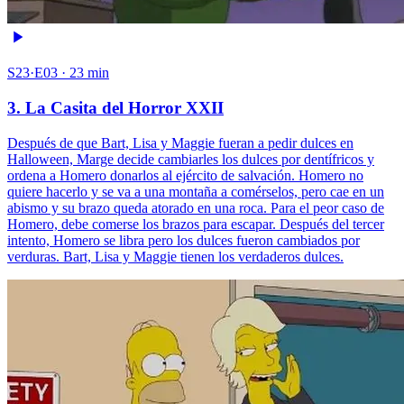
S23·E03 · 23 min
3. La Casita del Horror XXII
Después de que Bart, Lisa y Maggie fueran a pedir dulces en
Halloween, Marge decide cambiarles los dulces por dentífricos y
ordena a Homero donarlos al ejército de salvación. Homero no
quiere hacerlo y se va a una montaña a comérselos, pero cae en un
abismo y su brazo queda atorado en una roca. Para el peor caso de
Homero, debe comerse los brazos para escapar. Después del tercer
intento, Homero se libra pero los dulces fueron cambiados por
verduras. Bart, Lisa y Maggie tienen los verdaderos dulces.