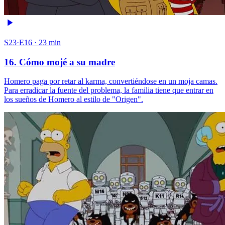
S23·E16 · 23 min
16. Cómo mojé a su madre
Homero paga por retar al karma, convertiéndose en un moja camas.
Para erradicar la fuente del problema, la familia tiene que entrar en
los sueños de Homero al estilo de "Origen".