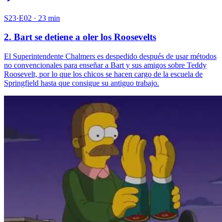
S23·E02 · 23 min
2. Bart se detiene a oler los Roosevelts
El Superintendente Chalmers es despedido después de usar métodos
no convencionales para enseñar a Bart y sus amigos sobre Teddy
Roosevelt, por lo que los chicos se hacen cargo de la escuela de
Springfield hasta que consigue su antiguo trabajo.