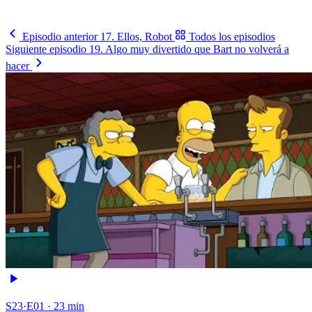
Busca tu selección
→
Episodio anterior
17. Ellos, Robot
Todos los episodios
Siguiente episodio
19. Algo muy divertido que Bart no volverá a
hacer
S23·E01 · 23 min