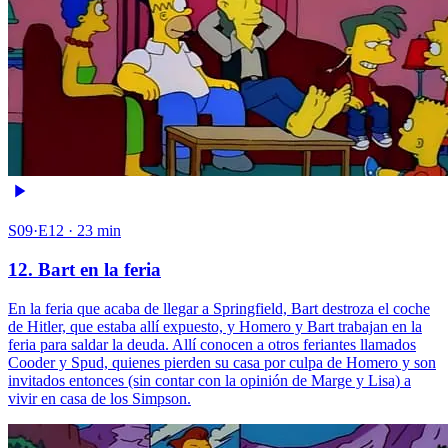
S09·E12 · 23 min
12. Bart en la feria
En la feria que acaba de llegar a Springfield, Bart destroza el coche
de Hitler, que estaba allí expuesto, y Homero y Bart trabajan en la
feria para saldar la deuda. Allí conocen a otros feriantes llamados
Cooder y Spud, quienes pierden su casa por culpa de Homero y son
invitados entonces (sin contar con la opinión de Marge y Lisa) a
vivir en casa de los Simpson.