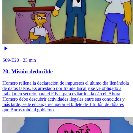
S09·E20 · 23 min
20. Misión deducible
Homero rellena la declaración de impuestos el último día llenándola
de datos falsos. Es arrestado por fraude fiscal y se ve obligado a
trabajar en secreto para el F.B.I. para evitar ir a la cárcel. Ahora
Homero debe descubrir actividades ilegales entre sus conocidos y
más tarde, se le encarga recuperar el billete de 1 trillón de dólares
que Burns robó al gobierno.