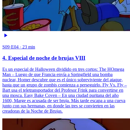
S09·E04 · 23 min
4. Especial de noche de brujas VIII
Es un especial de Halloween dividido en tres cortos: The HOmega
Man – Luego de que Francia envía a Springfield una bomba
nuclear, Homer descubre que es el único sobreviviente del ataque,
hasta que un grupo de zombis comienza a perseguirlo. Fly Vs. Fly –
Bart usa el teletransportador del Profesor Frink para convertirse en
una mosca. Easy Bake Coven – En una ciudad puritana del año
1600, Marge es acusada de ser bruja. Más tarde escapa a una cueva
junto con sus hermanas, en donde las tres se convierten en las
creadoras de la Noche de Brujas.