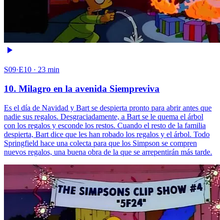
S09·E10 · 23 min
10. Milagro en la avenida Siempreviva
Es el día de Navidad y Bart se despierta pronto para abrir antes que
nadie sus regalos. Desgraciadamente, a Bart se le quema el árbol
con los regalos y esconde los restos. Cuando el resto de la familia
despierta, Bart dice que les han robado los regalos y el árbol. Todo
Springfield hace una colecta para que los Simpson se compren
nuevos regalos, una buena obra de la que se arrepentirán más tarde.