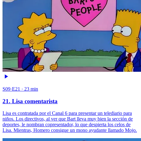
S09·E21 · 23 min
21. Lisa comentarista
Lisa es contratada por el Canal 6 para presentar un telediario para
niños. Los directivos, al ver que Bart lleva muy bien la sección de
deportes, le nombran copresentador, lo que despierta los celos de
Lisa. Mientras, Homero consigue un mono ayudante llamado Mojo.