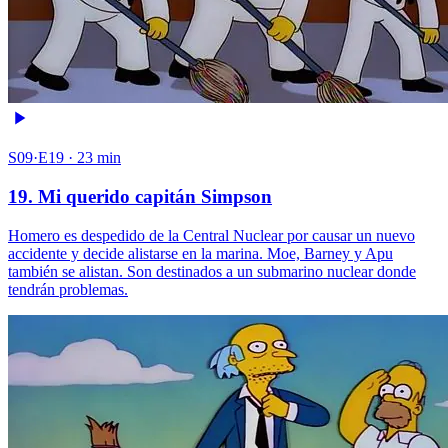
S09·E19 · 23 min
19. Mi querido capitán Simpson
Homero es despedido de la Central Nuclear por causar un nuevo
accidente y decide alistarse en la marina. Moe, Barney y Apu
también se alistan. Son destinados a un submarino nuclear donde
tendrán problemas.