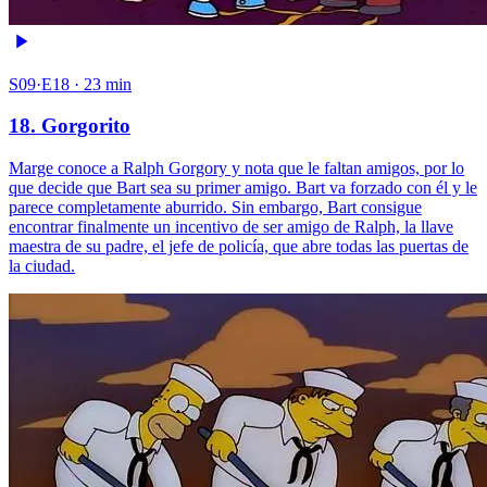
S09·E18 · 23 min
18. Gorgorito
Marge conoce a Ralph Gorgory y nota que le faltan amigos, por lo
que decide que Bart sea su primer amigo. Bart va forzado con él y le
parece completamente aburrido. Sin embargo, Bart consigue
encontrar finalmente un incentivo de ser amigo de Ralph, la llave
maestra de su padre, el jefe de policía, que abre todas las puertas de
la ciudad.