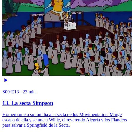
S09·E13 · 23 min
13. La secta Simpson
Homero une a su familia a la secta de los Movimentarios. Marge
escapa de ella y se une a Willie, el reverendo Alegría y los Flanders
para salvar a Springfield de la Secta.