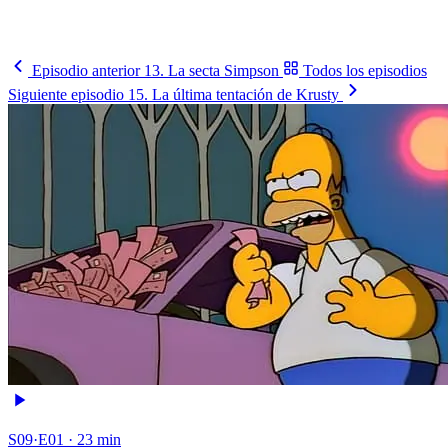
Cómo le va, cuándo juega y contra quién, en un solo lugar.
Busca tu selección
→
Episodio anterior
13. La secta Simpson
Todos los episodios
Siguiente episodio
15. La última tentación de Krusty
S09·E01 · 23 min