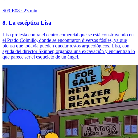
S09·E08 · 23 min
8. La escéptica Lisa
Lisa protesta contra el centro comercial que se está construyendo en
el Prado Colmillo, donde se encontraron diversos fósiles, ya que
piensa que todavía pueden quedar restos arqueológicos. Lisa, con
ayuda del director Skinner, organiza una excavación y encuentran lo
que parece ser el esqueleto de un ángel.