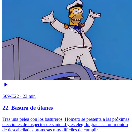
S09·E22 · 23 min
22. Basura de titanes
Tras una pelea con los basureros, Homero se presenta a las próximas
elecciones de inspector de sanidad y es elegido gracias a un montón
de descabelladas promesas muy difíciles de cumplir.