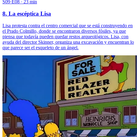
S09·E08 · 23 min
8. La escéptica Lisa
Lisa protesta contra el centro comercial que se está construyendo en
el Prado Colmillo, donde se encontraron diversos fósiles, ya que
piensa que todavía pueden quedar restos arqueológicos. Lisa, con
ayuda del director Skinner, organiza una excavación y encuentran lo
que parece ser el esqueleto de un ángel.