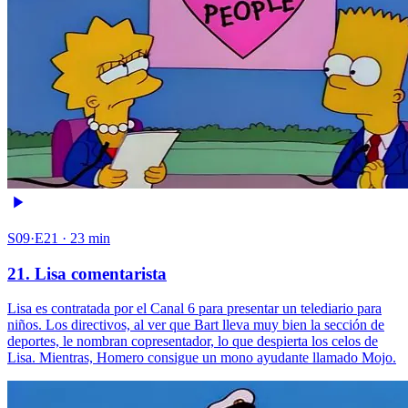
S09·E21 · 23 min
21. Lisa comentarista
Lisa es contratada por el Canal 6 para presentar un telediario para
niños. Los directivos, al ver que Bart lleva muy bien la sección de
deportes, le nombran copresentador, lo que despierta los celos de
Lisa. Mientras, Homero consigue un mono ayudante llamado Mojo.