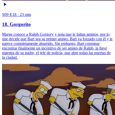
S09·E18 · 23 min
18. Gorgorito
Marge conoce a Ralph Gorgory y nota que le faltan amigos, por lo
que decide que Bart sea su primer amigo. Bart va forzado con él y le
parece completamente aburrido. Sin embargo, Bart consigue
encontrar finalmente un incentivo de ser amigo de Ralph, la llave
maestra de su padre, el jefe de policía, que abre todas las puertas de
la ciudad.