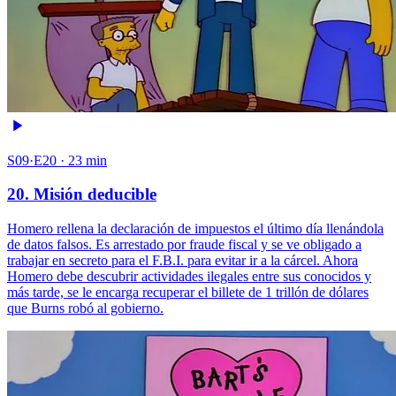
S09·E20 · 23 min
20. Misión deducible
Homero rellena la declaración de impuestos el último día llenándola
de datos falsos. Es arrestado por fraude fiscal y se ve obligado a
trabajar en secreto para el F.B.I. para evitar ir a la cárcel. Ahora
Homero debe descubrir actividades ilegales entre sus conocidos y
más tarde, se le encarga recuperar el billete de 1 trillón de dólares
que Burns robó al gobierno.