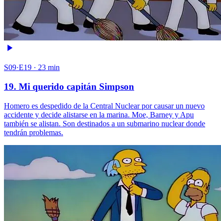
S09·E19 · 23 min
19. Mi querido capitán Simpson
Homero es despedido de la Central Nuclear por causar un nuevo
accidente y decide alistarse en la marina. Moe, Barney y Apu
también se alistan. Son destinados a un submarino nuclear donde
tendrán problemas.