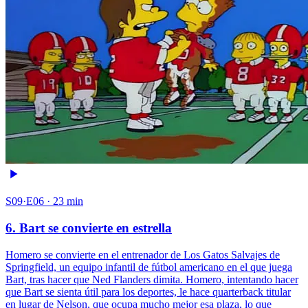
S09·E06 · 23 min
6. Bart se convierte en estrella
Homero se convierte en el entrenador de Los Gatos Salvajes de
Springfield, un equipo infantil de fútbol americano en el que juega
Bart, tras hacer que Ned Flanders dimita. Homero, intentando hacer
que Bart se sienta útil para los deportes, le hace quarterback titular
en lugar de Nelson, que ocupa mucho mejor esa plaza, lo que