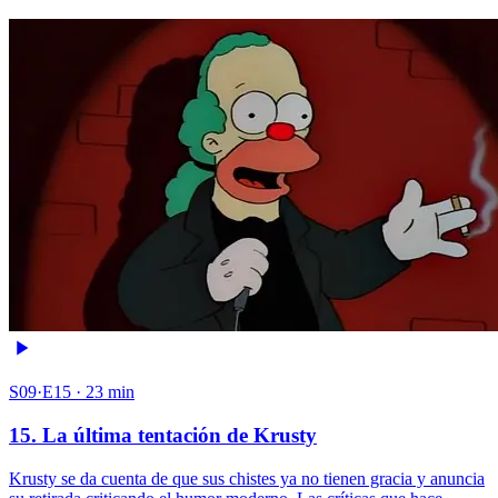
S09·E15 · 23 min
15. La última tentación de Krusty
Krusty se da cuenta de que sus chistes ya no tienen gracia y anuncia