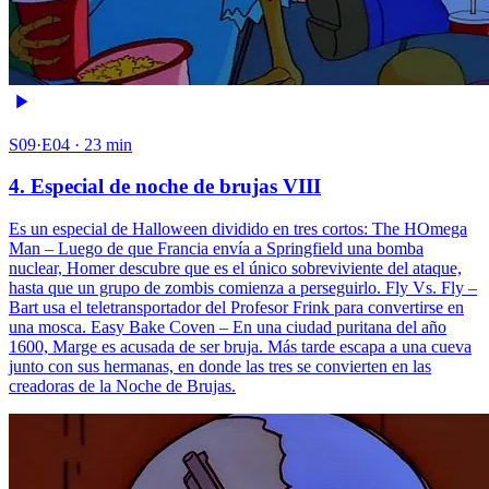
S09·E04 · 23 min
4. Especial de noche de brujas VIII
Es un especial de Halloween dividido en tres cortos: The HOmega
Man – Luego de que Francia envía a Springfield una bomba
nuclear, Homer descubre que es el único sobreviviente del ataque,
hasta que un grupo de zombis comienza a perseguirlo. Fly Vs. Fly –
Bart usa el teletransportador del Profesor Frink para convertirse en
una mosca. Easy Bake Coven – En una ciudad puritana del año
1600, Marge es acusada de ser bruja. Más tarde escapa a una cueva
junto con sus hermanas, en donde las tres se convierten en las
creadoras de la Noche de Brujas.