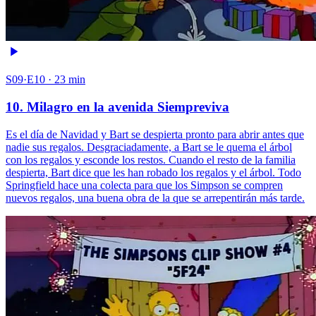
S09·E10 · 23 min
10. Milagro en la avenida Siempreviva
Es el día de Navidad y Bart se despierta pronto para abrir antes que
nadie sus regalos. Desgraciadamente, a Bart se le quema el árbol
con los regalos y esconde los restos. Cuando el resto de la familia
despierta, Bart dice que les han robado los regalos y el árbol. Todo
Springfield hace una colecta para que los Simpson se compren
nuevos regalos, una buena obra de la que se arrepentirán más tarde.