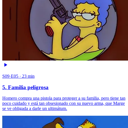
S09·E05 · 23 min
5. Familia peligrosa
Homero compra una pistola para proteger a su familia, pero tiene tan
poco cuidado y está tan obsesionado con su nuevo arma, que Marge
se ve obligada a darle un ultimátum.