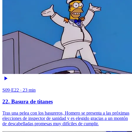
S09·E22 · 23 min
22. Basura de titanes
Tras una pelea con los basureros, Homero se presenta a las próximas
elecciones de inspector de sanidad y es elegido gracias a un montón
de descabelladas promesas muy difíciles de cumplir.