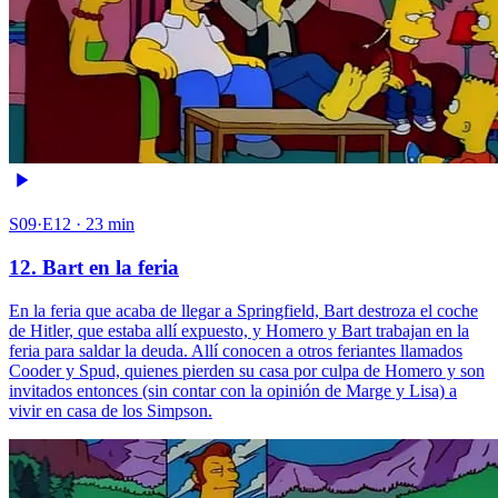
S09·E12 · 23 min
12. Bart en la feria
En la feria que acaba de llegar a Springfield, Bart destroza el coche
de Hitler, que estaba allí expuesto, y Homero y Bart trabajan en la
feria para saldar la deuda. Allí conocen a otros feriantes llamados
Cooder y Spud, quienes pierden su casa por culpa de Homero y son
invitados entonces (sin contar con la opinión de Marge y Lisa) a
vivir en casa de los Simpson.