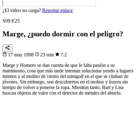
¿El video no carga?
Reportar enlace
S09·E25
Marge, ¿puedo dormir con el peligro?
17 may 1998
23 min
7.2
Marge y Homero se dan cuenta de que le falta pasión a su
matrimonio, cosa que más tarde intentan solucionar yendo a lugares
íntimos y al molino de viento del minigolf en el que se citaban de
jóvenes. Sin embargo, son descubiertos en el molino y huyen sin
tiempo de volver a ponerse la ropa. Mientras tanto, Bart y Lisa
buscan objetos de valor con el detector de metales del abuelo.
32
▸
16
▸
8
▸
4
▸
1
Fixtura
Eliminatorias
De 48 a 1
Sigue la llave del Mundial hasta la gran final.