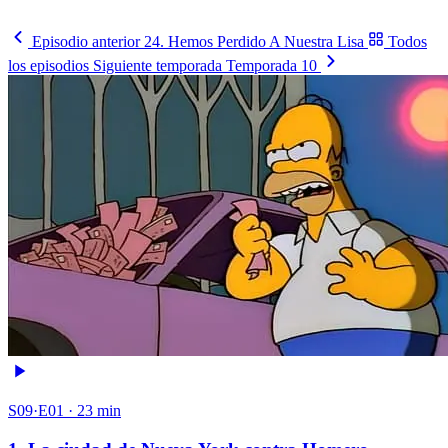
Sigue la llave
→
Episodio anterior
24. Hemos Perdido A Nuestra Lisa
Todos
los episodios
Siguiente temporada
Temporada 10
S09·E01 · 23 min